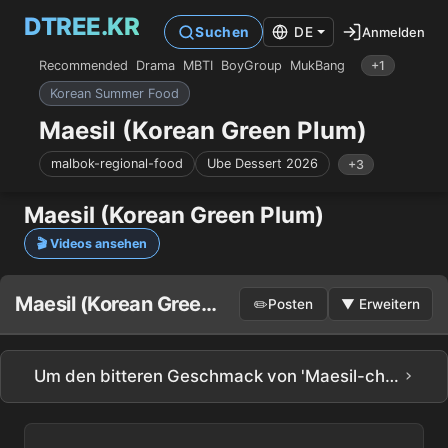
DTREE.KR
Anmelden
Suchen
DE
Recommended
Drama
MBTI
BoyGroup
MukBang
+1
Korean Summer Food
Maesil (Korean Green Plum)
malbok-regional-food
Ube Dessert 2026
+3
Maesil (Korean Green Plum)
🎬 Videos ansehen
Maesil (Korean Green Plum) Pinnwand
✏️
Posten
▼
Erweitern
›
Um den bitteren Geschmack von 'Maesil-cheong'-Pflaumen zu entfernen, müssen Sie DIES entfernen (Hong Ssang-ri #Altoran) MBN 230611 Sendung