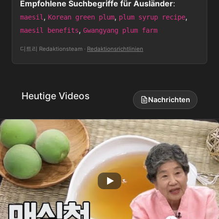
Empfohlene Suchbegriffe für Ausländer
:
,
,
,
maesil
Korean green plum
plum syrup recipe
,
maesil benefits
Gwangyang plum farm
디트리 Redaktionsteam
·
Redaktionsrichtlinien
Heutige Videos
Nachrichten