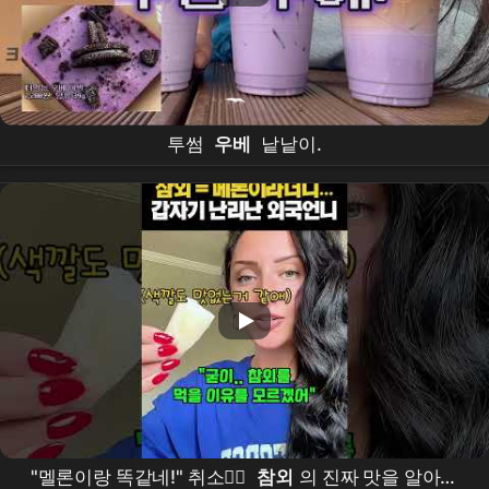
투썸
우베
낱낱이.
"멜론이랑 똑같네!" 취소🙅‍♀️
참외
의 진짜 맛을 알아버