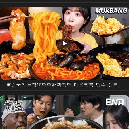
린 외국언니 찐 반응
💗중국집 특집🥢촉촉한 짜장면, 매운짬뽕, 탕수육, 볶음
밥
먹방
❤️ Jjajangmyeon, Spicy jjambbong,
Tangsuyuk, Fried Rice
MUKBANG