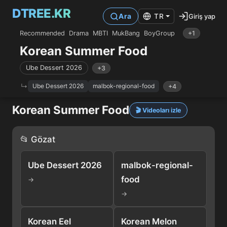
DTREE.KR
Giriş yap
Ara
TR
Recommended
Drama
MBTI
MukBang
BoyGroup
+1
Korean Summer Food
Ube Dessert 2026
+3
Ube Dessert 2026
malbok-regional-food
+4
Korean Summer Food
🎬 Videoları izle
📂 Gözat
Ube Dessert 2026
malbok-regional-
food
→
→
Korean Eel
Korean Melon