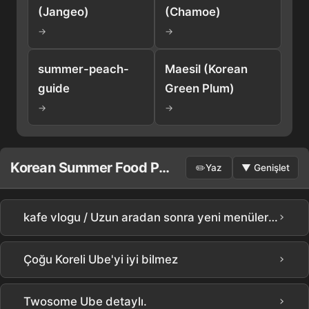
(Jangeo)
(Chamoe)
→
→
summer-peach-
Maesil (Korean
guide
Green Plum)
→
→
Korean Summer Food Panosu
✏️
Yaz
▼
Genişlet
›
kafe vlogu / Uzun aradan sonra yeni menülerimiz çıktı! / Ube Latte / Ube Matcha / Ube Tatlı Patates / Ube Einspanner / 9 yıllık kafe sahibinin vlogu / kafe tarifleri / kafe içecekleri / kafe menüsü
›
Çoğu Koreli Ube'yi iyi bilmez
›
Twosome Ube detaylı.