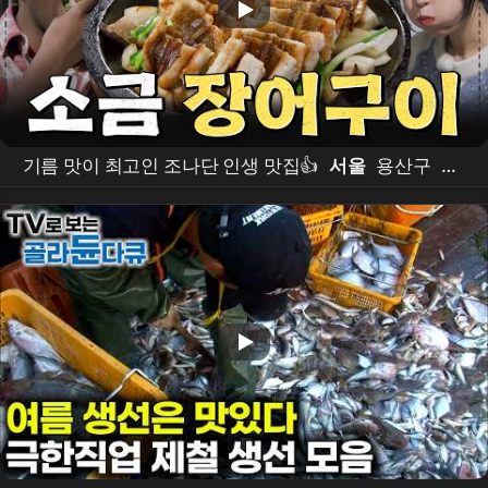
기름 맛이 최고인 조나단 인생 맛집👍
서울
용산구
장
어구이
먹방
#어디로튈지몰라 EP.8