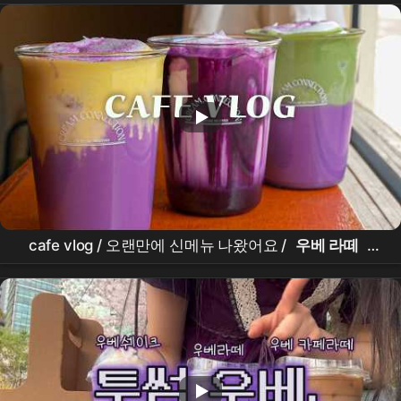
cafe vlog / 오랜만에 신메뉴 나왔어요 /
우베 라떼
/
우베
말차 /
우베
고구마 /
우베
아인슈페너 / 9년차
카페사장 브이로그 / 카페레시피 / 카페음료 / 카페메뉴