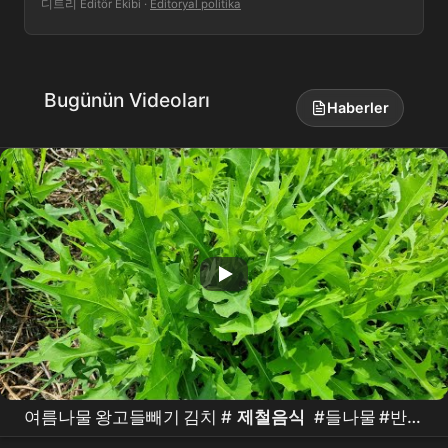
디트리 Editör Ekibi
·
Editoryal politika
Bugünün Videoları
Haberler
여름나물 왕고들빼기 김치 #
제철음식
#들나물 #반찬
#koreanfood