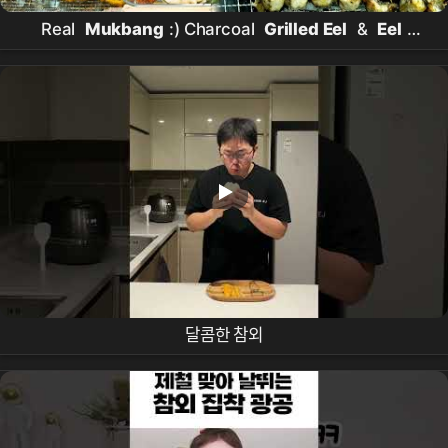
Real
Mukbang
:) Charcoal
Grilled Eel
&
Eel
Stew ☆ Korean Healthy Soul Food
달콤한 참외