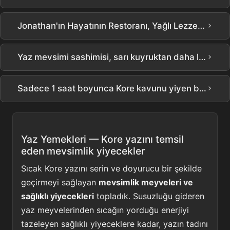
›
Jonathan'ın Hayatının Restoranı, Yağlı Lezzetin En İyisi Olduğu Yer 👍 Yongsan-gu, Seul Izgara Yılan Balığı Mukbang #어디로튈지몰라 EP.8
›
Yaz mevsimi sashimisi, sarı kuyruktan daha lezzetli
›
Sadece 1 saat boyunca Kore kavunu yiyen biri, nasıl olur? #shorts
Yaz Yemekleri — Kore yazını temsil
eden mevsimlik yiyecekler
Sıcak Kore yazını serin ve doyurucu bir şekilde
geçirmeyi sağlayan
mevsimlik meyveleri ve
sağlıklı yiyecekleri
topladık. Susuzluğu gideren
yaz meyvelerinden sıcağın yorduğu enerjiyi
tazeleyen sağlıklı yiyeceklere kadar, yazın tadını