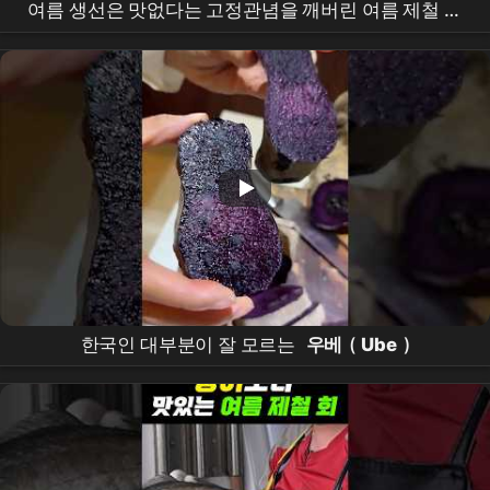
여름 생선은 맛없다는 고정관념을 깨버린 여름 제철 생
선들｜민어부터 농어까지, 극한직업 여름 제철 생선 모
음｜극한직업｜#골라듄다큐
한국인 대부분이 잘 모르는
우베
(
Ube
)