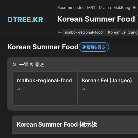
Recommended
MBTI
Drama
MukBang
Bo
Korean Summer Food
DTREE.KR
malbok-regional-food
Korean Eel (Jang
Korean Summer Food
🎬 動画を見る
📂 一覧を見る
malbok-regional-food
Korean Eel (Jangeo)
→
→
Korean Summer Food 掲示板