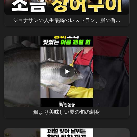
ジョナサンの人生最高のレストラン、脂の旨味
が最高 👍 ソウル龍山区うなぎ焼きモッパン #어
디로튈지몰라 EP.8
鰤より美味しい夏の旬の刺身