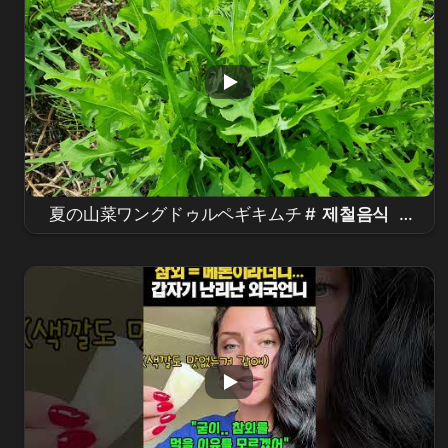
夏の山菜ワングドゥルペギキムチ #
제철음식
#
들나물 #반찬 #koreanfood