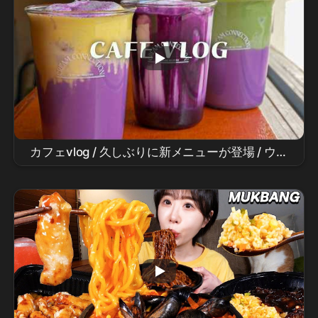
カフェvlog / 久しぶりに新メニューが登場 / ウベ
ラテ / ウベ抹茶 / ウベさつまいも / ウベアインシ
ュペナー / 9年目カフェオーナーのvlog / カフェ
レシピ / カフェドリンク / カフェメニュー