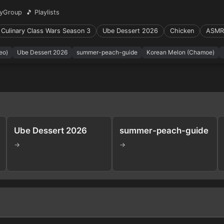
yGroup
🎵 Playlists
Culinary Class Wars Season 3
Ube Dessert 2026
Chicken
ASMR
eo)
Ube Dessert 2026
summer-peach-guide
Korean Melon (Chamoe)
Ube Dessert 2026
summer-peach-guide
→
→