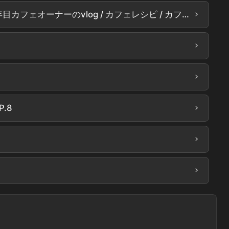
›
カフェvlog / 久しぶりに新メニューが登場 / ウベラテ / ウベ抹茶 / ウベさつまいも / ウベアインシュペナー / 9年目カフェオーナーのvlog / カフェレシピ / カフェドリンク / カフェメニュー
›
›
›
.8
›
›