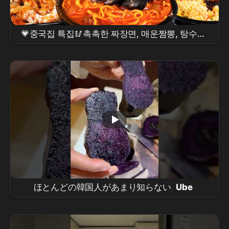
💗중국집 특집🥢촉촉한 짜장면, 매운짬뽕, 탕수육,
볶음밥
먹방
❤️ Jjajangmyeon, Spicy
jjambbong, Tangsuyuk, Fried Rice
MUKBANG
ほとんどの韓国人があまり知らない
Ube