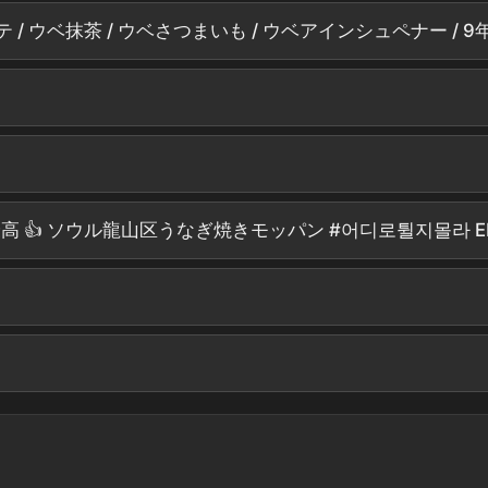
👍 ソウル龍山区うなぎ焼きモッパン #어디로튈지몰라 EP