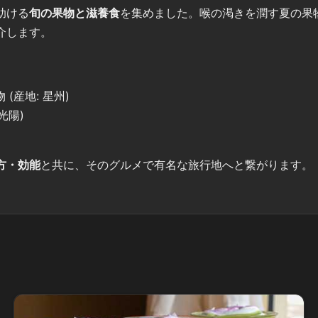
助ける
旬の果物と滋養食
を集めました。喉の渇きを潤す夏の果
介します。
(産地: 星州)
光陽)
方・効能
と共に、そのグルメで有名な旅行地へと繋がります。