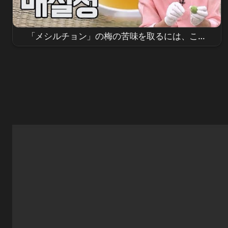
「メシルチョン」の梅の苦味を取るには、これ
を取る必要があります (ホン・サンリ #アルトラ
ン) MBN 230611 放送