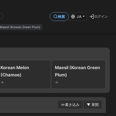
ログイン
検索
JA
Maesil (Korean Green Plum)
Korean Melon
Maesil (Korean Green
(Chamoe)
Plum)
→
→
✏️
書き込み
▼
展開