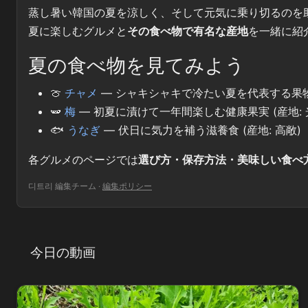
蒸し暑い韓国の夏を涼しく、そして元気に乗り切るのを
夏に楽しむグルメと
その食べ物で有名な産地
を一緒に紹
夏の食べ物を見てみよう
🍈
チャメ
— シャキシャキで冷たい夏を代表する果物 
🫛
梅
— 初夏に漬けて一年間楽しむ健康果実 (産地: 
🐟
うなぎ
— 伏日に気力を補う滋養食 (産地: 高敞)
各グルメのページでは
選び方・保存方法・美味しい食べ
디트리 編集チーム
·
編集ポリシー
今日の動画