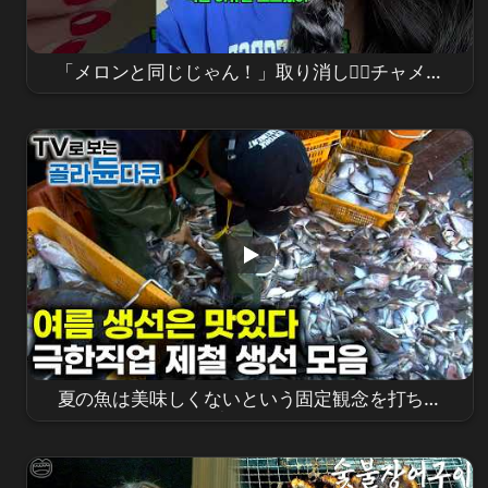
「メロンと同じじゃん！」取り消し🙅‍♀️チャメの
本当の味を知ってしまった外国人オンニのリア
ル反応
夏の魚は美味しくないという固定観念を打ち破
った旬の夏の魚たち | ニベからスズキまで、極限
職業 夏の旬の魚コレクション | 極限職業 | #골라
듄다큐