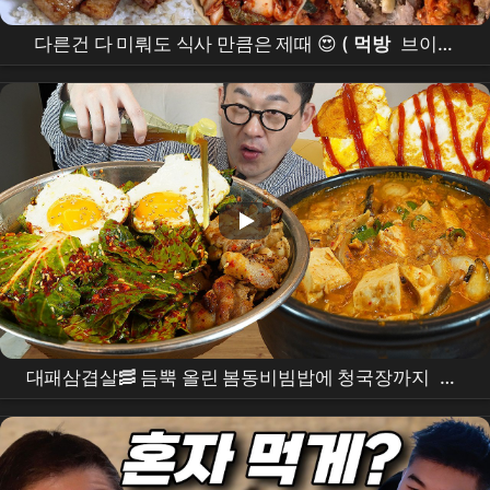
다른건 다 미뤄도 식사 만큼은 제때 😍 (
먹방
브이로
그) 김치항정스파게티,간장삼겹덮밥,닭칼국수,두루치
기,닭갈비,불고기,명란오두비,매운겉절이
대패삼겹살🥓 듬뿍 올린 봄동비빔밥에 청국장까지
먹
방
..이 조합 미쳤다🔥
MUKBANG