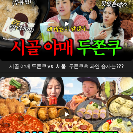
시골 야매 두쫀쿠 vs
서울
두쫀쿠🧆 과연 승자는???