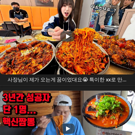
사장님이 제가 오는게 꿈이었대요😭 특이한 xx로 만든
불고기 튀김 볶음
먹방
?