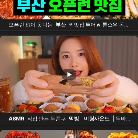
오픈런 없이 못먹는
부산
찐맛집 투어🔥 톤쇼우 돈까
스 이재모피자 신발원 만두 영진돼지국밥 빨간떡볶이
더베이베이커리 쿠루미과자점 |
먹방
브이로그
Mukbang
VLOG
ASMR
직접 만든 두쫀쿠
먹방
이팅사운드
| 두바이
쫀득쿠키
asmr
Dubai Chewy Cookies