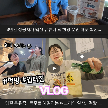
3년간 성공자가 맵신 유튜버 딱 한명 뿐인 매운 핵신짬
뽕 도전
먹방
korean super spicy jjamppong
mukbang
eating show
명절 후유증.. 폭주로 해결하는 며느리의 일상,
먹방
브