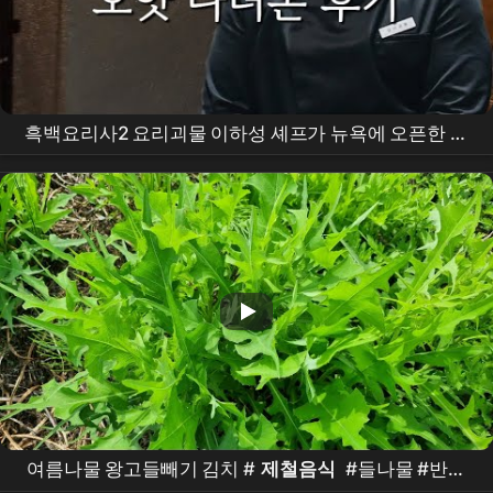
흑백요리사2 요리괴물 이하성 셰프가 뉴욕에 오픈한 오
얏 후기
여름나물 왕고들빼기 김치 #
제철음식
#들나물 #반찬