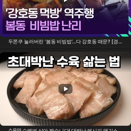
두쫀쿠 눌러버린 ‘봄동 비빔밥’…다 강호동 때문? [경제
콘서트] / KBS 2026.02.25.
수육만 수백번 삶아 봤습니다! 대박난 레시피 액기스만