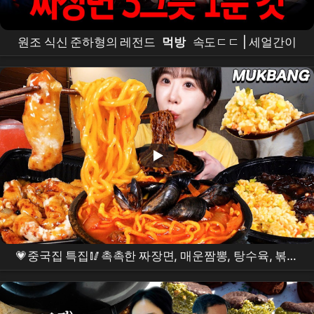
원조 식신 준하형의 레전드
먹방
속도ㄷㄷ | 세얼간이
💗중국집 특집🥢촉촉한 짜장면, 매운짬뽕, 탕수육, 볶음
밥
먹방
❤️ Jjajangmyeon, Spicy jjambbong,
Tangsuyuk, Fried Rice
MUKBANG