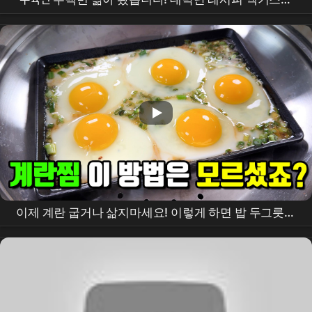
꾹꾹 담은 수육 삶는법 종결
이제 계란 굽거나 삶지마세요! 이렇게 하면 밥 두그릇도
꿀떡 넘어갑니다