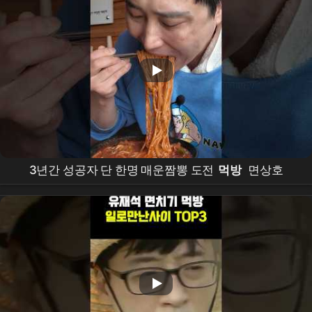
3년간 성공자 단 한명 매운짬뽕 도전
먹방
면상호