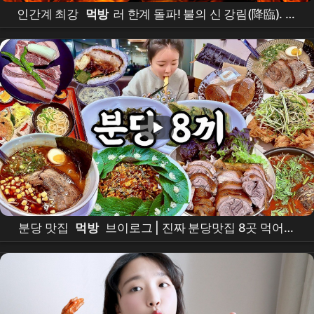
인간계 최강
먹방
러 한계 돌파! 불의 신 강림(降臨). 리
재영 불닭 최대 몇 개?
분당 맛집
먹방
브이로그 | 진짜 분당맛집 8곳 먹어보
기🐖 우럭회무침 족발 근고기 라멘 파닭 소금빵 우동 김
밥