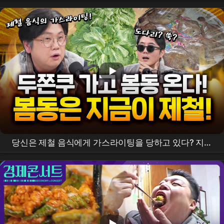
이로그 🐷🍺 | 옛날통닭/비빔밥/닭볶음탕/굴미역국수제
비/마라샹궈/김밥/형제상회/후참/콩나물불고기/잡채/
명륜진사갈비
당신은 제철 음식에게 가스라이팅을 당하고 있다? 지금
은 봄동을 드세요!