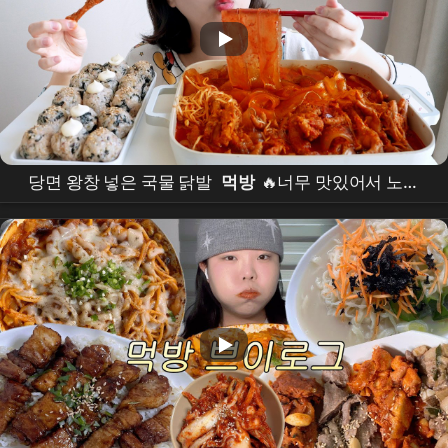
당면 왕창 넣은 국물 닭발
먹방
🔥너무 맛있어서 노토
킹이 될 뻔한 영상 (ft.마요네즈 1/3통 넣은 참치 주먹밥)
REALSOUND
MUKBANG
|
chicken
feet :D