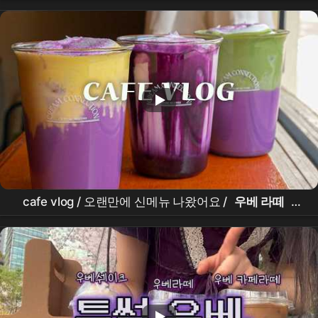
#koreanfood
cafe vlog / 오랜만에 신메뉴 나왔어요 /
우베 라떼
/
우베
말차 /
우베
고구마 /
우베
아인슈페너 / 9년차
카페사장 브이로그 / 카페레시피 / 카페음료 / 카페메뉴