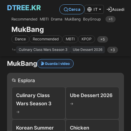
DTREE.KR
Accedi
Cerca
IT
Recommended
MBTI
Drama
MukBang
BoyGroup
+1
MukBang
Dance
Recommended
MBTI
KPOP
+5
Culinary Class Wars Season 3
Ube Dessert 2026
+3
MukBang
🎬 Guarda i video
📂 Esplora
Culinary Class
Ube Dessert 2026
Wars Season 3
→
→
Korean Summer
Chicken