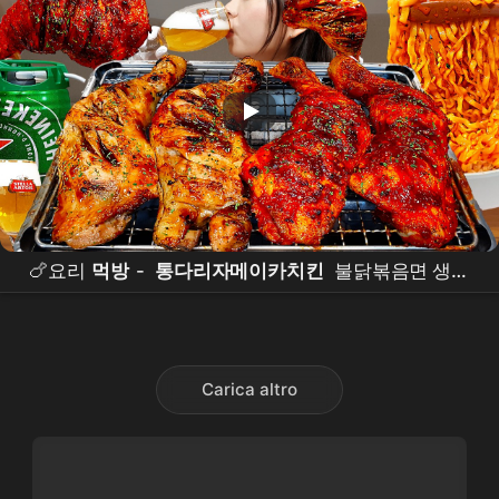
🍗요리
먹방
-
통다리자메이카치킨
불닭볶음면 생맥
주🍺직접구운 불향가득 통다리
치킨
에 볶음밥까지
먹
방
😋
CHICKEN
MUKBANG
ASMR
EATINGSHOW
REALSOUND
Carica altro