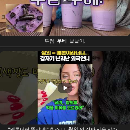
투썸
우베
낱낱이.
"멜론이랑 똑같네!" 취소🙅‍♀️
참외
의 진짜 맛을 알아버