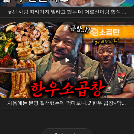
낯선 사람 따라가지 말라고 했는 데 어르신이랑 합석 해
버렸다..번호도 따임 클났다ㅋㅋ
처음에는 분명 질색했는데 먹다보니..? 한우 곱창+막창
+대창을 처음 맛본 백악관 셰프의 반응은!?