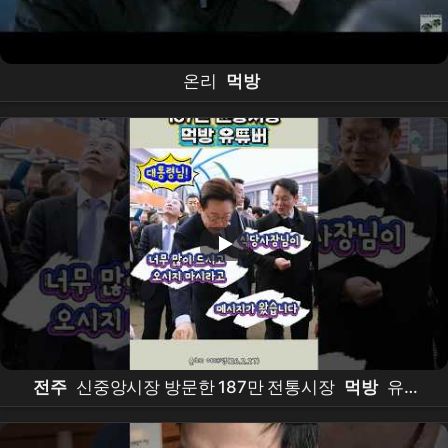
온리
먹방
전주
신중앙시장 방문한 187만 전통시장
먹방
유튜
버