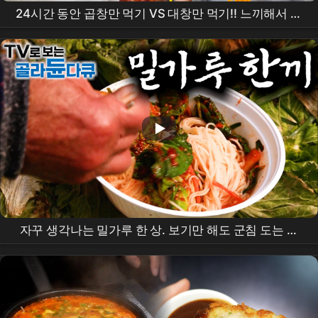
24시간 동안 곱창만 먹기 VS 대창만 먹기!! 느끼해서 먼
저 포기할 사람은 누구인가?!
자꾸 생각나는 밀가루 한 상. 보기만 해도 군침 도는 국
수부터 도넛까지 푸짐하다｜🍜 속까지 뜨끈해지는 국수
한상🍜1시간
몰아보기
｜한국기행｜#tv로보는골라듄
다큐