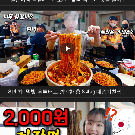
린 외국언니 찐 반응
8년 차
먹방
유튜버도 경악한 총 8.4kg 대왕미친짬뽕
도전
먹방
! 다 먹으면 상금 50만원!