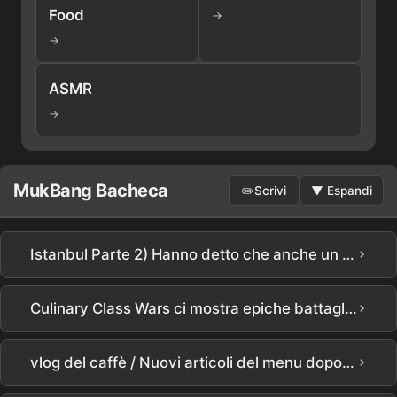
Food
→
→
ASMR
→
MukBang Bacheca
✏️
Scrivi
▼
Espandi
›
Istanbul Parte 2) Hanno detto che anche un uomo di 150kg poteva mangiarne solo 10, quindi ve l'ho mostrato🤣 Il Mukbang di kebab del mercato più delizioso di sempre
›
Culinary Class Wars ci mostra epiche battaglie culinarie🍴#Netflix #kitchen #Asia #reality #shorts
›
vlog del caffè / Nuovi articoli del menu dopo tanto tempo / Latte Ube / Matcha Ube / Patata dolce Ube / Einspanner Ube / Vlog di un proprietario di caffetteria con 9 anni di esperienza / ricette del caffè / bevande del caffè / menu del caffè