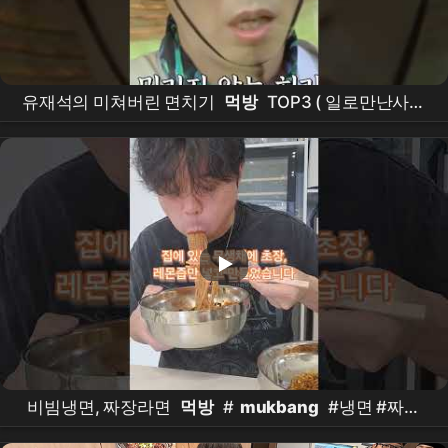
유재석의 미쳐버린 면치기
먹방
TOP3 ( 일로만난사이
) #유재석 #
먹방
#면치기
비빔냉면, 짜장라면
먹방
#
mukbang
#냉면 #짜파
게티