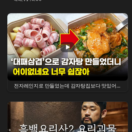
전자레인지로 만들었는데 감자탕집보다 맛있어요
| 정호영 대패삼겹감자탕