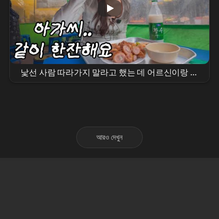
낯선 사람 따라가지 말라고 했는 데 어르신이랑 합
석 해버렸다..번호도 따임 클났다ㅋㅋ
আরও দেখুন