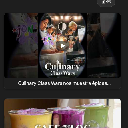
খবর
Culinary Class Wars nos muestra épicas
batallas culinarias🍴#
Netflix
#kitchen #Asia
#reality #shorts