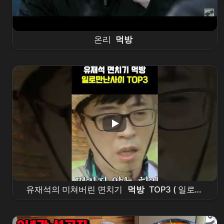
온리
먹방
유재석의 미쳐버린 면치기
먹방
TOP3 ( 일로만
난사이 ) #유재석 #
먹방
#면치기