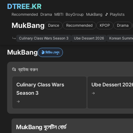
DTREE.KR
Recommended
Drama
MBTI
BoyGroup
MukBang
🎵 Playlists
MukBang
Dance
Recommended
KPOP
Drama
Culinary Class Wars Season 3
Ube Dessert 2026
Korean Summe
MukBang
🎬 ভিডিও দেখুন
📂 ব্রাউজ করুন
Culinary Class Wars
Ube Dessert 202
Season 3
→
→
MukBang বুলেটিন বোর্ড