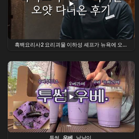
흑백요리사2 요리괴물 이하성 셰프가 뉴욕에 오픈
한 오얏 후기
투썸
우베
낱낱이.