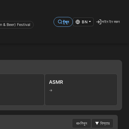
সাইন ইন করুন
খুঁজুন
BN
 & Beer) Festival
ASMR
→
✏️
লিখুন
▼
বিস্তার