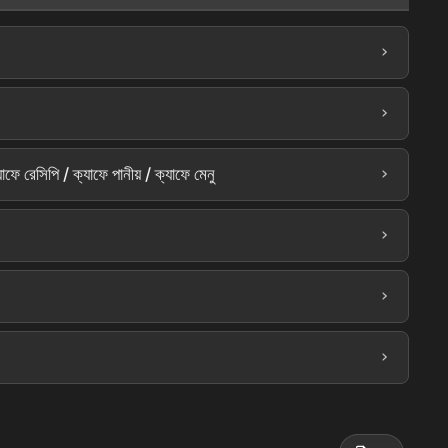
›
ইস্তাম্বুল 
›
›
ে রেসিপি / ক্যাফে পানীয় / ক্যাফে মেনু
›
›
›