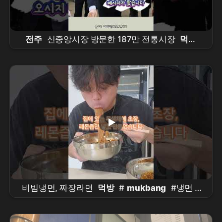
전주
신중앙시장 방문한 187만 전통시장
먹방
유튜버
비빔냉면, 짜장라면
먹방
#
mukbang
#냉면 #
짜파게티