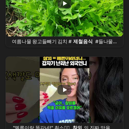
여름나물 왕고들빼기 김치 #
제철음식
#들나물 #
반찬 #koreanfood
"멜론이랑 똑같네!" 취소🙅‍♀️
참외
의 진짜 맛을 알