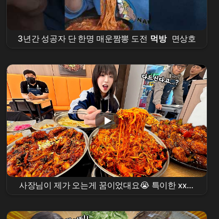
3년간 성공자 단 한명 매운짬뽕 도전
먹방
면상호
사장님이 제가 오는게 꿈이었대요😭 특이한 xx로
만든 불고기 튀김 볶음
먹방
?