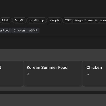
MBTI
MEME
BoyGroup
People
2026 Daegu Chimac (Chicken
r Food
Chicken
ASMR
6
Korean Summer Food
Chicken
→
→