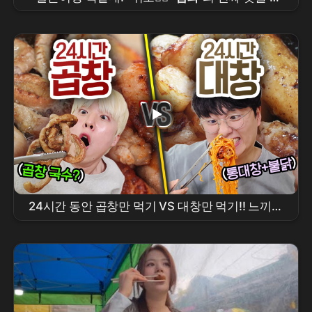
아버린 외국언니 찐 반응
24시간 동안 곱창만 먹기 VS 대창만 먹기!! 느끼해
서 먼저 포기할 사람은 누구인가?!