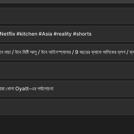
য়🍴#Netflix #kitchen #Asia #reality #shorts
মাচা / উবে মিষ্টি আলু / উবে আইনস্প্যানার / 9 বছরের ক্যাফে মালিকের ভ্লগ / ক্যাফ
ং দ্বারা খোলা Oyatt-এর পর্যালোচনা