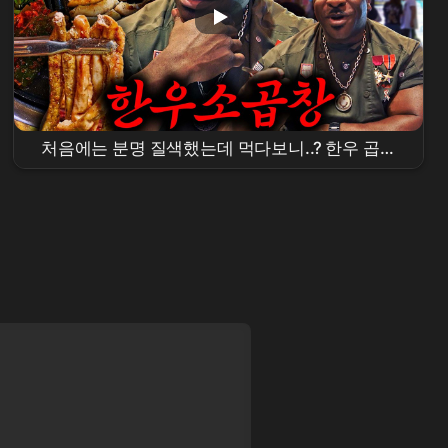
처음에는 분명 질색했는데 먹다보니..? 한우 곱창
+막창+대창을 처음 맛본 백악관 셰프의 반응은!?