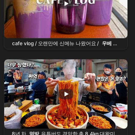
cafe vlog / 오랜만에 신메뉴 나왔어요 /
우베 라
떼
/
우베
말차 /
우베
고구마 /
우베
아인슈페
너 / 9년차 카페사장 브이로그 / 카페레시피 / 카페
음료 / 카페메뉴
8년 차
먹방
유튜버도 경악한 총 8.4kg 대왕미친