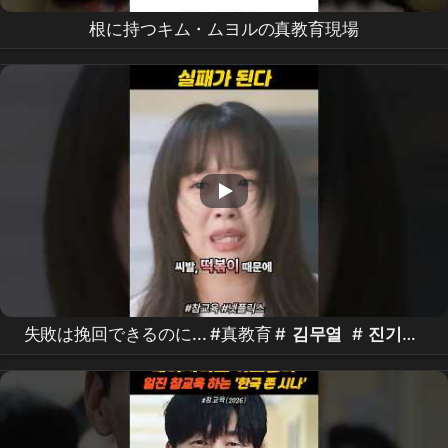
根に持つキム・ムヨルの真教育現場
失敗は挽回できるのに... #真教育 #
김무열
#
진기주
#koreandrama #kdrama