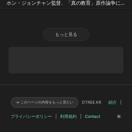
ホン・ジョンチャン監督、「真の教育」原作論争にも
諦められなかった理由！ |
Netflix
[真の教育] 制作発
表会 #キム・ムヨル
もっと見る
DTREE.KR
紹介
|
📣 このページの内容をもっと見たい
☀️
プライバシーポリシー
|
利用規約
|
Contact