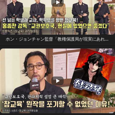
ホン・ジョンチャン監督「教権保護局が現実にあれば
いいのに」 |
Netflix
[真教育] 制作発表会 | Teach
You a Lesson |
Netflix