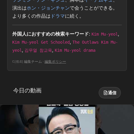
演出は
ホン・ジョンチャン
で会うことができる。
より多くの作品は
ドラマ
に続く。
外国人におすすめの検索キーワード
:
,
Kim Mu-yeol
,
Kim Mu-yeol Get Schooled
The Outlaws Kim Mu-
,
,
yeol
김무열 참교육
Kim Mu-yeol drama
디트리 編集チーム
·
編集ポリシー
今日の動画
通信