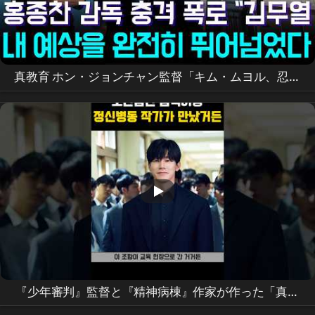
真教育 ホン・ジョンチャン監督「キム・ムヨル、忍耐
と配慮で新人まで輝かせた」…公開3日で世界1位の秘
訣
『少年審判』監督と『精神病棟』作家が作った「真の
教育」の舞台裏