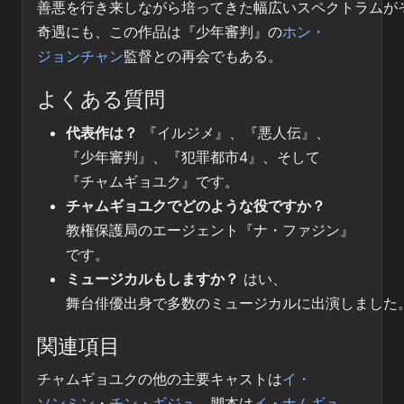
善悪を行き来しながら培ってきた幅広いスペクトラムが
奇遇にも、この作品は『少年審判』の
ホン・
ジョンチャン
監督との再会でもある。
よくある質問
代表作は？
『イルジメ』、『悪人伝』、
『少年審判』、『犯罪都市4』、そして
『チャムギョユク』です。
チャムギョユクでどのような役ですか？
教権保護局のエージェント『ナ・ファジン』
です。
ミュージカルもしますか？
はい、
舞台俳優出身で多数のミュージカルに出演しました
関連項目
チャムギョユクの他の主要キャストは
イ・
ソンミン
・
チン・ギジュ
、脚本は
イ・ナムギュ
、