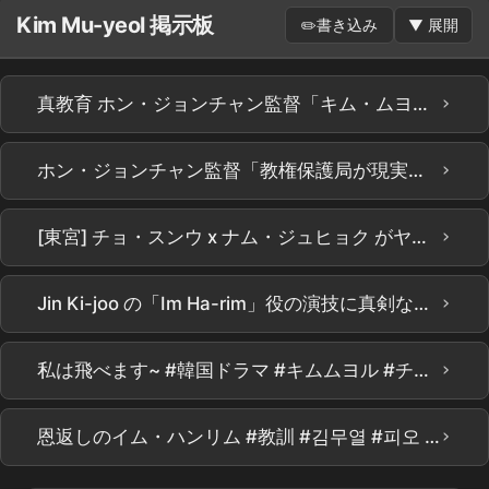
Kim Mu-yeol 掲示板
✏️
書き込み
▼
展開
›
真教育 ホン・ジョンチャン監督「キム・ムヨル、忍耐と配慮で新人まで輝かせた」…公開3日で世界1位の秘訣
›
ホン・ジョンチャン監督「教権保護局が現実にあればいいのに」 | Netflix [真教育] 制作発表会 | Teach You a Lesson | Netflix
›
[東宮] チョ・スンウ x ナム・ジュヒョク がヤバい.. 鳥肌が立つディテールㄷㄷ Netflix新作 [東宮] ティザー精密分析！これは面白いものが全部詰まってる??? #the east palace #netflix
›
Jin Ki-joo の「Im Ha-rim」役の演技に真剣な舞台裏 #ガチ教育
›
私は飛べます~ #韓国ドラマ #キムムヨル #チンギジュ #ピョジフン #イソンミン #真の教育ドラマ #Netflix
›
恩返しのイム・ハンリム #教訓 #김무열 #피오 #표지훈 #진기주 #ウェブドラマ #kdrama #teachyoualesson #kimmuyeol