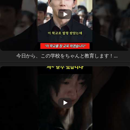
今日から、この学校をちゃんと教育します！
#
Netflix
#
ChamGyoyuk
#キムムヨル #shorts