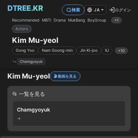
DTREE.KR
ログイン
検索
JA
Recommended
MBTI
Drama
MukBang
BoyGroup
+1
Actors
Kim Mu-yeol
Gong Yoo
Nam Goong-min
Jin Ki-joo
IU
+10
Chamgyoyuk
Kim Mu-yeol
🎬 動画を見る
📂 一覧を見る
Chamgyoyuk
→