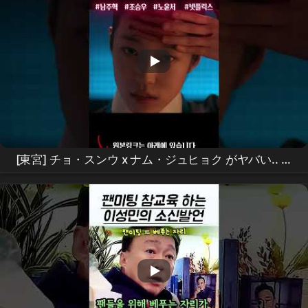
[東宮] チョ・スンウ x ナム・ジュヒョク がヤバい.. 鳥
肌が立つディテールㄷㄷ
Netflix
新作 [東宮] ティザ
ー精密分析！これは面白いものが全部詰まってる???
#the
east palace
#
netflix