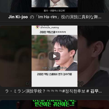
Jin Ki-joo
の「Im Ha-rim」役の演技に真剣な舞台
裏 #ガチ教育
ラ・ミラン演技学校？ㅋㅋㅋㅋ#정직한후보 #
김무열
#비하인드 #
참교육