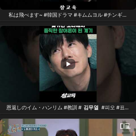
私は飛べます~ #韓国ドラマ #キムムヨル #チンギジ
ュ #ピョジフン #イソンミン #真の教育ドラマ
#
Netflix
恩返しのイム・ハンリム #教訓 #
김무열
#피오 #표지
훈 #
진기주
#ウェブドラマ #kdrama
#teachyoualesson #kimmuyeol