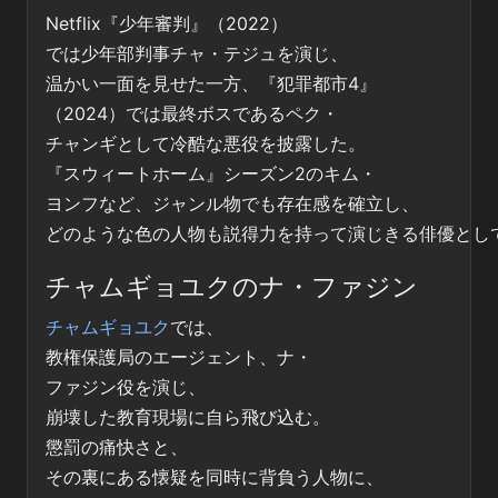
Netflix『少年審判』（2022）
では少年部判事チャ・テジュを演じ、
温かい一面を見せた一方、『犯罪都市4』
（2024）では最終ボスであるペク・
チャンギとして冷酷な悪役を披露した。
『スウィートホーム』シーズン2のキム・
ヨンフなど、ジャンル物でも存在感を確立し、
どのような色の人物も説得力を持って演じきる俳優とし
チャムギョユクのナ・ファジン
チャムギョユク
では、
教権保護局のエージェント、ナ・
ファジン役を演じ、
崩壊した教育現場に自ら飛び込む。
懲罰の痛快さと、
その裏にある懐疑を同時に背負う人物に、