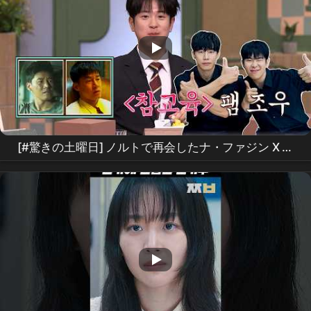
[#驚きの土曜日] ノルトで再会したナ・ファジン X ポ
ン・グンデ⁉️ キム・ムヨル“真の教育”前後で分かれる
ドッペルゲンガー・クイズ - 俳優編👀