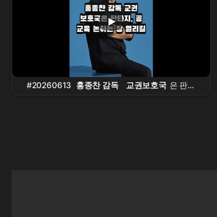
#20260613
홍종찬 감독
교권보호국
은 판타
지, 공교육 논하는 장 열리길 #연예 #뉴스쇼츠 #핵
심이슈 #오늘뉴스 #
홍종찬