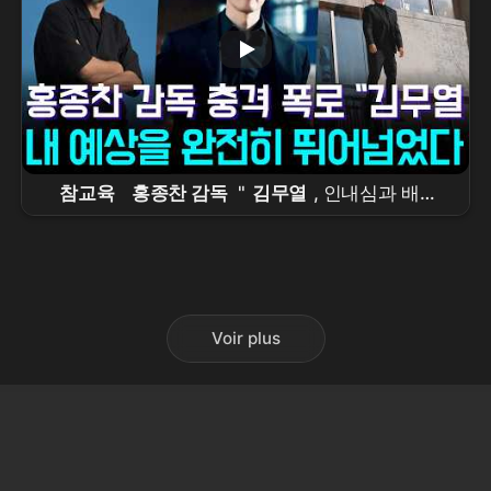
참교육
홍종찬 감독
"
김무열
, 인내심과 배려
로 신인까지 빛나게 했다"…공개 3일 만에 글로벌 1
위 비결
Voir plus