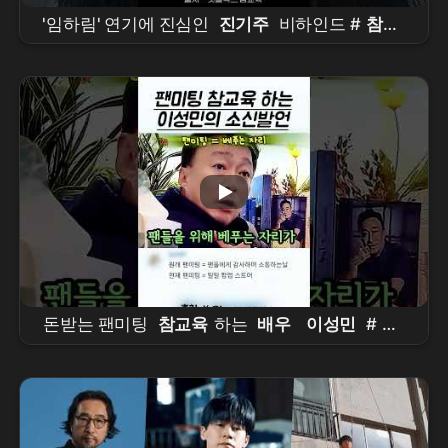
'임하림' 연기에 진심인
진기주
비하인드 #
참교
육
돈받는 팬미팅
참교육
하는
배우
이성민
#
이
성민
#
참교육