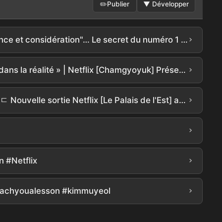
✏️
Publier
▼
Développer
›
Véritable Mentorat Directeur Hong Jong-chan : "Kim Mu-yeol a fait briller même les débutants avec patience et considération"… Le secret du numéro 1 mondial en 3 jours
›
Réalisateur Hong Jong-chan : « J'aimerais que le Bureau de protection des droits des enseignants existe dans la réalité » | Netflix [Chamgyoyuk] Présentation de la production | Teach You a Lesson | Netflix
›
[Le Palais de l'Est] Cho Seung-woo x Nam Joo-hyuk ont déchiré.. Des détails à donner la chair de pouleㄷㄷ Nouvelle sortie Netflix [Le Palais de l'Est] analyse approfondie du teaser ! Il y a tout ce qui est intéressant, n'est-ce pas??? #the east palace #netflix
›
›
 #Netflix
›
chyoualesson #kimmuyeol