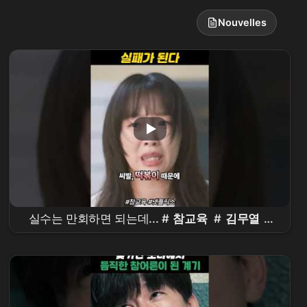
Nouvelles
실수는 만회하면 되는데... #
참교육
#
김무열
#
진기주
#koreandrama #kdrama