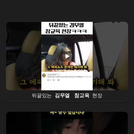
뒤끝있는
김무열
참교육
현장