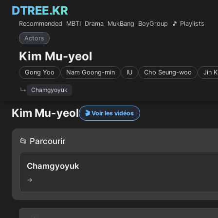
DTREE.KR
Recommended
MBTI
Drama
MukBang
BoyGroup
🎵 Playlists
Actors
Kim Mu-yeol
Gong Yoo
Nam Goong-min
IU
Cho Seung-woo
Jin K
Chamgyoyuk
Kim Mu-yeol
🎬 Voir les vidéos
📂 Parcourir
Chamgyoyuk
→