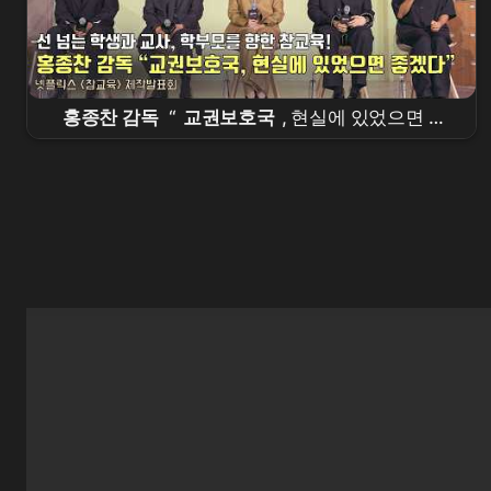
홍종찬 감독
“
교권보호국
, 현실에 있었으면 좋
겠다” |
넷플릭스
[
참교육
] 제작발표회 | Teach
You a Lesson |
Netflix