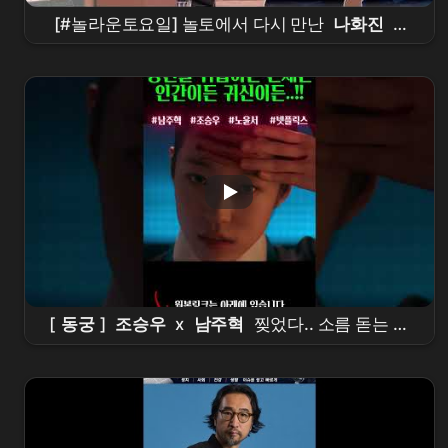
[#놀라운토요일] 놀토에서 다시 만난
나화진
X
봉근대⁉️
김무열
참교육
전과 후로 나뉘는 도플
갱어 퀴즈 -
배우
편👀
[
동궁
]
조승우
x
남주혁
찢었다.. 소름 돋는 디
테일ㄷㄷ
넷플릭스
신작 [
동궁
] 티저 정밀 분석!
이건 재미있는 건 다 있는데??? #the
east
palace
#
netflix