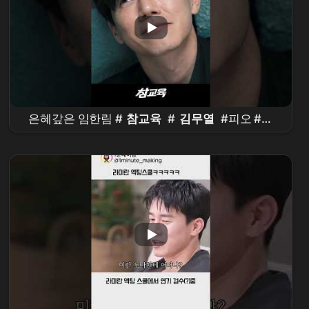
은혜갚은 임한림 #
참교육
#
김무열
#피오 #표
지훈 #
진기주
#웹
드라마
#kdrama
#teachyoualesson #kimmuyeol