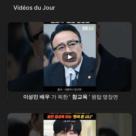
Vidéos du Jour
이성민 배우
가 픽한 '
참교육
' 원탑 명장면