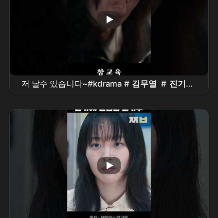
저 날수 있습니다~#kdrama #
김무열
#
진기주
#표지훈 #
이성민
#
참교육
드라마
#
Netflix