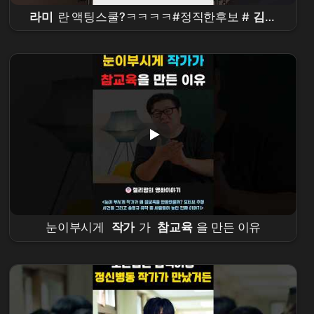
라미
란 액팅스쿨?ㅋㅋㅋㅋ#정직한후보 #
김무
열
#비하인드 #
참교육
눈이부시게
작가
가
참교육
을 만든 이유