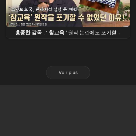
홍종찬 감독
, ‘
참교육
’ 원작 논란에도 포기할 수
없었던 이유! |
넷플릭스
[
참교육
] 제작발표회
#
김무열
Voir plus