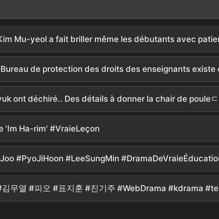
de 'Im Ha-rim' #VraieLeçon
iJoo #PyoJiHoon #LeeSungMin #DramaDeVraieÉducation
çon #김무열 #피오 #표지훈 #진기주 #WebDrama #kdrama #tea