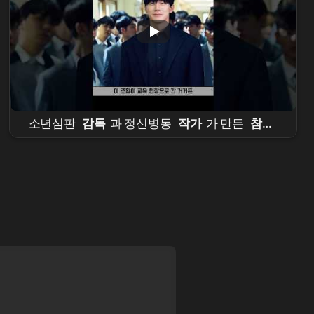
소년심판
감독
과 정신병동
작가
가 만든
참교
육
비하인드