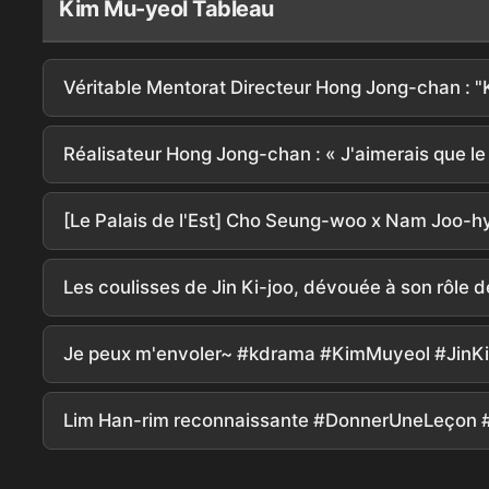
Kim Mu-yeol Tableau
Les coulisses de Jin Ki-joo, dévouée à son rôle 
Je peux m'envoler~ #kdrama #KimMuyeol #JinK
Lim Han-rim reconnaissante #DonnerUneLe