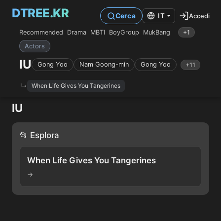
DTREE.KR
Accedi
Cerca
IT
Recommended
Drama
MBTI
BoyGroup
MukBang
+1
Actors
IU
Gong Yoo
Nam Goong-min
Gong Yoo
+11
When Life Gives You Tangerines
IU
📂 Esplora
When Life Gives You Tangerines
→