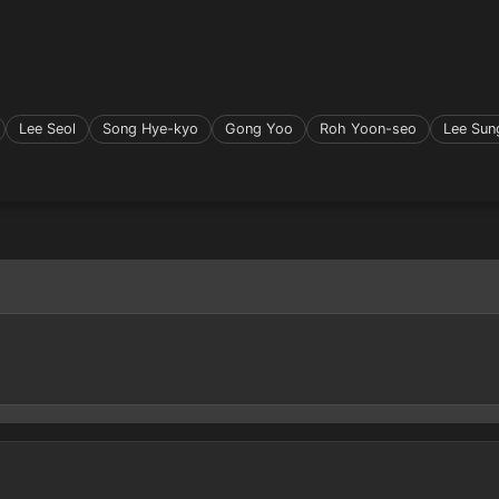
Lee Seol
Song Hye-kyo
Gong Yoo
Roh Yoon-seo
Lee Sun