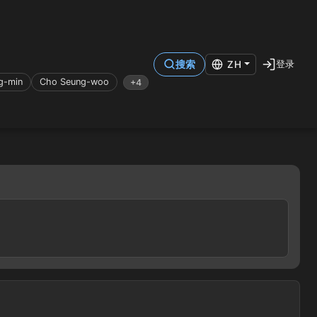
登录
搜索
ZH
g-min
Cho Seung-woo
+4