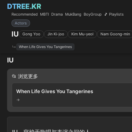
DTREE.KR
Recommended
MBTI
Drama
MukBang
BoyGroup
🎵 Playlists
Actors
IU
Gong Yoo
Jin Ki-joo
Kim Mu-yeol
Nam Goong-min
When Life Gives You Tangerines
IU
📂 浏览更多
When Life Gives You Tangerines
→
IU，穿梭于歌唱与表演之间的人