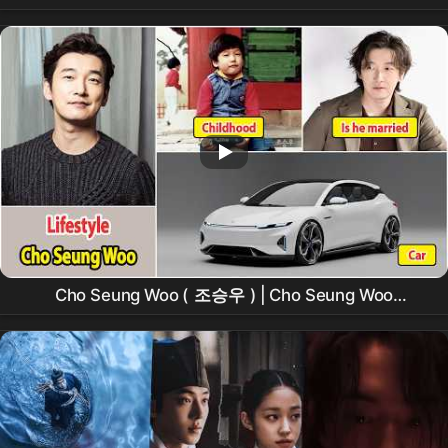
Cho Seung Woo (
조승우
) | Cho Seung Woo
Lifestyle |
Drama
, Net Worth | Family, Girlfriend |
House, Car