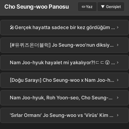
Cho Seung-woo Panosu
✏️
Yaz
▼
Genişlet
›
🎤Gerçek hayatta sadece bir kez gördüğüm Jo Seung-woo'yu seviyorum✨.#Düğün #DüğünSunucusu #Düğün #Sunucu #Sunum #Sunum #MC #Evlilik #JoSeungwoo #InsideMen #Tazza #Yerimi #Stranger
›
[#유퀴즈온더블럭] Jo Seung-woo'nun diksiyonu öne çıkan rolü 1. Seviye ㄷㄷ Jo Seung-woo, <비밀의 숲> dizisindeki Hwang Si-mok karakterinin oyunculuk perde arkasını kendisi açıklıyor 🤫🌳
›
Nam Joo-hyuk hayalet mi yakalıyor?!ㄷㄷ😲 Netflix [Donggung] Tanıtım Fragmanı Yayınlandı #남주혁 #но윤서 #조승우 #장영남 #namjoohyuk
›
[Doğu Sarayı] Cho Seung-woo x Nam Joo-hyuk ortalığı yıktı.. Tüyler ürpertici detaylarㄷㄷ Netflix yeni yapımı [Doğu Sarayı] tanıtımının detaylı analizi! Bunda ilginç olan her şey var, değil mi??? #the east palace #netflix
›
Nam Joo-hyuk, Roh Yoon-seo, Cho Seung-woo: Efsane Kadro! Netflix Okült Tarihi Dizisi 'Donggung' Gelecek Ayın 17'sinde Yayınlanıyor #Donggung #Netflix #NamJooHyuk #RohYoonSeo #ChoSeungWoo
›
'Sırlar Ormanı' Jo Seung-woo vs 'Virüs' Kim Yoon-seok, Bae Doo Na'nın seçimi? 💦 ｜ Bae Doo Na / MTN STAR