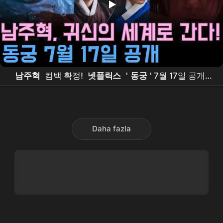
남주혁
컴백 확정!
넷플릭스
'
동궁
' 7월 17일 공개 –
조승우
·
노윤서
와 함께 귀신의 세계로
Daha fazla