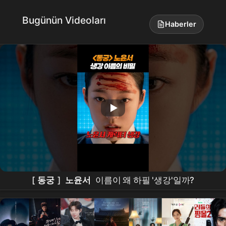
Bugünün Videoları
Haberler
[
동궁
]
노윤서
이름이 왜 하필 '생강'일까?