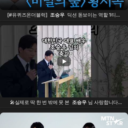
[#유퀴즈온더블럭]
조승우
딕션 돋보이는 역할 1티어
ㄷㄷ
조승우
가 직접 밝힌 〈비밀의 숲〉 황시목 연기
비하인드🤫🌳
🎤실제로 딱 한 번 밖에 못 본
조승우
님 사랑합니다
✨.#결혼식 #결혼식사회자 #웨딩 #사회자 #진행 #사회
#mc #결혼 #
조승우
#내부자들 #타짜 #예림이 #비밀
의숲