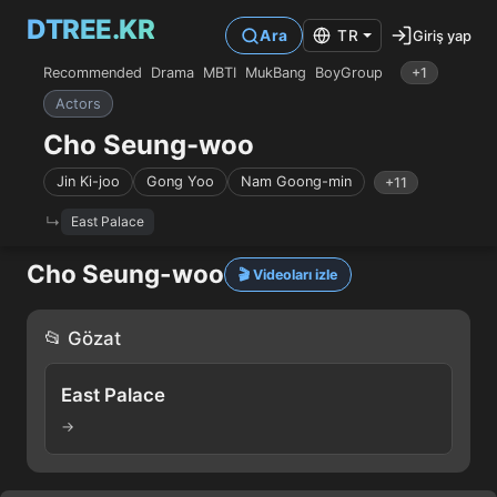
DTREE.KR
Giriş yap
Ara
TR
Recommended
Drama
MBTI
MukBang
BoyGroup
+1
Actors
Cho Seung-woo
Jin Ki-joo
Gong Yoo
Nam Goong-min
+11
East Palace
Cho Seung-woo
🎬 Videoları izle
📂 Gözat
East Palace
→