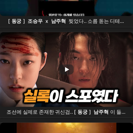
[
동궁
]
조승우
x
남주혁
찢었다.. 소름 돋는 디테일
ㄷㄷ
넷플릭스
신작 [
동궁
] 티저 정밀 분석!이건 재미
있는 건 다 있는데??? #the
east palace
#
netflix
조선에 실제로 존재한 귀신검.. [
동궁
]
남주혁
이 들었
다ㄷㄷ