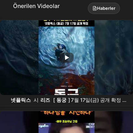
Önerilen Videolar
Haberler
넷플릭스
시
리즈
[
동궁
] 7월 17일(금) 공개 확정 |
남주혁
Nam Joohyuk,
노윤서
, Roh Yoonseo,
조승
우