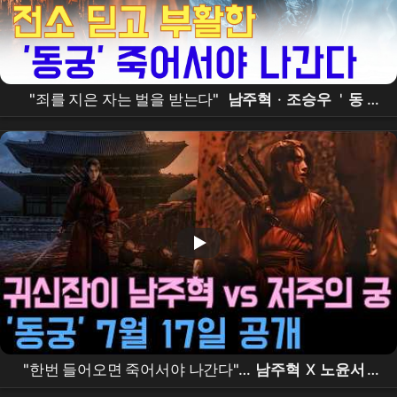
"죄를 지은 자는 벌을 받는다"
남주혁
·
조승우
'
동
궁
', 전소 위기 이겨내고 7월 17일 공개
"한번 들어오면 죽어서야 나간다"…
남주혁
X
노윤서
,
조승우
가 부른 저주의 궁 '
동궁
'의 정체는?