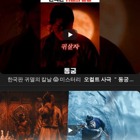
한국판 귀멸의 칼날 😱 미스터리
오컬트 사극
“
동궁
”
떴다!! #
동궁
#theeastpalace #netflixkr #
남주혁
#
노윤서