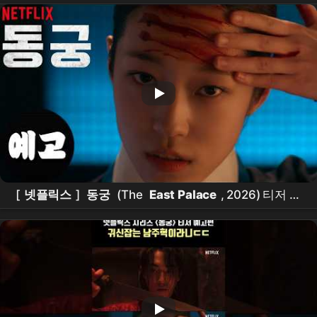
[
넷플릭스
]
동궁
(The
East Palace
, 2026) 티저 예
고편