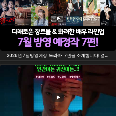
2026년 7월방영예정
드라마
7편을 소개합니다! 결혼
의완성,
아파트
, 그대에게드림,
동궁
, 오싹한연애, 유
부녀킬러, 킬리들의쇼핑몰시즌2 #7월
드라마
라인업,
#7월방영
드라마