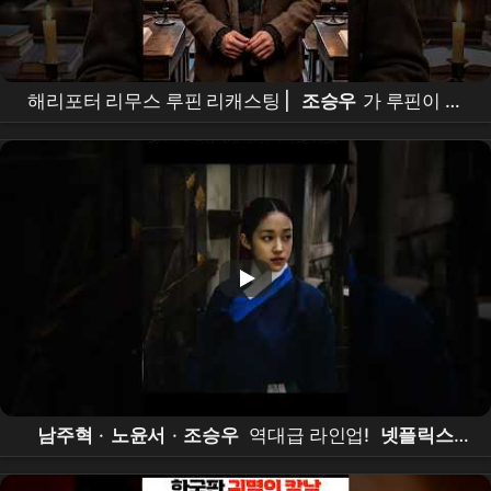
해리포터 리무스 루핀 리캐스팅 |
조승우
가 루핀이 된
다면? | Harry Potter Remus Lupin Recasting |
Cho
Seung-woo
남주혁
·
노윤서
·
조승우
역대급 라인업!
넷플릭스
오컬트 사극
'
동궁
' 내달 17일 공개 #
동궁
#
넷플릭
스
#
남주혁
#
노윤서
#
조승우