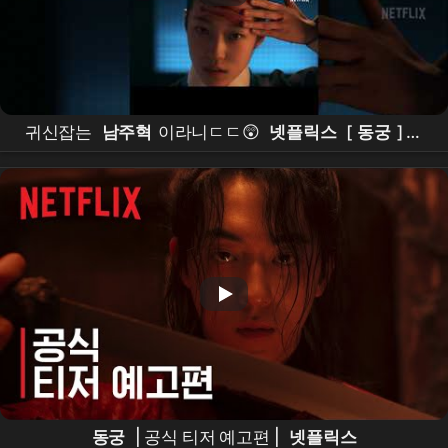
귀신잡는
남주혁
이라니ㄷㄷ😲
넷플릭스
[
동궁
] 티
저 예고편 공개 #
남주혁
#
노윤서
#
조승우
#장
영
남
#namjoohyuk
동궁
| 공식 티저 예고편 |
넷플릭스