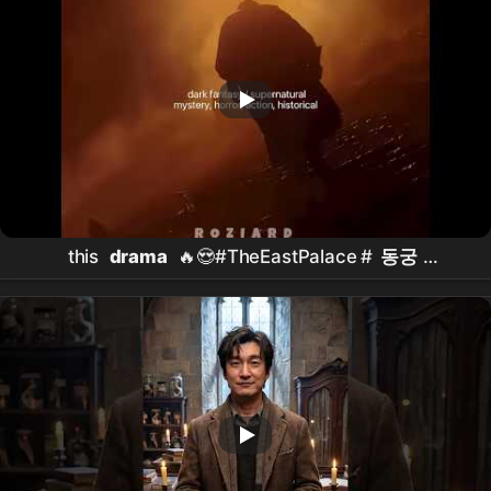
this
drama
🔥😍#TheEastPalace #
동궁
#NamJooHyuk #
남주혁
#RohYoonSeo #
노윤서
#kdrama #shorts #foryou #fyp