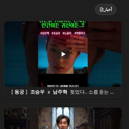
أخبار
[
동궁
]
조승우
x
남주혁
찢었다.. 소름 돋는 디
테일ㄷㄷ
넷플릭스
신작 [
동궁
] 티저 정밀 분석!
이건 재미있는 건 다 있는데??? #the
east
palace
#
netflix