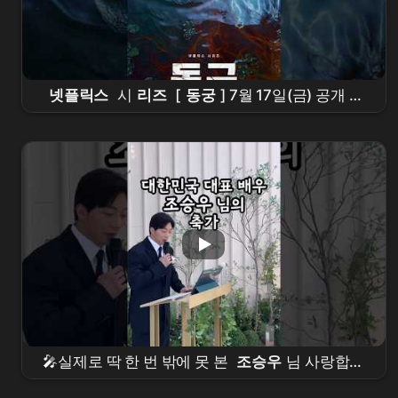
넷플릭스
시
리즈
[
동궁
] 7월 17일(금) 공개 확
정 |
남주혁
Nam Joohyuk,
노윤서
, Roh
Yoonseo,
조승우
🎤실제로 딱 한 번 밖에 못 본
조승우
님 사랑합니
다✨.#결혼식 #결혼식사회자 #웨딩 #사회자 #진