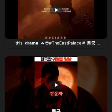
this
drama
🔥😍#TheEastPalace #
동궁
#NamJooHyuk #
남주혁
#RohYoonSeo #
노윤
서
#kdrama #shorts #foryou #fyp