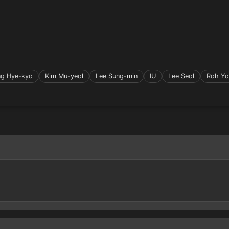
g Hye-kyo
Kim Mu-yeol
Lee Sung-min
IU
Lee Seol
Roh Yo