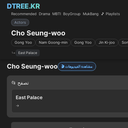
DTREE.KR
Recommended
Drama
MBTI
BoyGroup
MukBang
🎵 Playlists
Actors
Cho Seung-woo
Gong Yoo
Nam Goong-min
Gong Yoo
Jin Ki-joo
Son
East Palace
Cho Seung-woo
🎬 مشاهدة الفيديوهات
📂 تصفح
East Palace
→