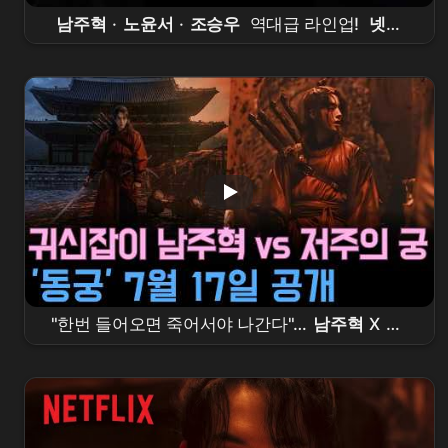
남주혁
·
노윤서
·
조승우
역대급 라인업!
넷플
릭스
오컬트 사극
'
동궁
' 내달 17일 공개 #
동
궁
#
넷플릭스
#
남주혁
#
노윤서
#
조승우
"한번 들어오면 죽어서야 나간다"…
남주혁
X
노
윤서
,
조승우
가 부른 저주의 궁 '
동궁
'의 정체
는?