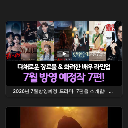
2026년 7월방영예정
드라마
7편을 소개합니다!
결혼의완성,
아파트
, 그대에게드림,
동궁
, 오싹
한연애, 유부녀킬러, 킬리들의쇼핑몰시즌2 #7월
드라마
라인업, #7월방영
드라마