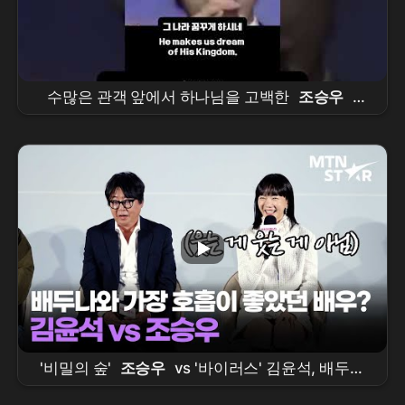
수많은 관객 앞에서 하나님을 고백한
조승우
|
Cho Seung-woo
Publicly Confesses His
Faith [THE GOD I MET | 내가 믿는 하나님]
'비밀의 숲'
조승우
vs '바이러스' 김윤석, 배두나
의 선택은? 💦 ｜
Bae
Doo Na / MTN STAR