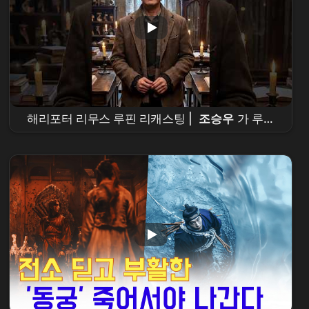
해리포터 리무스 루핀 리캐스팅 |
조승우
가 루핀
이 된다면? | Harry Potter Remus Lupin
Recasting |
Cho Seung-woo