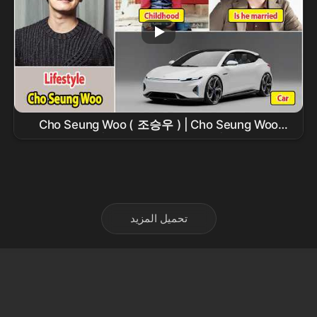
Cho Seung Woo (
조승우
) | Cho Seung Woo
Lifestyle |
Drama
, Net Worth | Family,
Girlfriend | House, Car
تحميل المزيد