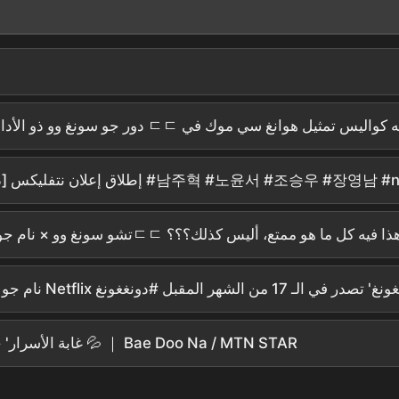
؟!ㄷㄷ😲 إطلاق إعلان نتفليكس [دونغقونغ] التشويقي #남주혁 #노윤서 #조승우 #장영남 #namjoohyuk
'غابة الأسرار' جو سونغ وو ضد 'فيروس' كيم يون سوك, اختيار باي دو نا؟ 💦 ｜ Bae Doo Na / MTN STAR