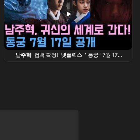
남주혁
컴백 확정!
넷플릭스
'
동궁
' 7월 17일
공개 –
조승우
·
노윤서
와 함께 귀신의 세계로