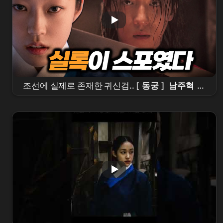
조선에 실제로 존재한 귀신검.. [
동궁
]
남주혁
이
들었다ㄷㄷ