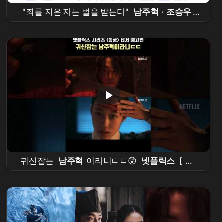
"죄를 지은 자는 벌을 받는다"
남주혁
·
조승우
'
동궁
', 전소 위기 이겨내고 7월 17일 공개
귀신잡는
남주혁
이라니ㄷㄷ😲
넷플릭스
[
동
궁
] 티저 예고편 공개 #
남주혁
#
노윤서
#
조승
우
#장
영남
#namjoohyuk