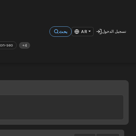
تسجيل الدخول
AR
بحث
on-seo
+4