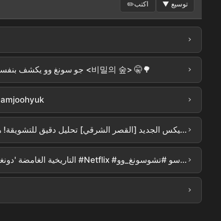
توسيع
▼
اكتب
✏️
›
›
[#유퀴즈온더블럭] دور جو سونغ وو ذو الأداء اللفظي المتميز هو المستوى الأول ㄷㄷ جو سونغ وو يكشف بنفسه كواليس تمثيل هوانغ سي موك في <비밀의 숲> 🤫🌳
›
نام جو هيوك يطارد الأشباح
›
[القصر الشرقي] تشو سونغ وو × نام جو هيوك أبدعا.. تفاصيل تقشعر لها الأبدانㄷㄷ إصدار نتفليكس الجديد [القصر الشرقي] تحليل دقيق للتشويقة! هذا فيه كل ما هو ممتع، أليس كذلك؟؟؟ #the east palace #netflix
›
نام جو هيوك، رو يون سو، تشو سونغ وو: تشكيلة أسطورية! دراما Netflix التاريخية الغامضة 'دونغغونغ' تصدر في الـ 17 من الشهر المقبل #دونغغونغ #Netflix #نامجو_هيوك #رويون_سو #تشوسونغ_وو
›