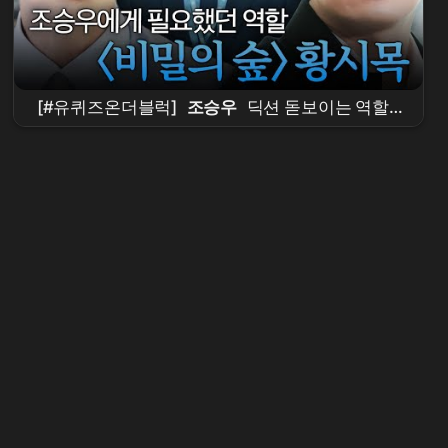
[#유퀴즈온더블럭]
조승우
딕션 돋보이는 역할 1
티어 ㄷㄷ
조승우
가 직접 밝힌 〈비밀의 숲〉 황
시목 연기 비하인드🤫🌳