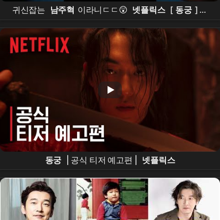
귀신잡는
남주혁
이라니ㄷㄷ😲
넷플릭스
[
동궁
] 티
저 예고편 공개 #
남주혁
#
노윤서
#
조승우
#장
영
남
#namjoohyuk
동궁
| 공식 티저 예고편 |
넷플릭스