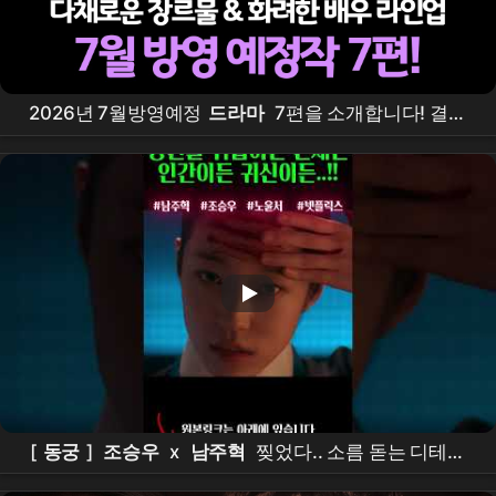
2026년 7월방영예정
드라마
7편을 소개합니다! 결혼
의완성,
아파트
, 그대에게드림,
동궁
, 오싹한연애, 유
부녀킬러, 킬리들의쇼핑몰시즌2 #7월
드라마
라인업,
#7월방영
드라마
[
동궁
]
조승우
x
남주혁
찢었다.. 소름 돋는 디테일
ㄷㄷ
넷플릭스
신작 [
동궁
] 티저 정밀 분석!이건 재미