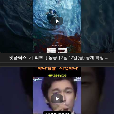
넷플릭스
시
리즈
[
동궁
] 7월 17일(금) 공개 확정 |
남주혁
Nam Joohyuk,
노윤서
, Roh Yoonseo,
조승
우