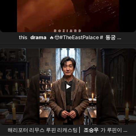
this
drama
🔥😍#TheEastPalace #
동궁
#NamJooHyuk #
남주혁
#RohYoonSeo #
노윤서
#kdrama #shorts #foryou #fyp
해리포터 리무스 루핀 리캐스팅 |
조승우
가 루핀이 된