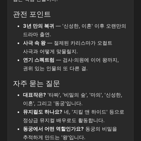
관전 포인트
3년 만의 복귀
— '신성한, 이혼' 이후 오랜만의
드라마 출연.
사극 속 왕
— 절제된 카리스마가 오컬트
사극과 어떻게 맞물릴지.
연기 스펙트럼
— 검사·의원에 이어 왕까지,
권위 있는 인물의 또 다른 결.
자주 묻는 질문
대표작은?
'타짜', '비밀의 숲', '마의', '신성한,
이혼', 그리고 '동궁'입니다.
뮤지컬도 하나요?
네, '지킬 앤 하이드' 등으로
정상급 뮤지컬 배우로도 활동합니다.
동궁에서 어떤 역할인가요?
동궁의 비밀을
추적하게 만드는 '왕'입니다.