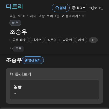
디트리
로그인
검색
KO
추천
MBTI
드라마
먹방
보이그룹
🎵 플레이리스트
배우
조승우
공유 배우
진기주
김무열
남궁민
이설
+9
동궁
조승우
🎬 영상 보기
📂 둘러보기
동궁
→