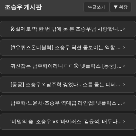
조승우 게시판
✏️
글쓰기
▼
확장
›
🎤실제로 딱 한 번 밖에 못 본 조승우님 사랑합니다✨.#결혼식 #결혼식사회자 #웨딩 #사회자 #진행 #사회 #mc #결혼 #조승우 #내부자들 #타짜 #예림이 #비밀의숲
›
[#유퀴즈온더블럭] 조승우 딕션 돋보이는 역할 1티어 ㄷㄷ 조승우가 직접 밝힌 〈비밀의 숲〉 황시목 연기 비하인드🤫🌳
›
귀신잡는 남주혁이라니ㄷㄷ😲 넷플릭스 [동궁] 티저 예고편 공개 #남주혁 #노윤서 #조승우 #장영남 #namjoohyuk
›
[동궁] 조승우 x 남주혁 찢었다.. 소름 돋는 디테일ㄷㄷ 넷플릭스 신작 [동궁] 티저 정밀 분석!이건 재미있는 건 다 있는데??? #the east palace #netflix
›
남주혁·노윤서·조승우 역대급 라인업! 넷플릭스 오컬트 사극 '동궁' 내달 17일 공개 #동궁 #넷플릭스 #남주혁 #노윤서 #조승우
›
'비밀의 숲' 조승우 vs '바이러스' 김윤석, 배두나의 선택은? 💦 ｜ Bae Doo Na / MTN STAR