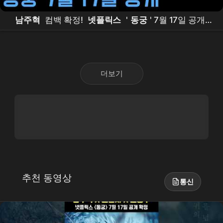
남주혁
컴백 확정!
넷플릭스
'
동궁
' 7월 17일 공개 –
조승우
·
노윤서
와 함께 귀신의 세계로
더보기
추천 동영상
통신