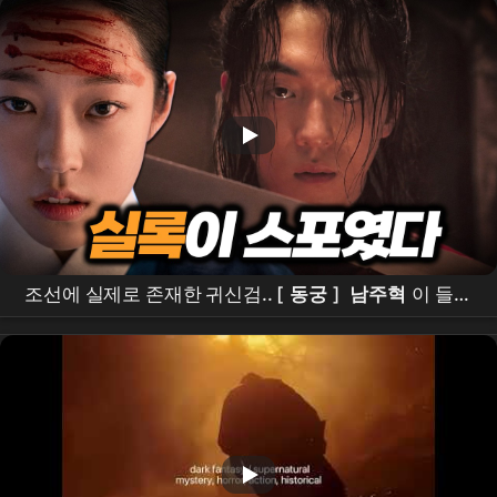
있는 건 다 있는데??? #the
east palace
#
netflix
조선에 실제로 존재한 귀신검.. [
동궁
]
남주혁
이 들었
다ㄷㄷ