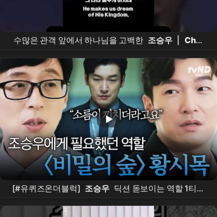
수많은 관객 앞에서 하나님을 고백한
조승우
|
Cho
Seung-woo
Publicly Confesses His Faith [THE
GOD I MET | 내가 믿는 하나님]
[#유퀴즈온더블럭]
조승우
딕션 돋보이는 역할 1티어
ㄷㄷ
조승우
가 직접 밝힌 〈비밀의 숲〉 황시목 연기
비하인드🤫🌳