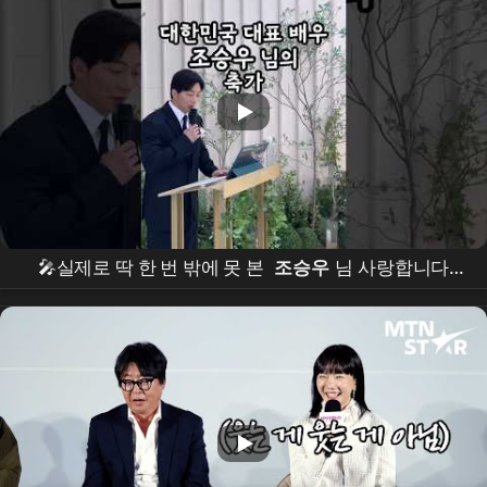
🎤실제로 딱 한 번 밖에 못 본
조승우
님 사랑합니다
✨.#결혼식 #결혼식사회자 #웨딩 #사회자 #진행 #사회
#mc #결혼 #
조승우
#내부자들 #타짜 #예림이 #비밀
의숲