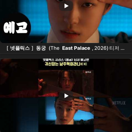
[
넷플릭스
]
동궁
(The
East Palace
, 2026) 티저 예
고편