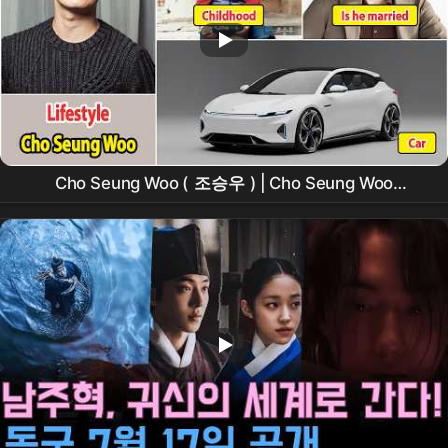
Cho Seung Woo (
조승우
) | Cho Seung Woo
Lifestyle |
Drama
, Net Worth | Family, Girlfriend |
House, Car