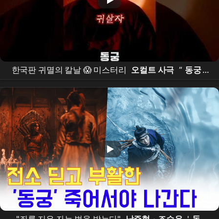
한국판 귀멸의 칼날 😱 미스터리
오컬트 사극
“
동궁
”
떴다!! #
동궁
#theeastpalace #netflixkr #
남주혁
#
노윤서