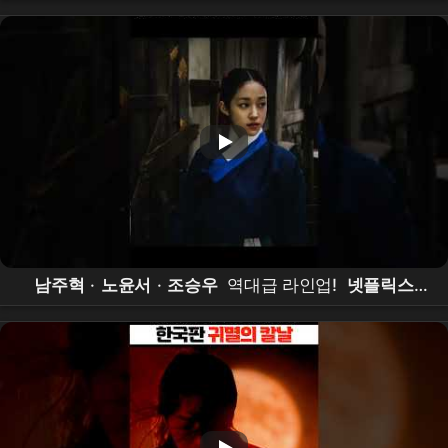
다면? | Harry Potter Remus Lupin Recasting |
Cho
Seung-woo
남주혁
·
노윤서
·
조승우
역대급 라인업!
넷플릭스
오컬트 사극
'
동궁
' 내달 17일 공개 #
동궁
#
넷플릭
스
#
남주혁
#
노윤서
#
조승우