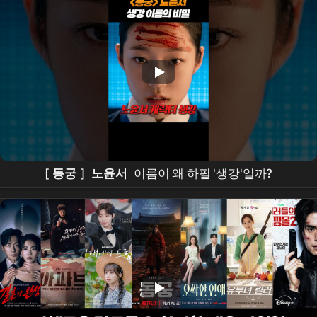
[
동궁
]
노윤서
이름이 왜 하필 '생강'일까?