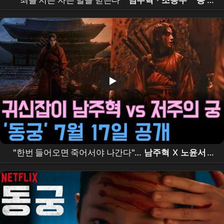
"죄를 지은 자는 벌을 받는다"
남주혁
·
조승우
'
동
궁
', 전소 위기 이겨내고 7월 17일 공개
"한번 들어오면 죽어서야 나간다"…
남주혁
X
노윤서
,
조승우
가 부른 저주의 궁 '
동궁
'의 정체는?