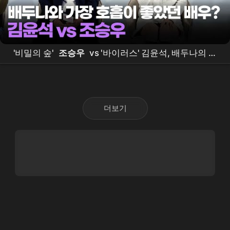
'비밀의 숲'
조승우
vs '바이러스' 김윤석, 배두나의 선
택은? 💦 ｜
Bae
Doo Na / MTN STAR
더보기