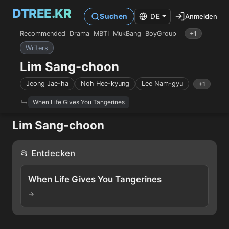
DTREE.KR
Anmelden
Suchen
DE
Recommended
Drama
MBTI
MukBang
BoyGroup
+1
Writers
Lim Sang-choon
Jeong Jae-ha
Noh Hee-kyung
Lee Nam-gyu
+1
When Life Gives You Tangerines
Lim Sang-choon
📂 Entdecken
When Life Gives You Tangerines
→