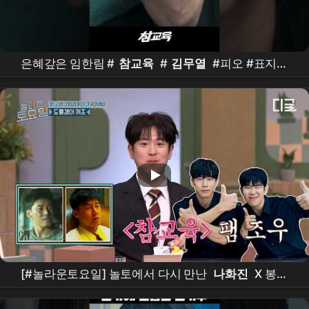
은혜갚은 임한림 #
참교육
#
김무열
#피오 #표지훈
#
진기주
#웹
드라마
#kdrama #teachyoualesson
#kimmuyeol
[#놀라운토요일] 놀토에서 다시 만난
나화진
X 봉근
대⁉️
김무열
참교육
전과 후로 나뉘는 도플갱어 퀴즈
-
배우
편👀