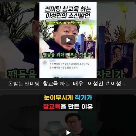
있는 건 다 있는데??? #the
east palace
#
netflix
돈받는 팬미팅
참교육
하는
배우
이성민
#
이성민
#
참교육