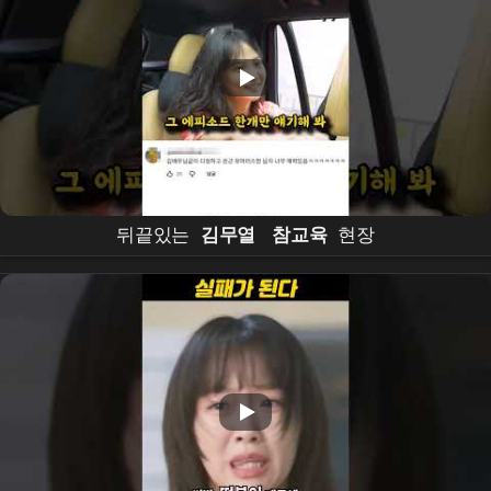
뒤끝있는
김무열
참교육
현장