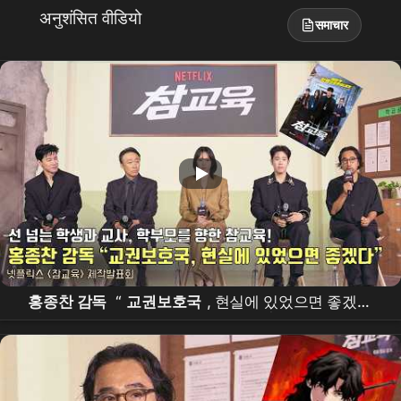
अनुशंसित वीडियो
समाचार
홍종찬 감독
“
교권보호국
, 현실에 있었으면 좋겠다”
|
넷플릭스
[
참교육
] 제작발표회 | Teach You a
Lesson |
Netflix