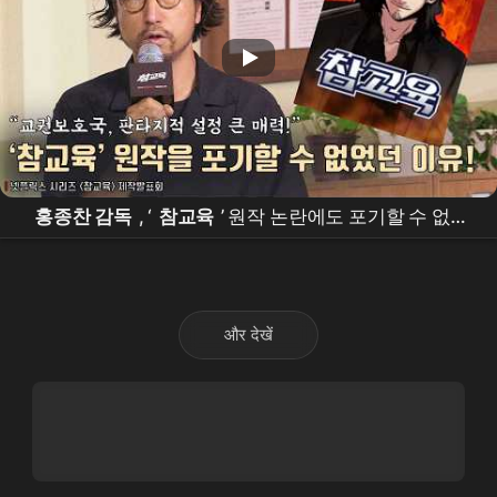
홍종찬 감독
, ‘
참교육
’ 원작 논란에도 포기할 수 없었
던 이유! |
넷플릭스
[
참교육
] 제작발표회 #
김무열
और देखें