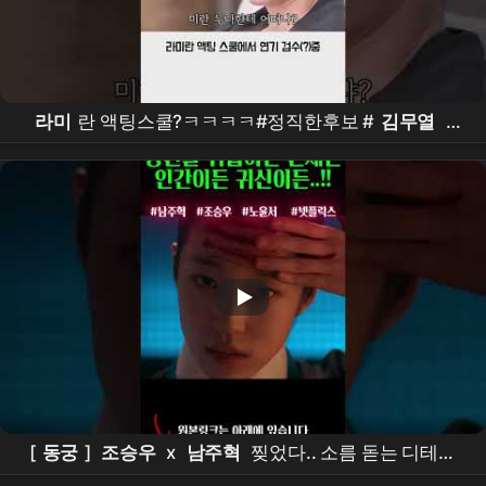
라미
란 액팅스쿨?ㅋㅋㅋㅋ#정직한후보 #
김무열
#
비하인드 #
참교육
[
동궁
]
조승우
x
남주혁
찢었다.. 소름 돋는 디테일
ㄷㄷ
넷플릭스
신작 [
동궁
] 티저 정밀 분석!이건 재미