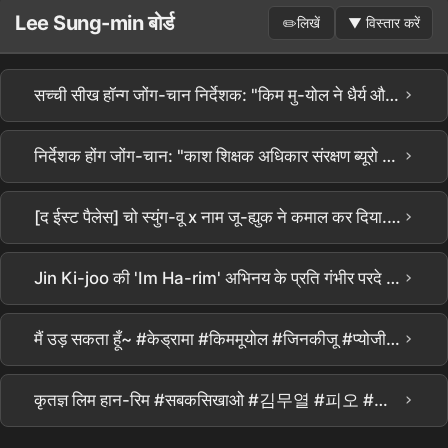
Lee Sung-min बोर्ड
✏️
लिखें
▼
विस्तार करें
›
सच्ची सीख हॉन्ग जोंग-चान निर्देशक: "किम मु-योल ने धैर्य और परवाह से नौसिखियों को भी चमकाया"… 3 दिन में वैश्विक नंबर 1 का रहस्य
›
निर्देशक होंग जोंग-चान: "काश शिक्षक अधिकार संरक्षण ब्यूरो असलियत में होता" | Netflix [चामग्योयुक] प्रोडक्शन प्रेजेंटेशन | Teach You a Lesson | Netflix
›
[द ईस्ट पैलेस] चो स्युंग-वू x नाम जू-ह्युक ने कमाल कर दिया.. रोंगटे खड़े कर देने वाले विवरणㄷㄷ नेटफ्लिक्स की नई रिलीज [द ईस्ट पैलेस] टीज़र का गहन विश्लेषण! इसमें सब कुछ दिलचस्प है, है ना??? #the east palace #netflix
›
Jin Ki-joo की 'Im Ha-rim' अभिनय के प्रति गंभीर परदे के पीछे #सच्चीशिक्षा
›
मैं उड़ सकता हूँ~ #केड्रामा #किममूयोल #जिनकीजू #प्योजीहून #लीसंगमिन #सच्चीशिक्षाड्रामा #Netflix
›
कृतज्ञ लिम हान-रिम #सबकसिखाओ #김무열 #피오 #표지훈 #진기주 #वेबड्रामा #kdrama #teachyoualesson #kimmuyeol