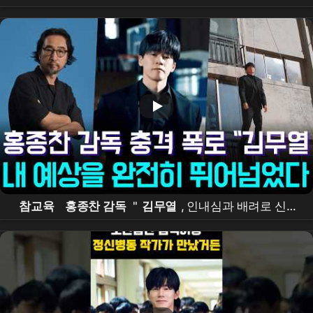
교육 논하는 장 열리길 #연예 #뉴스쇼츠 #핵심이슈 #오
늘뉴스 #
홍종찬
참교육
홍종찬 감독
"
김무열
, 인내심과 배려로 신인
까지 빛나게 했다"…공개 3일 만에 글로벌 1위 비결