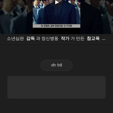
소년심판
감독
과 정신병동
작가
가 만든
참교육
비
하인드
और देखें