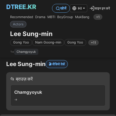
DTREE.KR
साइन इन करें
खोजें
HI
Recommended
Drama
MBTI
BoyGroup
MukBang
+1
Actors
Lee Sung-min
Gong Yoo
Nam Goong-min
Gong Yoo
+11
Chamgyoyuk
Lee Sung-min
🎬 वीडियो देखें
📂 ब्राउज़ करें
Chamgyoyuk
→