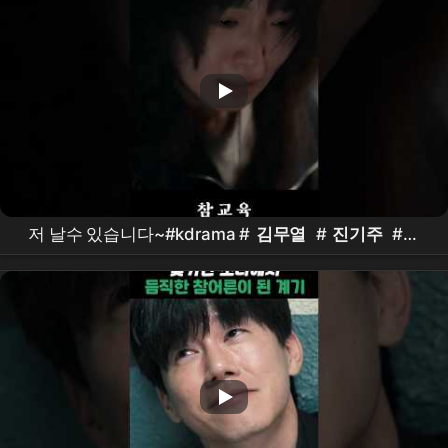
저 날수 있습니다~#kdrama #
김무열
#
진기주
#표
지훈 #
이성민
#
참교육
드라마
#
Netflix