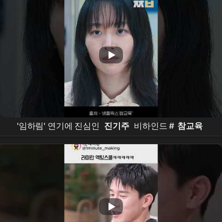
'임하림' 연기에 진심인
진기주
비하인드 #
참교육