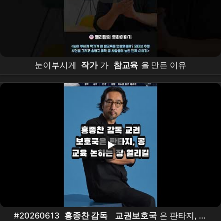
눈이부시게
작가
가
참교육
을 만든 이유
#20260613
홍종찬 감독
교권보호국
은 판타지, 공