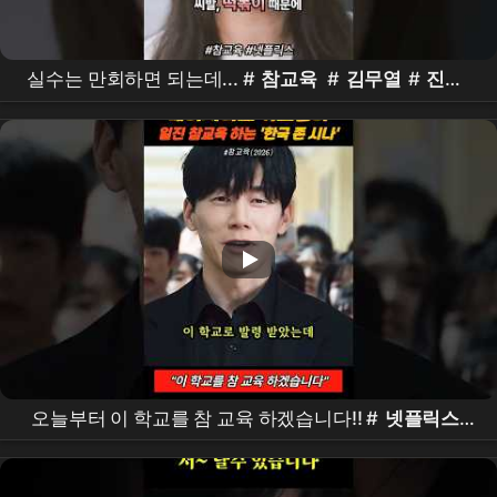
실수는 만회하면 되는데... #
참교육
#
김무열
#
진기
주
#koreandrama #kdrama
오늘부터 이 학교를 참 교육 하겠습니다!! #
넷플릭스
#
참교육
#
김무열
#shorts