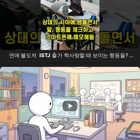
연애 불도저
ISTJ
🤖가 짝사랑할 때 보이는 행동들? |
MBTI
공감 | 잇티제월드