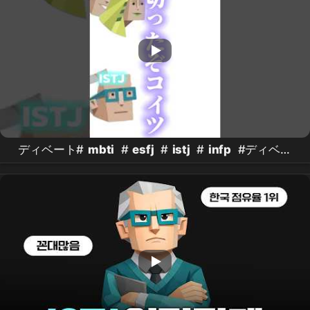
ディベート#
mbti
#
esfj
#
istj
#
infp
#ディベー
ト #討論 #ずっと一緒#愛棒