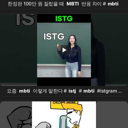
한정판 100만 원 질렀을 때
MBTI
반응 차이 #
mbti
요즘
mbti
이렇게 말한다 #
istj
#
mbti
#istgram #
영어회화 #영어내신 #고등영어 #성격유형