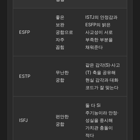
좋은
ISTJ의 안정감과
보완
ESFP의 밝은
ESFP
궁합으로
사교성이 서로
자주
부족한 부분을
꼽힘
채워준다
같은 감각(S)·사고
무난한
(T) 축을 공유해
ESTP
궁합
현실 감각과 대화
코드가 잘 맞는다
둘 다 Si
주기능이라 안정·
편안한
ISFJ
성실을 중시해
궁합
가치관 충돌이
적다