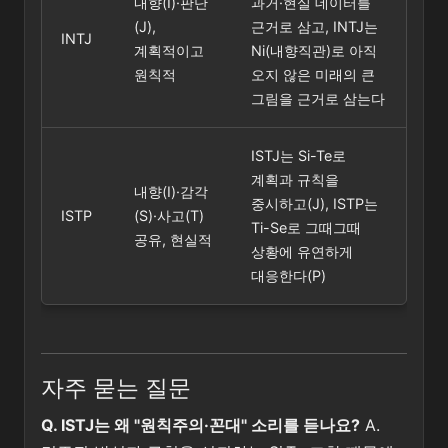
내향(I)·판단
과거·현실 데이터를
(J),
근거로 삼고, INTJ는
INTJ
계획적이고
Ni(내향직관)로 아직
원칙적
오지 않은 미래의 큰
그림을 근거로 삼는다
ISTJ는 Si-Te로
계획과 규칙을
내향(I)·감각
중시하고(J), ISTP는
ISTP
(S)·사고(T)
Ti-Se로 그때그때
공유, 현실적
상황에 유연하게
대응한다(P)
자주 묻는 질문
Q. ISTJ는 왜 "원칙주의·꼰대" 소리를 듣나요?
A.