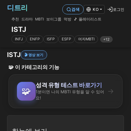
디트리
로그인
검색
KO
추천
드라마
MBTI
보이그룹
먹방
🎵 플레이리스트
ISTJ
INFJ
ENFP
ISFP
ESFP
여자MBTI
+12
ISTJ
🎬 영상 보기
🧩
이 카테고리의 기능
성격 유형 테스트 바로가기
🧩
→
1분이면 나의 MBTI 유형을 알 수 있어
요!