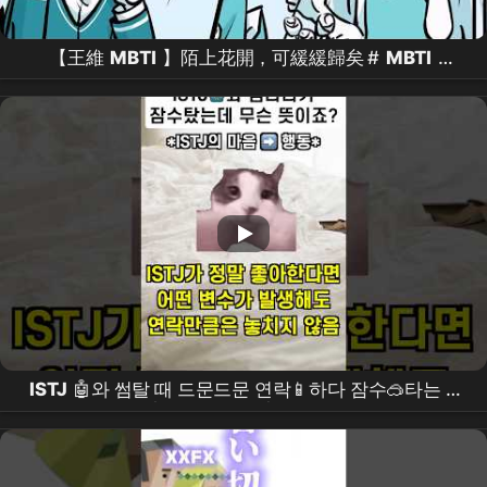
【王維
MBTI
】陌上花開，可緩緩歸矣 #
MBTI
#animatic #16personalitie #
istj
#談戀愛 #浪漫 #動
畫
ISTJ
🤖와 썸탈 때 드문드문 연락📱하다 잠수🥽타는 이
유? |
MBTI
공감 | 잇티제월드