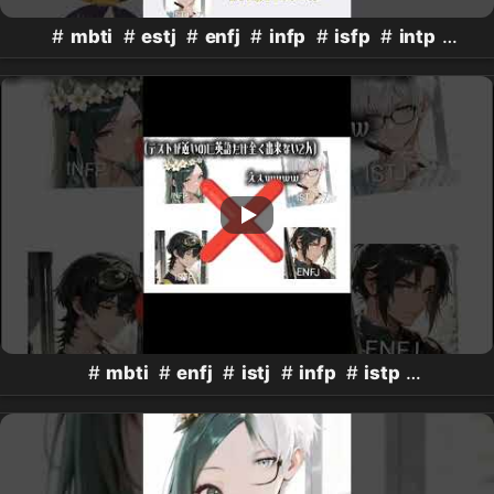
#
mbti
#
estj
#
enfj
#
infp
#
isfp
#
intp
#
istj
#mbtipersonalitytypes
#
mbti
#
enfj
#
istj
#
infp
#
istp
#mbtipersonalitytypes