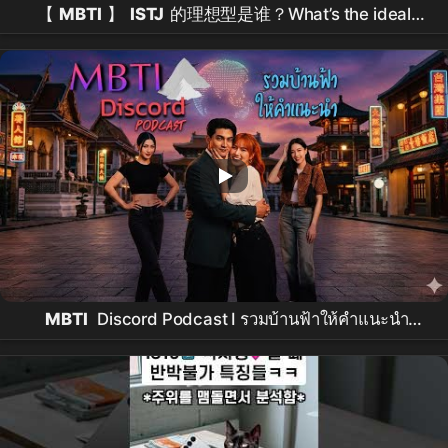
【
MBTI
】
ISTJ
的理想型是谁？What’s the ideal
type of
ISTJ
？#
mbti
#
istj
MBTI
Discord Podcast I รวมบ้านฟ้าให้คำแนะนำ
(
ESFJ
,
ESTJ
,
ISFJ
,
ISTJ
)