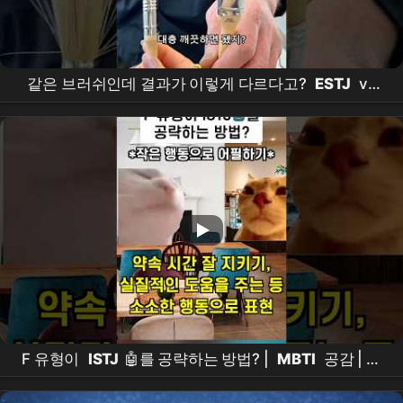
같은 브러쉬인데 결과가 이렇게 다르다고?
ESTJ
vs
ENTP
#미용실일상#미용사브이로그#
MBTI
공감
#
ISTJ
#
ENTP
#디자이너일상#헤어디자이너#미첼
헤어폼 #이문아이파크자이
F 유형이
ISTJ
🤖를 공략하는 방법? |
MBTI
공감 | 잇
티제월드