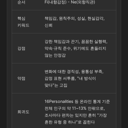
순서
Fi(내향감정) - Ne(외향직관)
핵심
책임감, 원칙주의, 성실, 현실감각,
키워드
신뢰
강한 책임감과 끈기, 꼼꼼한 실행력,
강점
약속·규칙 준수, 위기에도 흔들리지
않는 안정감
변화에 대한 경직성, 융통성 부족,
약점
감정 표현 서투름, "내 방식이
맞다"는 고집
16Personalities 등 온라인 통계 기준
전체 인구의 약 11~13% 안팎으로,
희귀도
조사마다 편차는 있지만 흔히 "가장
흔한 유형 중 하나"로 꼽힌다