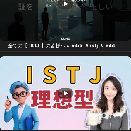
全ての【
ISTJ
】の皆様へ #
mbti
#
istj
#
mbti
診
断