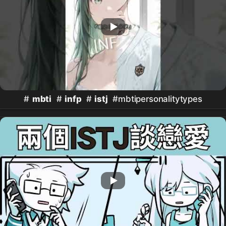
#
mbti
#
infp
#
istj
#mbtipersonalitytypes