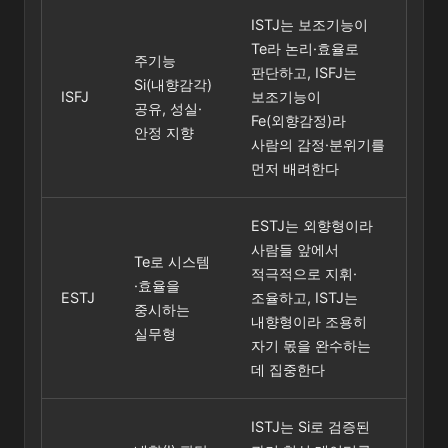
ISTJ는 보조기능이
Te라 논리·효율로
주기능
판단하고, ISFJ는
Si(내향감각)
ISFJ
보조기능이
공유, 성실·
Fe(외향감정)라
안정 지향
사람의 감정·분위기를
먼저 배려한다
ESTJ는 외향형이라
사람들 앞에서
Te로 시스템
적극적으로 지휘·
·효율을
ESTJ
조율하고, ISTJ는
중시하는
내향형이라 조용히
실무형
자기 몫을 완수하는
데 집중한다
ISTJ는 Si로 검증된