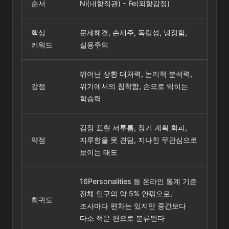
순서
Ni(내향직관) - Fe(외향감정)
핵심
문제해결, 손재주, 독립성, 냉정함,
키워드
실용주의
뛰어난 상황 대처력, 논리적 분석력,
강점
위기에서의 침착함, 손으로 익히는
학습력
감정 표현 서투름, 장기 계획 회피,
약점
지루함을 못 견딤, 지나친 무관심으로
보이는 태도
16Personalities 등 온라인 통계 기준
전체 인구의 약 5% 안팎으로,
희귀도
조사마다 편차는 있지만 중간보다
다소 적은 편으로 분류된다