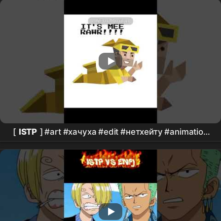
[
ISTP
] #art #хачуха #edit #нетхейту #animation
#
MBTI
#хы #digitalart #artist #drawing #gacha
#fnf