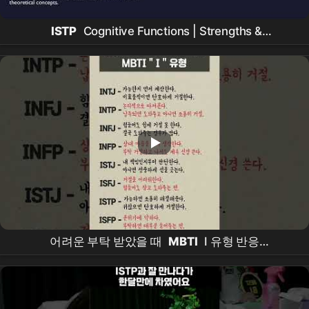
ISTP
Cognitive Functions | Strengths &
Weaknesses | Gift & Superpower (
MBTI
Magic
Course Pt. 15)
어려운 부탁 받았을 때
MBTI
I 유형 반응
#
MBTI
#
INTJ
#
INTP
#
INFJ
#
INFP
#
ISTJ
#
ISFJ
#
공감#성격유형 #심리테스트#공감쇼츠#내향형