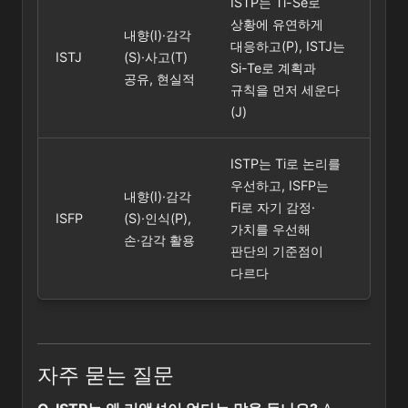
ISTP는 Ti-Se로
상황에 유연하게
내향(I)·감각
대응하고(P), ISTJ는
ISTJ
(S)·사고(T)
Si-Te로 계획과
공유, 현실적
규칙을 먼저 세운다
(J)
ISTP는 Ti로 논리를
우선하고, ISFP는
내향(I)·감각
Fi로 자기 감정·
ISFP
(S)·인식(P),
가치를 우선해
손·감각 활용
판단의 기준점이
다르다
자주 묻는 질문