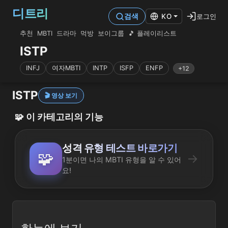
디트리
로그인
검색
KO
추천
MBTI
드라마
먹방
보이그룹
🎵 플레이리스트
ISTP
INFJ
여자MBTI
INTP
ISFP
ENFP
+12
ISTP
🎬 영상 보기
🧩
이 카테고리의 기능
성격 유형 테스트 바로가기
🧩
→
1분이면 나의 MBTI 유형을 알 수 있어
요!