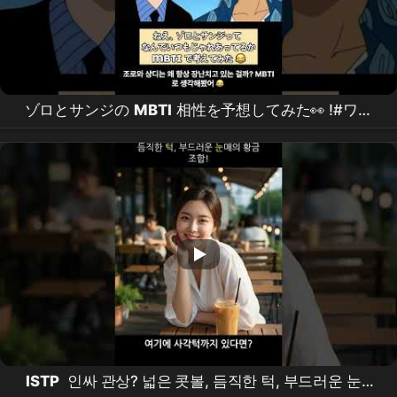
ゾロとサンジの
MBTI
相性を予想してみた👀 !#ワン
ピース #
MBTI
#shorts
ISTP
인싸 관상? 넓은 콧볼, 듬직한 턱, 부드러운 눈매