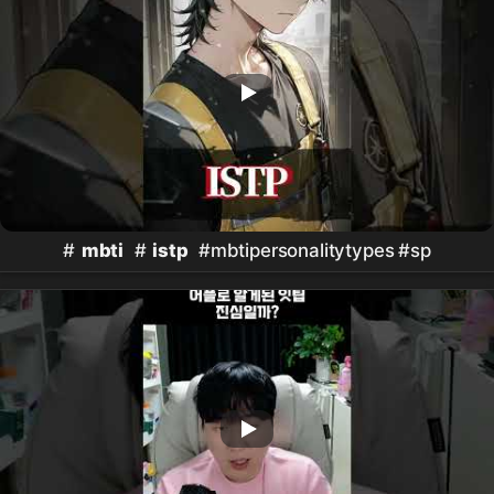
#
mbti
#
istp
#mbtipersonalitytypes #sp