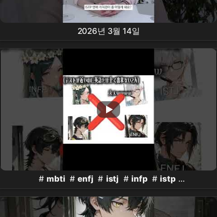
2026년 3월 14일
#
mbti
#
enfj
#
istj
#
infp
#
istp
#mbtipersonalitytypes