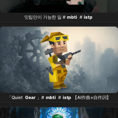
잇팁만이 가능한 일 #
mbti
#
istp
「Quiet
Gear
」#
mbti
#
istp
【AI作曲×自作詞】