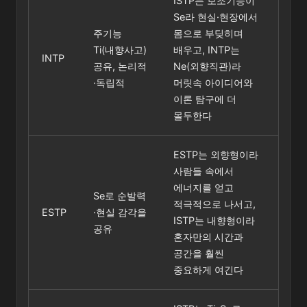
ISTP는 보조기능이
Se라 현실·현장에서
주기능
몸으로 부딪히며
Ti(내향사고)
배우고, INTP는
INTP
공유, 논리적
Ne(외향직관)라
·독립적
머릿속 아이디어와
이론 탐구에 더
몰두한다
ESTP는 외향형이라
사람들 속에서
에너지를 얻고
Se로 순발력
적극적으로 나서고,
ESTP
·현실 감각을
ISTP는 내향형이라
공유
혼자만의 시간과
공간을 훨씬
중요하게 여긴다