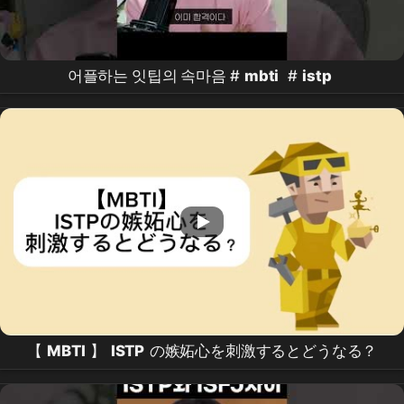
어플하는 잇팁의 속마음 #
mbti
#
istp
【
MBTI
】
ISTP
の嫉妬心を刺激するとどうなる？