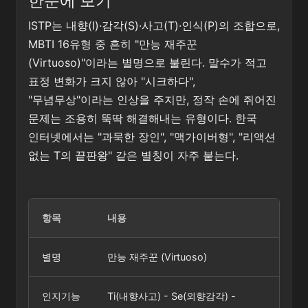
한눈에 보기
ISTP는 내향(I)·감각(S)·사고(T)·인식(P)의 조합으로,
MBTI 16유형 중 흔히 "만능 재주꾼
(Virtuoso)"이라는 별명으로 불린다. 말수가 적고
표정 변화가 크지 않아 "시크하다",
"무념무상"이라는 인상을 주지만, 정작 손에 쥐어진
문제는 조용히 뚝딱 해결해내는 유형이다. 한국
인터넷에서는 "과묵한 장인", "맥가이버형", "리액션
없는 T의 끝판왕" 같은 별칭이 자주 붙는다.
항목
내용
별명
만능 재주꾼 (Virtuoso)
인지기능
Ti(내향사고) - Se(외향감각) -