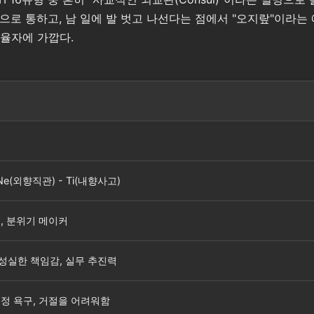
으로 통하고, 남 일에 발 벗고 나선다는 점에서 "오지랖"이라는
율자에 가깝다.
 Ne(외향직관) - Ti(내향사고)
중, 분위기 메이커
 성실한 책임감, 실무 추진력
인정 욕구, 거절을 어려워함