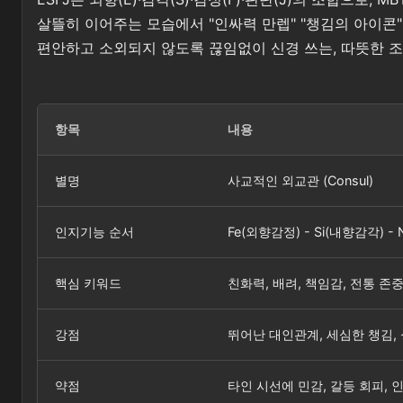
살뜰히 이어주는 모습에서 "인싸력 만렙" "챙김의 아이콘"
편안하고 소외되지 않도록 끊임없이 신경 쓰는, 따뜻한 조
항목
내용
별명
사교적인 외교관 (Consul)
인지기능 순서
Fe(외향감정) - Si(내향감각) -
핵심 키워드
친화력, 배려, 책임감, 전통 존
강점
뛰어난 대인관계, 세심한 챙김,
약점
타인 시선에 민감, 갈등 회피, 