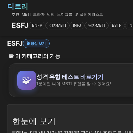
디트리
추천
MBTI
드라마
먹방
보이그룹
🎵 플레이리스트
ESFJ
ENFP
여자MBTI
INFJ
남자MBTI
ESTP
IN
ESFJ
🎬 영상 보기
🧩
이 카테고리의 기능
성격 유형 테스트 바로가기
🧩
1분이면 나의 MBTI 유형을 알 수 있어요!
한눈에 보기
ESFJ는 외향(E)·감각(S)·감정(F)·판단(J)의 조합으로