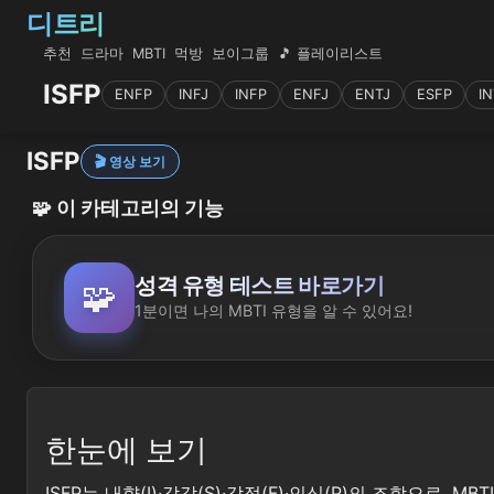
디트리
추천
드라마
MBTI
먹방
보이그룹
🎵 플레이리스트
ISFP
ENFP
INFJ
INFP
ENFJ
ENTJ
ESFP
IN
ISFP
🎬 영상 보기
🧩
이 카테고리의 기능
성격 유형 테스트 바로가기
🧩
1분이면 나의 MBTI 유형을 알 수 있어요!
한눈에 보기
ISFP는 내향(I)·감각(S)·감정(F)·인식(P)의 조합으로,