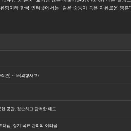
형이라 한국 인터넷에서는 "겉은 순둥이 속은 자유로운 영혼", "
향직관) - Te(외향사고)
뜻한 공감, 겸손하고 담백한 태도
 드러냄, 장기 목표 관리의 어려움