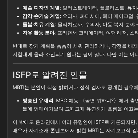
예술·디자인 계열
: 일러스트레이터, 플로리스트, 뮤지
감각·손기술 계열
: 요리사, 파티시에, 헤어·메이크업
돌봄·치유 계열
: 물리치료사, 수의사, 아동·복지 분
자유 활동 분야
: 프리랜서 크리에이터, 여행·레저, 
반대로 장기 계획을 촘촘히 세워 관리하거나, 감정을 배제한 
시험대에 올라 소진되기 쉽다는 평이 많다. 다만 이는 어
ISFP로 알려진 인물
MBTI는 본인이 직접 밝히거나 정식 검사로 공개한 경우에만
방송인 유재석
: MBC 예능 〈놀면 뭐하니?〉에서 출
틀에 얽매이기보다 그때그때 유연하게 흐름을 이끄는 
이 밖에도 온라인에서 여러 유명인이 ISFP로 거론되지만,
배우가 자기소개 콘텐츠에서 밝힌 MBTI는 자기보고식 검