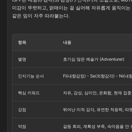
미감이 뚜렷하고, 얽매이는 걸 싫어해 자유롭게 움직이는 유
같은 밈이 자주 따라붙는다.
항목
내용
별명
호기심 많은 예술가 (Adventurer)
인지기능 순서
Fi(내향감정) - Se(외향감각) - Ni(내
핵심 키워드
자유, 감성, 심미안, 온화함, 현재 집중
강점
뛰어난 미적 감각, 유연한 적응력, 따
약점
갈등 회피, 계획성 부족, 속마음을 안