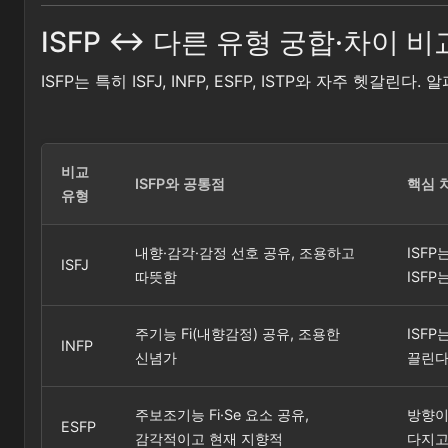
ISFP ↔ 다른 유형 궁합·차이 비
ISFP는 특히 ISFJ, INFP, ESFP, ISTP와 자주 헷
비교
ISFP와 공통점
핵심 
유형
내향·감각·감정 선호 공유, 조용하고
ISF
ISFJ
따뜻함
ISFP
주기능 Fi(내향감정) 공유, 조용한
ISF
INFP
신념가
끌린다.
주보조기능 Fi·Se 요소 공유,
방향이
ESFP
감각적이고 현재 지향적
다지고