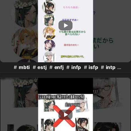
#
mbti
#
estj
#
enfj
#
infp
#
isfp
#
intp
#
istj
#mbtipersonalitytypes