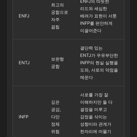
ENFJ의 따뜻한
최고의
리드와 세심한
궁합으로
ENFJ
배려가 표현이 서툰
자주
INFP를 편안하게
꼽힘
이끌어준다
결단력 있는
ENTJ가 우유부단한
보완형
ENTJ
INFP의 현실 실행을
궁합
도와, 서로의 약점을
메운다
서로를 가장 잘
깊은
이해하지만 둘 다
공감,
결정을 미루고
INFP
다만
감정을 삭이는
정체
성향이라 관계가
위험
한자리에 머물기