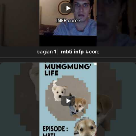
bagian 1|
mbti infp
#core