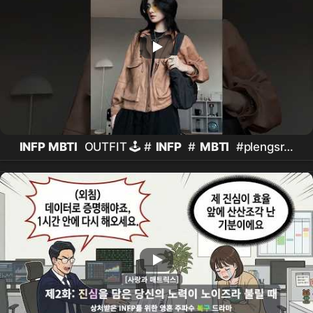
INFP MBTI
OUTFIT 🕹️ #
INFP
#
MBTI
#plengsrpc
#plengsiripukcha #OOTD