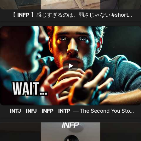
【
INFP
】感じすぎるのは、弱さじゃない #shorts
#
infp
#心理学 #メンタルケア #脳科学 #
mbti
#自
己理解
INTJ
INFJ
INFP
INTP
— The Second You Stop
Explaining