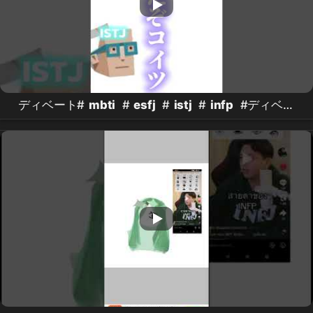
ディベート#
mbti
#
esfj
#
istj
#
infp
#ディベー
ト #討論 #ずっと一緒#愛棒