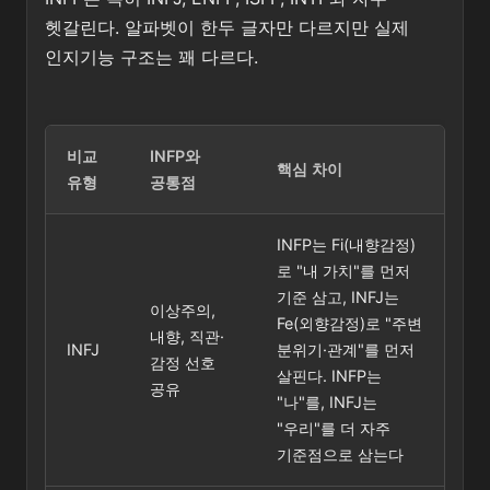
헷갈린다. 알파벳이 한두 글자만 다르지만 실제
인지기능 구조는 꽤 다르다.
비교
INFP와
핵심 차이
유형
공통점
INFP는 Fi(내향감정)
로 "내 가치"를 먼저
기준 삼고, INFJ는
이상주의,
Fe(외향감정)로 "주변
내향, 직관·
INFJ
분위기·관계"를 먼저
감정 선호
살핀다. INFP는
공유
"나"를, INFJ는
"우리"를 더 자주
기준점으로 삼는다