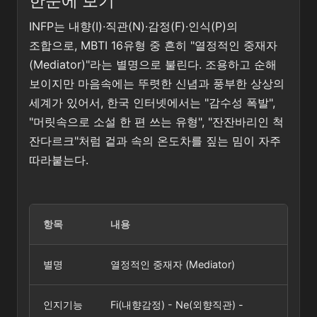
한눈에 보기
INFP는 내향(I)·직관(N)·감정(F)·인식(P)의
조합으로, MBTI 16유형 중 흔히 "열정적인 중재자
(Mediator)"라는 별명으로 불린다. 조용하고 순해
보이지만 마음속에는 뚜렷한 신념과 풍부한 상상의
세계가 있어서, 한국 인터넷에서는 "감수성 폭발",
"머릿속으로 소설 한 편 쓰는 유형", "잔잔바리인 척
잔다르크"처럼 겉과 속의 온도차를 짚는 밈이 자주
따라붙는다.
항목
내용
별명
열정적인 중재자 (Mediator)
인지기능
Fi(내향감정) - Ne(외향직관) -