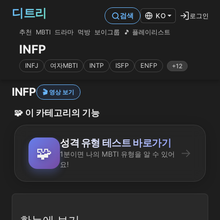
디트리
로그인
검색
KO
추천
MBTI
드라마
먹방
보이그룹
🎵 플레이리스트
INFP
INFJ
여자MBTI
INTP
ISFP
ENFP
+12
INFP
🎬 영상 보기
🧩
이 카테고리의 기능
성격 유형 테스트 바로가기
🧩
→
1분이면 나의 MBTI 유형을 알 수 있어
요!