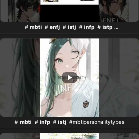
#
mbti
#
enfj
#
istj
#
infp
#
istp
#mbtipersonalitytypes
#
mbti
#
infp
#
istj
#mbtipersonalitytypes