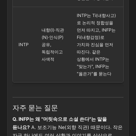
INTP는 Ti(내향사고)
로 논리적 정합성을
내향(I)·직관
먼저 따지고, INFP는
(N)·인식(P)
Fi(내향감정)로
INTP
공유,
가치와 진심을 먼저
독립적이고
따진다. 같은
사색적
상황에서 INTP는
"맞는가", INFP는
"옳은가"를 묻는다
자주 묻는 질문
Q. INFP는 왜 "머릿속으로 소설 쓴다"는 말을
듣나요?
A. 보조기능 Ne(외향 직관) 때문이다. 작은
자극 하나에도 여러 상황과 이야기를 상상으로