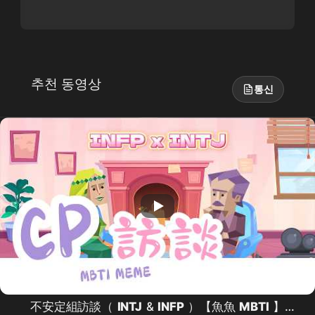
추천 동영상
통신
不安定組訪談（
INTJ
&
INFP
）【魚魚
MBTI
】