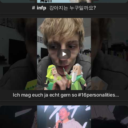
#
infp
강아지는 누구일까요?
Ich mag euch ja echt gern so #16personalities
#
mbti
#
infp
#
infj
#deutsch