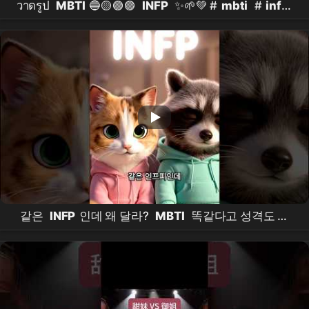
วาดรูป
MBTI
🔵🟡🟢🟣
INFP
✨🌱💚 #
mbti
#
infp
ขอมาได้เลยนะคะ🙏✨✨💖
같은
INFP
인데 왜 달라?
MBTI
똑같다고 성격도 다
똑같을 줄 알았지? 🙅‍♀️