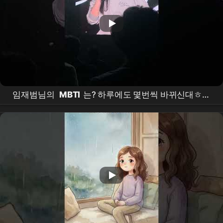
임재범님의
MBTI
는? 하루에도 몇번씩 바뀌신대ㅎㅎ
팬으로서
INFP
INFJ
생각했었답니다ㅎㅎ(제가
INFP
라ㅎㅎ 최애곡은 '너를위해'입니다