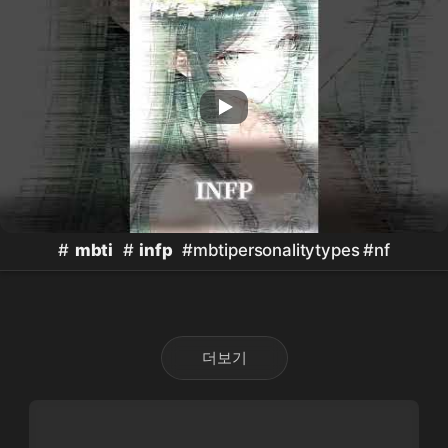
#
mbti
#
infp
#mbtipersonalitytypes #nf
더보기