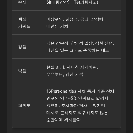
순서
Si(내향감각) - Te(외향사고)
핵심
이상주의, 진정성, 공감, 상상력,
키워드
내면의 가치
깊은 감수성, 창의적 발상, 강한 신념,
강점
타인을 있는 그대로 존중하는 태도
현실 회피, 지나친 자기비판,
약점
우유부단, 감정 기복
16Personalities 자체 통계 기준 전체
인구의 약 4~5% 안팎으로 알려져
희귀도
있으며, 조사마다 편차는 있지만
대체로 흔하지도 희귀하지도 않은
중간대에 위치한다