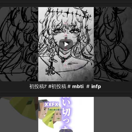
#
mbti
#
intj
#
infp
#不安定組 #親密關係
初投稿ꐕ #初投稿 #
mbti
#
infp