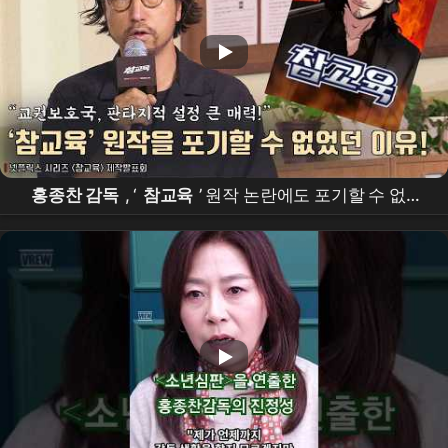
홍종찬 감독
, ‘
참교육
’ 원작 논란에도 포기할 수 없었
던 이유! |
넷플릭스
[
참교육
] 제작발표회 #
김무열