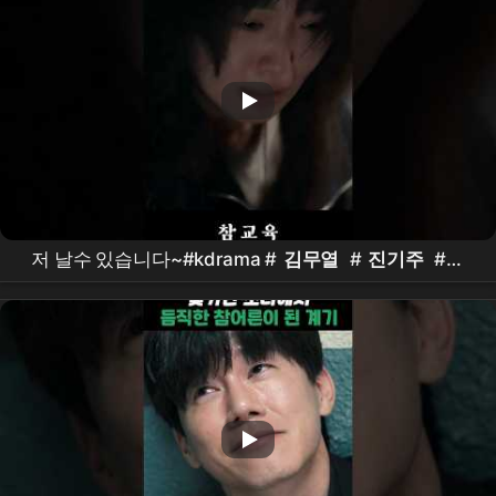
저 날수 있습니다~#kdrama #
김무열
#
진기주
#표
지훈 #
이성민
#
참교육
드라마
#
Netflix