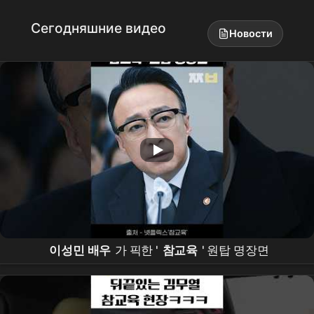
Сегодняшние видео
Новости
이성민 배우
가 픽한 '
참교육
' 원탑 명장면