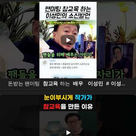
있는 건 다 있는데??? #the
east palace
#
netflix
돈받는 팬미팅
참교육
하는
배우
이성민
#
이성민
#
참교육