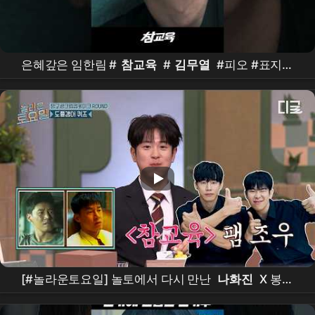
은혜갚은 임한림 #
참교육
#
김무열
#피오 #표지훈
#
진기주
#웹
드라마
#kdrama #teachyoualesson
#kimmuyeol
[#놀라운토요일] 놀토에서 다시 만난
나화진
X 봉근
대⁉️
김무열
참교육
전과 후로 나뉘는 도플갱어 퀴즈
-
배우
편👀