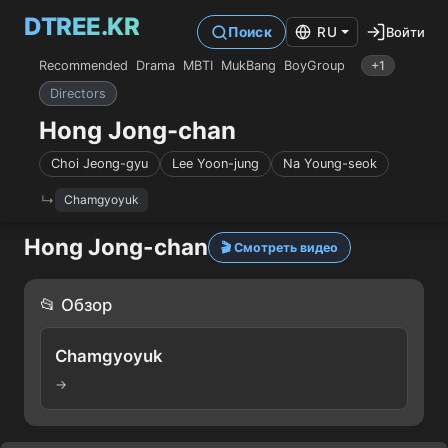
DTREE.KR
Войти
Поиск
RU
Recommended
Drama
MBTI
MukBang
BoyGroup
+1
Directors
Hong Jong-chan
Choi Jeong-gyu
Lee Yoon-jung
Na Young-seok
Chamgyoyuk
Hong Jong-chan
🎬 Смотреть видео
📂 Обзор
Chamgyoyuk
→