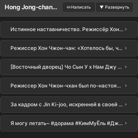
Hong Jong-chan Доска объявлений
✏️
Написать
▼
Развернуть
›
Истинное наставничество. Режиссёр Хон Джон-чхан: «Ким Му-ёль заставил сиять даже новичков своим терпением и вниманием»… Секрет №1 в мире за 3 дня
›
Режиссер Хон Чжон-чан: «Хотелось бы, чтобы Бюро по защите прав учителей существовало в реальности» | Netflix [Чхамгёюк] Презентация производства | Teach You a Lesson | Netflix
›
[Восточный дворец] Чо Сын У x Нам Джу Хёк порвали.. Мурашки по коже деталиㄷㄷ Новый релиз Netflix [Восточный дворец] подробный анализ тизера! В этом есть все самое интересное, не так ли??? #the east palace #netflix
›
Режиссер Хон Чжон-чхан был по-настоящему предан «Ювенальной юстиции»! Причина, по которой учитель Юн Ён-гён участвовала как тренер по актерскому мастерству #소년심판 #홍종찬감독 #소년심판연기지도 #소년심판비하인드스토리
›
За кадром с Jin Ki-joo, искренней в своей игре как 'Im Ha-rim' #НастоящийУрок
›
Я могу летать~ #дорама #КимМуЁль #ДжинКиДжу #ПёДжиХун #ЛиСонМин #ДрамаОбИстинномОбразовании #Netflix