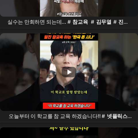
실수는 만회하면 되는데... #
참교육
#
김무열
#
진기
주
#koreandrama #kdrama
오늘부터 이 학교를 참 교육 하겠습니다!! #
넷플릭스
#
참교육
#
김무열
#shorts