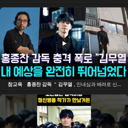
교육 논하는 장 열리길 #연예 #뉴스쇼츠 #핵심이슈 #오
늘뉴스 #
홍종찬
참교육
홍종찬 감독
"
김무열
, 인내심과 배려로 신인
까지 빛나게 했다"…공개 3일 만에 글로벌 1위 비결