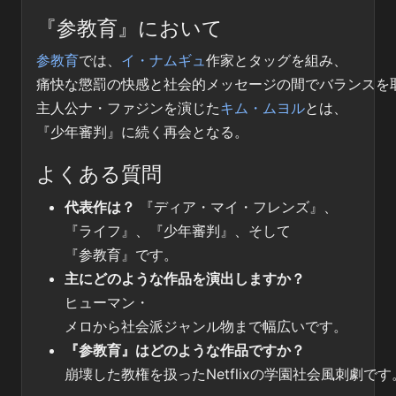
『参教育』において
参教育
では、
イ・ナムギュ
作家とタッグを組み、
痛快な懲罰の快感と社会的メッセージの間でバランスを
主人公ナ・ファジンを演じた
キム・ムヨル
とは、
『少年審判』に続く再会となる。
よくある質問
代表作は？
『ディア・マイ・フレンズ』、
『ライフ』、『少年審判』、そして
『参教育』です。
主にどのような作品を演出しますか？
ヒューマン・
メロから社会派ジャンル物まで幅広いです。
『参教育』はどのような作品ですか？
崩壊した教権を扱ったNetflixの学園社会風刺劇です