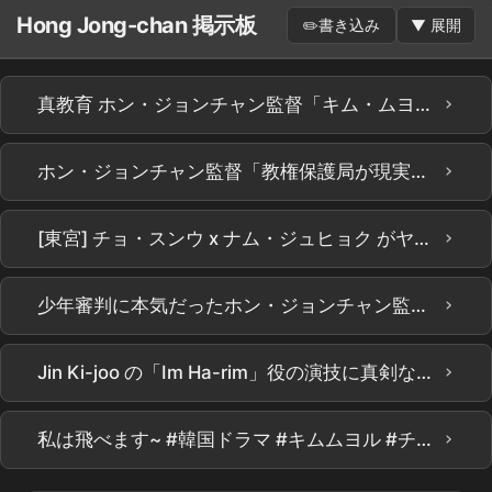
Hong Jong-chan 掲示板
✏️
書き込み
▼
展開
›
真教育 ホン・ジョンチャン監督「キム・ムヨル、忍耐と配慮で新人まで輝かせた」…公開3日で世界1位の秘訣
›
ホン・ジョンチャン監督「教権保護局が現実にあればいいのに」 | Netflix [真教育] 制作発表会 | Teach You a Lesson | Netflix
›
[東宮] チョ・スンウ x ナム・ジュヒョク がヤバい.. 鳥肌が立つディテールㄷㄷ Netflix新作 [東宮] ティザー精密分析！これは面白いものが全部詰まってる??? #the east palace #netflix
›
少年審判に本気だったホン・ジョンチャン監督！ユン・ヨンギョン先生が演技指導として参加した理由 #소년심판 #홍종찬감독 #소년심판연기지도 #소년심판비하인드스토리
›
Jin Ki-joo の「Im Ha-rim」役の演技に真剣な舞台裏 #ガチ教育
›
私は飛べます~ #韓国ドラマ #キムムヨル #チンギジュ #ピョジフン #イソンミン #真の教育ドラマ #Netflix