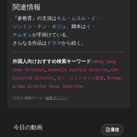
関連情報
『参教育』の主演は
キム・ムヨル
・
イ・
ソンミン
・
チン・ギジュ
、脚本は
イ・
ナムギュ
が手掛けている。
さらなる作品は
ドラマ
から続く。
外国人向けおすすめ検索キーワード
:
Hong Jong-
,
,
chan director
Juvenile Justice director
Get
,
,
Schooled director
ホン・ジョンチャン監督
Korean
drama director Hong Jong-chan
디트리 編集チーム
·
編集ポリシー
今日の動画
通信