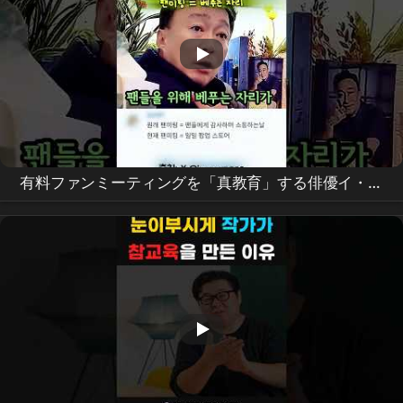
有料ファンミーティングを「真教育」する俳優イ・ソ
ンミン #
이성민
#
참교육