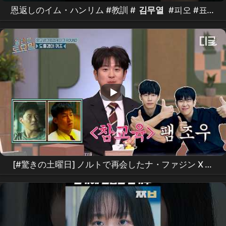
恩返しのイム・ハンリム #教訓 #
김무열
#피오 #표지
훈 #
진기주
#ウェブドラマ #kdrama
#teachyoualesson #kimmuyeol
[#驚きの土曜日] ノルトで再会したナ・ファジン X ポ
ン・グンデ⁉️ キム・ムヨル“真の教育”前後で分かれる
ドッペルゲンガー・クイズ - 俳優編👀