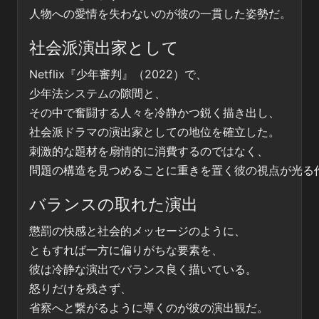
人物への愛情を失わないのが彼の一貫した姿勢だ。
社会派演出家として
Netflix『少年審判』（2022）で、
少年法システムの隙間と、
その中で奮闘する人々を冷静かつ鋭く描き出し、
社会派ドラマの演出家としての地位を確立した。
刺激的な題材を扇情的に消費するのではなく、
問題の構造を見つめることに重きを置く彼の視点が光る
バランスの取れた演出
懲罰の快感と社会的メッセージのように、
ともすれば一方に偏りがちな要素を、
彼は冷静な演出でバランス良く描いている。
怒りだけを残さず、
省察へと繋がるように導くのが彼の演出観だ。