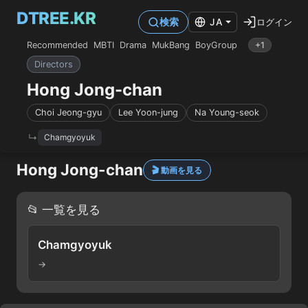
DTREE.KR
ログイン
検索
JA
Recommended
MBTI
Drama
MukBang
BoyGroup
+1
Directors
Hong Jong-chan
Choi Jeong-gyu
Lee Yoon-jung
Na Young-seok
Chamgyoyuk
Hong Jong-chan
🎬 動画を見る
📂 一覧を見る
Chamgyoyuk
→