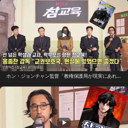
ホン・ジョンチャン監督「教権保護局が現実にあれば
いいのに」 |
Netflix
[真教育] 制作発表会 | Teach
You a Lesson |
Netflix