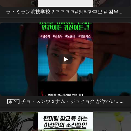
ラ・ミラン演技学校？ㅋㅋㅋㅋ#정직한후보 #
김무열
#비하인드 #
참교육
[東宮] チョ・スンウ x ナム・ジュヒョク がヤバい.. 鳥
肌が立つディテールㄷㄷ
Netflix
新作 [東宮] ティザ
ー精密分析！これは面白いものが全部詰まってる???
#the
east palace
#
netflix