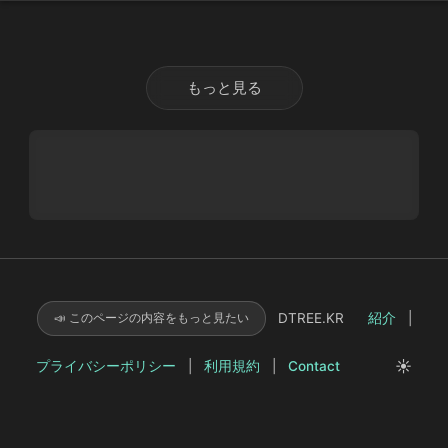
ン・ヨンギョン先生が演技指導として参加した理由 #
소년심판 #
홍종찬
감독
#소년심판연기지도 #소년심
판비하인드스토리
もっと見る
DTREE.KR
紹介
|
📣 このページの内容をもっと見たい
☀️
プライバシーポリシー
|
利用規約
|
Contact