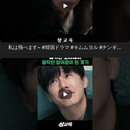
私は飛べます~ #韓国ドラマ #キムムヨル #チンギジ
ュ #ピョジフン #イソンミン #真の教育ドラマ
#
Netflix