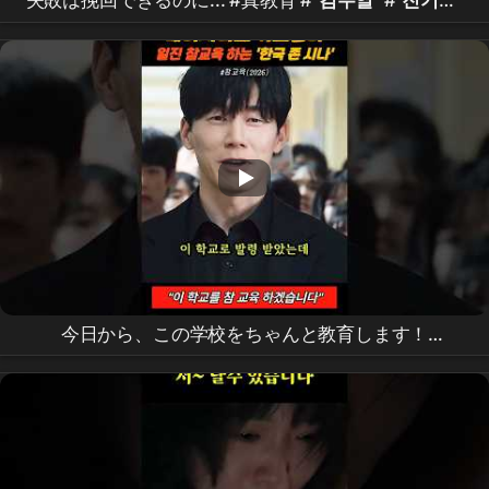
失敗は挽回できるのに... #真教育 #
김무열
#
진기주
#koreandrama #kdrama
今日から、この学校をちゃんと教育します！
#
Netflix
#
ChamGyoyuk
#キムムヨル #shorts