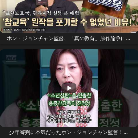
ホン・ジョンチャン監督、「真の教育」原作論争にも
諦められなかった理由！ |
Netflix
[真の教育] 制作発
表会 #キム・ムヨル
少年審判に本気だったホン・ジョンチャン監督！ユ