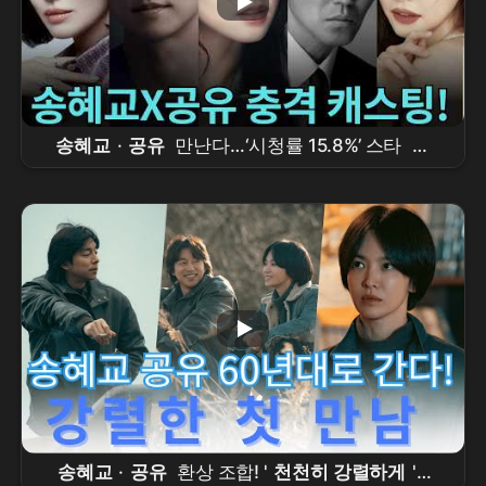
송혜교
·
공유
만난다…‘시청률 15.8%’ 스타
작
가
와 재회한 ‘700억 대작’
송혜교
·
공유
환상 조합! '
천천히 강렬하게
'로