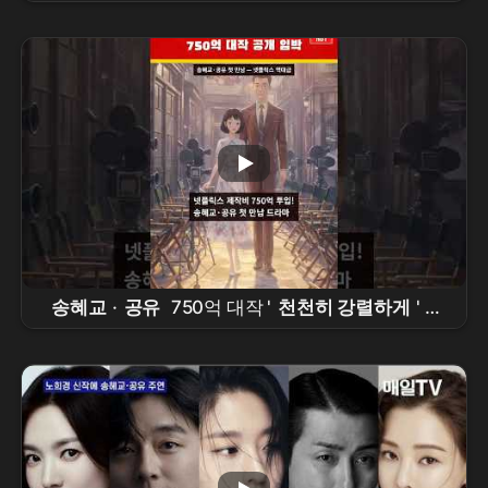
Ranked! (2026 Ultimate Guide) 🎬#
gongyoo
#shorts #kdrama #fyp
송혜교
·
공유
750억 대작 '
천천히 강렬하게
' 촬
영 완료