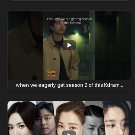
Gong Yoo
, Kim Su-an, Don Lee & Full
Ensemble 10 Years Later
when we eagerly get season 2 of this Kdrama
#korean #koreanshows #
gongyoo
#bts
#ytviral #
thriller