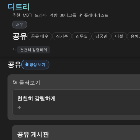
디트리
추천
MBTI
드라마
먹방
보이그룹
🎵 플레이리스트
배우
공유
공유 배우
진기주
김무열
남궁민
이설
송혜
천천히 강렬하게
공유
🎬 영상 보기
📂 둘러보기
천천히 강렬하게
→
공유 게시판