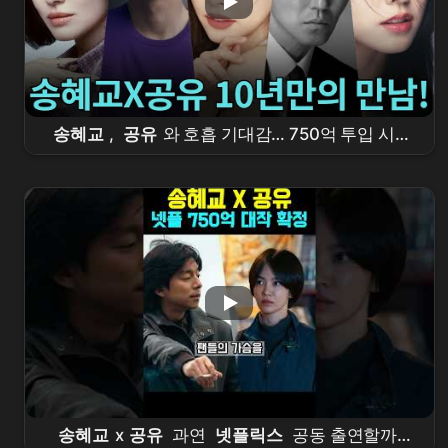
송혜교
,
공유
와 호흡 기대감… 750억 투입 시대
극 '
천천히 강렬하게
' 2026년 전세계 공개
송혜교
x
공유
과연
넷플릭스
공동 출연할까?