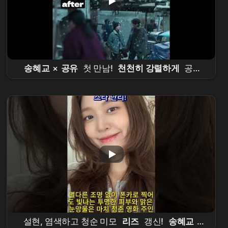
송혜교
×
공유
첫 만남!
천천히 강렬하게
공식
예고편 4K AI 업스케일 | 화질 미쳤다 복고 분위기
폭발
설현, 염색하고 청순 미모
리즈
갱신!
송혜교
·