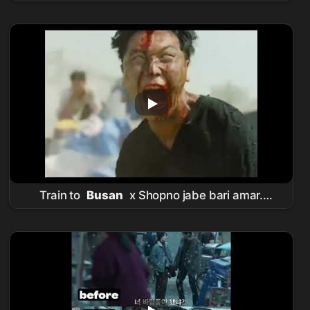
공유
#
gongyoo
#thetrunk #kdrama
#koreanactor
Train to
Busan
x Shopno jabe bari amar.
Gong Yoo
Funny Edit.