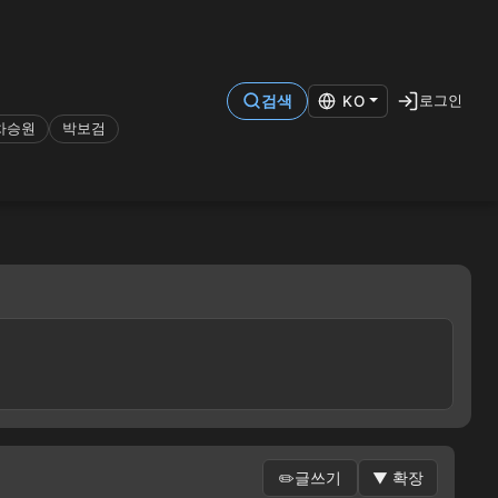
로그인
검색
KO
차승원
박보검
✏️
글쓰기
▼
확장