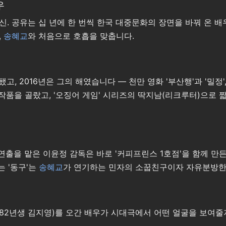
우
 김신. 공유는 십 년에 한 번씩 한국 대중문화의 장면을 바꿔 온 
,
송혜교
와 처음으로 호흡을 맞춥니다.
, 2016년은 그의 해였습니다 — 천만 영화 '부산행'과 '밀정',
를 내는 작품을 골랐고, '오징어 게임' 시리즈의 딱지남(리크루터)으
출을 맡은 이윤정 감독은 바로 '커피프린스 1호점'을 함께 만든 
 '동구'는
송혜교
가 연기하는 민자의 소꿉친구이자 자유분방한
82년생 김지영)를 오간 배우가 시대극에서 어떤 얼굴을 보여줄지