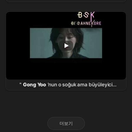
60~80년대 연예계 야만의 시대 속으로…
넷플릭
스 대작
공개
"
Gong Yoo
’nun o soğuk ama büyüleyici
karizması geri döndü!
더보기