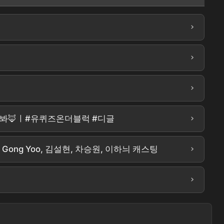
›
›
›
›
랄까봐🦊ㅣ#유퀴즈온더블럭 #디글
›
Gong Yoo, 김설현, 차승원, 이하늬 캐스팅
›