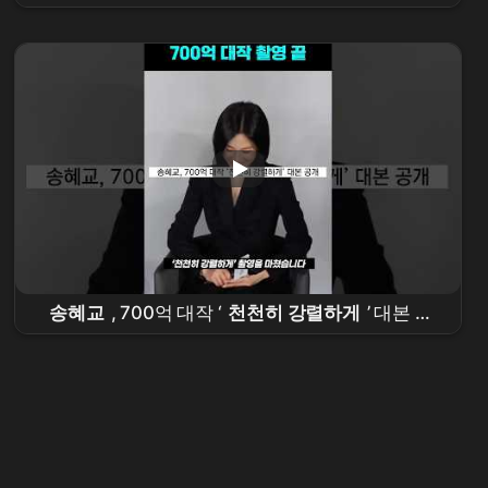
공유
와 함께하는 대작 '
천천히 강렬하게
' 캐스
팅 확정 소식까지 #럭셔리패션#꾸안꾸룩 #와이드
데님 #워너비스타일 #로에베퍼즐백#안구정화
송혜교
, 700억 대작 ‘
천천히 강렬하게
’ 대본 공
개