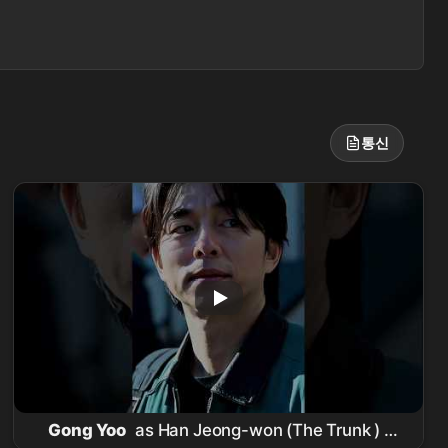
통신
Gong Yoo
as Han Jeong-won (The Trunk ) #