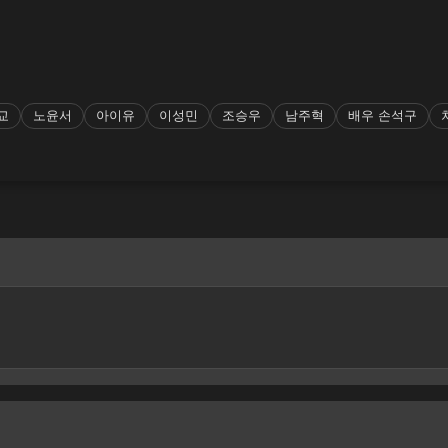
교
노윤서
아이유
이성민
조승우
남주혁
배우 손석구