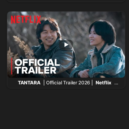
#
송혜교
#
공유
#연예인 #
넷플릭스
#
드라마
TANTARA
| Official Trailer 2026 |
Netflix
|
Song Hye-Kyo
,
Gong Yoo