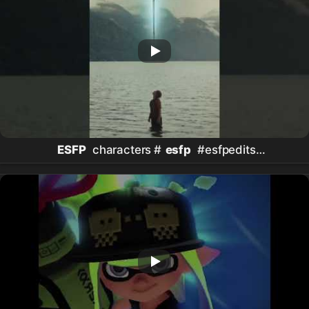
ESFP
characters #
esfp
#esfpedits
#esfppersonalitytype #mbtiesfp #mbtiedits
#esfpcharacters #
mbti