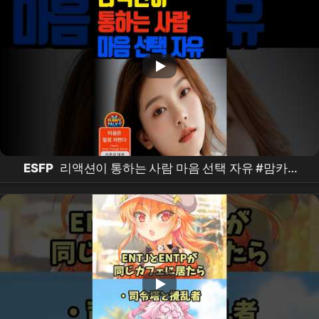
ESFP
리액션이 통하는 사람 마음 선택 자유 #맘카페
24 #부부 #이슈 #연애하는법 #연애 #외로울때 #자존
감 #자존감회복 #결혼 #
mbti
유형별 #
esfp
#맘카
페 #자기개발