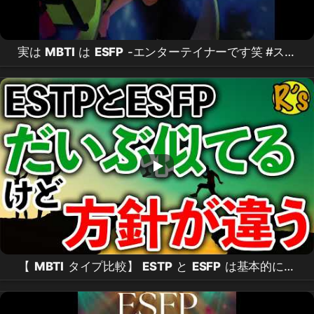
実は
MBTI
は
ESFP
-エンターテイナーです笑 #スプ
ラトゥーン3 #スプラ3 #カーボンローラー
#splatoon3 #カーボンローラーデコ #スプラトゥーン
#edit
【
MBTI
タイプ比較】
ESTP
と
ESFP
は基本的にす
ごく似ている性格なんだけど、だからこそ違いが目立
つこともある！