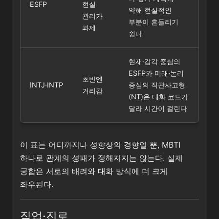
ESFP
현실
약해 현실적인
관리가
부분이 흔들리기
과제
쉽다
현재·감각 중심의
ESFP와 미래·논리
초반엔
INTJ·INTP
중심의 직관사고형
거리감
(NT)은 대화 코드가
달라 시간이 걸린다
이 표는 어디까지나 성향상의 경향일 뿐, MBTI
하나로 관계의 성패가 정해지지는 않는다. 실제
궁합은 서로의 배려와 대화 방식에 더 크게
좌우된다.
직업·진로