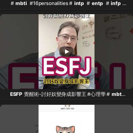
#
mbti
#16personalities #
intp
#
entp
#
infp
#
estj
#
esfp
#
enfp
ESFP
覺醒術-討好奴變身成影響王 #心理學 #
mbti
#探索自我 #自我成長 #討好型人格