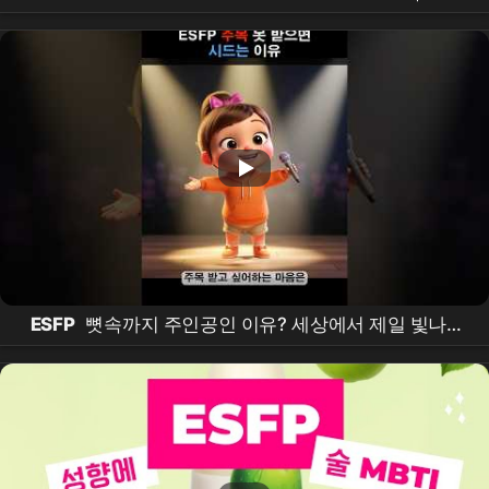
오북
ESFP
뼛속까지 주인공인 이유? 세상에서 제일 빛나는
본능