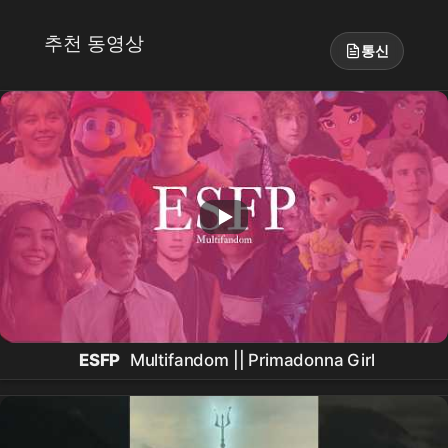
추천 동영상
통신
ESFP
Multifandom || Primadonna Girl