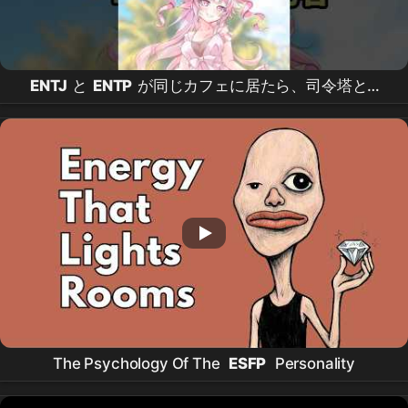
ENTJ
と
ENTP
が同じカフェに居たら、司令塔と攪
乱者の遭遇 #
entj
#
entp
#不愛想なカフェ店員に
恋する話 #
intp
#
infj
#
esfp
#
enfp
#
mbti
The Psychology Of The
ESFP
Personality