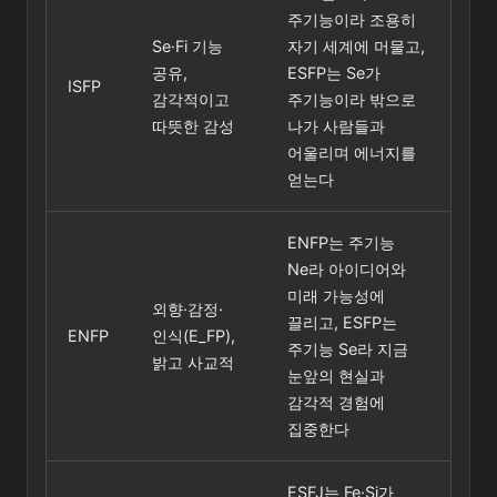
주기능이라 조용히
Se·Fi 기능
자기 세계에 머물고,
공유,
ESFP는 Se가
ISFP
감각적이고
주기능이라 밖으로
따뜻한 감성
나가 사람들과
어울리며 에너지를
얻는다
ENFP는 주기능
Ne라 아이디어와
미래 가능성에
외향·감정·
끌리고, ESFP는
ENFP
인식(E_FP),
주기능 Se라 지금
밝고 사교적
눈앞의 현실과
감각적 경험에
집중한다
ESFJ는 Fe·Si가