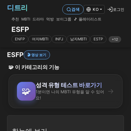
디트리
로그인
검색
KO
추천
MBTI
드라마
먹방
보이그룹
🎵 플레이리스트
ESFP
ENFP
여자MBTI
INFJ
남자MBTI
ESTP
+12
ESFP
🎬 영상 보기
🧩
이 카테고리의 기능
성격 유형 테스트 바로가기
🧩
→
1분이면 나의 MBTI 유형을 알 수 있어
요!