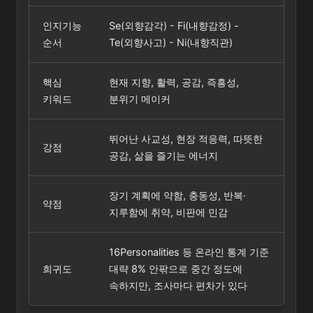
인지기능
Se(외향감각) - Fi(내향감정) -
순서
Te(외향사고) - Ni(내향직관)
핵심
현재 지향, 활력, 공감, 즉흥성,
키워드
분위기 메이커
뛰어난 사교성, 현장 적응력, 따뜻한
강점
공감, 삶을 즐기는 에너지
장기 계획에 약함, 충동성, 반복·
약점
지루함에 취약, 비판에 민감
16Personalities 등 온라인 통계 기준
희귀도
대략 8% 안팎으로 중간 정도에
속하지만, 조사마다 편차가 있다