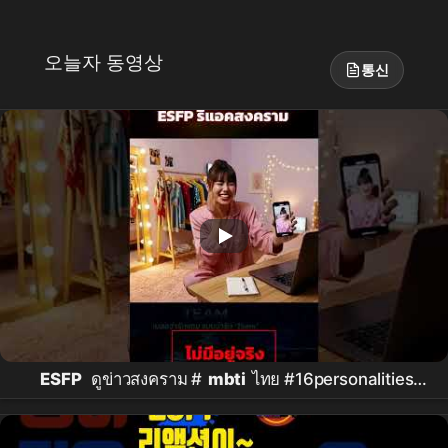
오늘자 동영상
통신
ESFP
ดูข่าวสงคราม #
mbti
ไทย #16personalities
#
esfp
#seniorfreedom #
mbti
ไทย #ww3 #iran
#northkorea