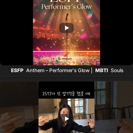
ESFP
Anthem – Performer's Glow |
MBTI
Souls