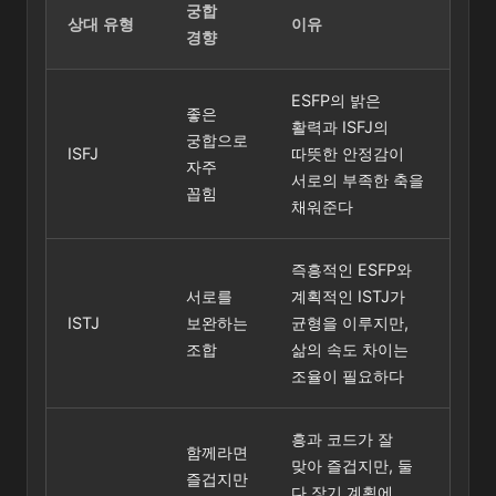
궁합
상대 유형
이유
경향
ESFP의 밝은
좋은
활력과 ISFJ의
궁합으로
ISFJ
따뜻한 안정감이
자주
서로의 부족한 축을
꼽힘
채워준다
즉흥적인 ESFP와
서로를
계획적인 ISTJ가
ISTJ
보완하는
균형을 이루지만,
조합
삶의 속도 차이는
조율이 필요하다
흥과 코드가 잘
함께라면
맞아 즐겁지만, 둘
즐겁지만
다 장기 계획에