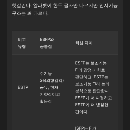
헷갈린다. 알파벳이 한두 글자만 다르지만 인지기능
구조는 꽤 다르다.
비교
ESFP와
핵심 차이
유형
공통점
ESFP는 보조기능
Fi라 감정·가치로
주기능
판단하고, ESTP는
Se(외향감각)
보조기능 Ti라 논리·
ESTP
공유, 현재
분석으로 판단한다.
지향적이고
ESFP가 더 다정하고
활동적
ESTP가 더 냉철한
편이다
ISFP는 Fi가