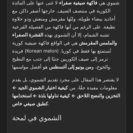
شموي هي
فاكهة صيفية صفراء
لا غنى عنها على المائدة
الكورية في منتصف الصيف. خارجها أصفر داكن مع
أخاديد بيضاء طويلة، ولبّها مقرمش ومنعش وذو حلاوة
نظيفة. على الرغم من أنها فاكهة من الفصيلة القرعية
تشبه الشمام، إلا أن الشموي بهذه
القشرة الصفراء
والملمس المقرمش
هي في الواقع فاكهة صيفية كورية
فريدة (Korean melon) تُستمتع بها فقط في كوريا.
ترمز إلى صيف الكوريين جنبًا إلى جنب مع البطيخ
هو أفضل مواسمها.
والخوخ، و
من يونيو إلى أغسطس
لا يقتصر هذا المقال على مجرد تقديم الشموي، بل يقدم
معلومات مفيدة حقًا، من
كيفية اختيار الشموي الجيد ←
التخزين والنضج اللاحق ← كيفية تناولها بلذة ← استخدامها
.
كطبق صيفي خاص
الشموي في لمحة