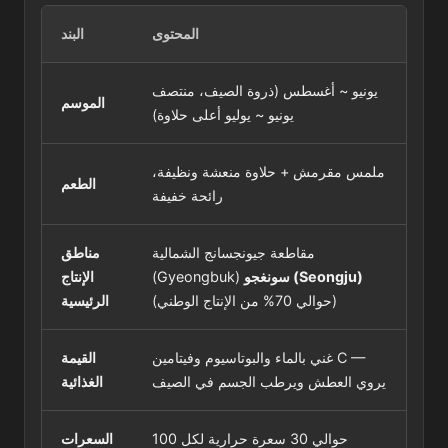
المحتوى
البند
يونيو ~ أغسطس (ذروة الصيف، منتصف
الموسم
يونيو ~ يوليو أعلى حلاوة)
ملمس مقرمش + حلاوة منعشة ونظيفة،
الطعم
رائحة خفيفة
مقاطعة جيونجسانج الشمالية
مناطق
سونغجو (Seongju)
(Gyeongbuk)
الإنتاج
(حوالي 70% من الإنتاج الوطني)
الرئيسية
غني بالماء والبوتاسيوم وفيتامين C —
القيمة
يروي العطش ويرطب الجسم في الصيف
الغذائية
حوالي 30 سعرة حرارية لكل 100
السعرات