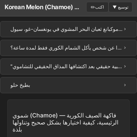
Korean Melon (Chamoe) لوحة النشر
توسيع
▼
اكتب
✏️
›
مطعم جوناثان المفضل مدى الحياة، حيث النكهة الدهنية هي الأفضل 👍 موكبانغ ثعبان البحر المشوي في يونغسان-غو، سيول #어디로튈지몰라 EP.8
›
ماذا عن شخص يأكل الشمام الكوري فقط لمدة ساعة؟ #shorts
›
"إنه مثل البطيخ!" إلغاء 🙅‍♀️ رد فعل أوني أجنبية حقيقي بعد اكتشافها المذاق الحقيقي للتشاموي.
›
بطيخ حلو
شموي (Chamoe) — فاكهة الصيف الكورية
الرئيسية، كيفية اختيارها بشكل صحيح وتناولها
بلذة