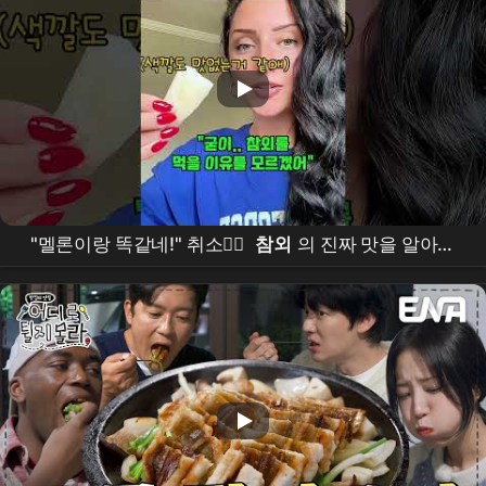
"멜론이랑 똑같네!" 취소🙅‍♀️
참외
의 진짜 맛을 알아버
린 외국언니 찐 반응