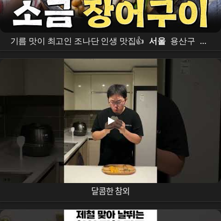
기름 맛이 최고인 조나단 인생 맛집👍
서울
용산구
장
어구이
먹방
#어디로튈지몰라 EP.8
달콤한 참외