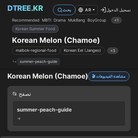
DTREE.KR
تسجيل الدخول
AR
بحث
Recommended
MBTI
Drama
MukBang
BoyGroup
+1
Korean Summer Food
Korean Melon (Chamoe)
malbok-regional-food
Korean Eel (Jangeo)
+3
summer-peach-guide
Korean Melon (Chamoe)
🎬 مشاهدة الفيديوهات
📂 تصفح
summer-peach-guide
→