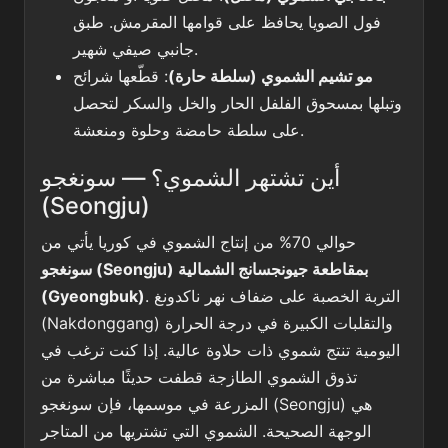
فول الصويا يحافظ على قوامها المقرمش. طبق
جانبي صيفي شهير.
مو تشيم الشموي (سلطة حارة)
: قطّعها شرائح
وتبلها بمسحوق الفلفل الحار والخل والسكر لتحصل
على سلطة حامضة وحلوة ومنعشة.
أين تشتهر الشموي؟ — سونغجو
(Seongju)
حوالي 70% من إنتاج الشموي في كوريا يأتي من
سونغجو (Seongju) بمقاطعة جيونجسانج الشمالية
. التربة الخصبة على ضفاف نهر ناكدونغ
(Gyeongbuk)
(Nakdonggang) والتقلبات الكبيرة في درجة الحرارة
اليومية تنتج شموي ذات حلاوة عالية. إذا كنت ترغب في
تذوق الشموي الطازجة قطفت حديثًا مباشرة من
المزرعة في موسمها، فإن سونغجو (Seongju) هي
الوجهة الصحيحة. الشموي التي تشتريها من المتاجر