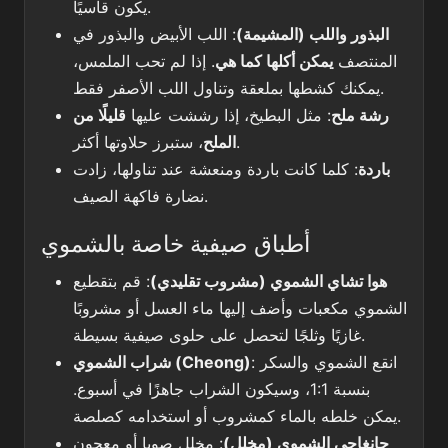
يكون قاسيًا.
البذور واللب (المشيمة)
: اللب الأبيض والبذور في
المنتصف
يمكن أكلها كما هي
. إذا لم تحب الملمس،
يمكنك كشطها بملعقة وتناول اللب الأصفر فقط.
رشة ملح
: مثل البطيخ، إذا رششت عليها
قليلًا من
، ستبرز حلاوتها أكثر.
الملح
باردة
: كلما كانت باردة ومنعشة عند تناولها، زادت
نضارة فاكهة الصيف.
أطباق صيفية خاصة بالشموي
هوا تشاي الشموي (مشروب تقليدي)
: قم بتقطيع
الشموي مكعبات وأضف إليها ماء العسل أو مشروبًا
غازيًا وثلجًا لتحصل على حلوى صيفية بسيطة.
: انقع الشموي والسكر
شراب الشموي (Cheong)
بنسبة 1:1، وسيكون الشراب جاهزًا في أسبوع.
يمكن خلطه بالماء كمشروب أو استخدامه كصلصة.
جانغاجي الشموي (مخلل)
: مخلل صويا أو معجون