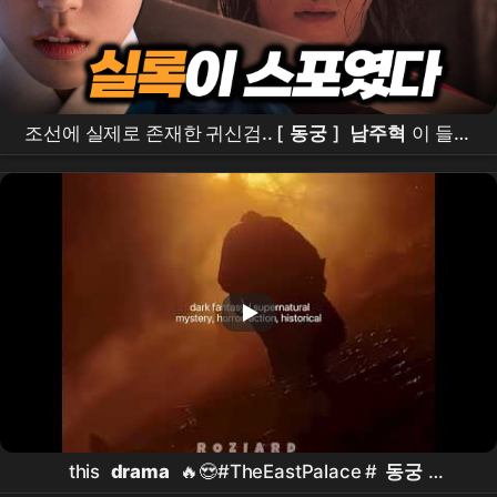
조선에 실제로 존재한 귀신검.. [
동궁
]
남주혁
이 들었
다ㄷㄷ
this
drama
🔥😍#TheEastPalace #
동궁
#NamJooHyuk #
남주혁
#RohYoonSeo #
노윤서