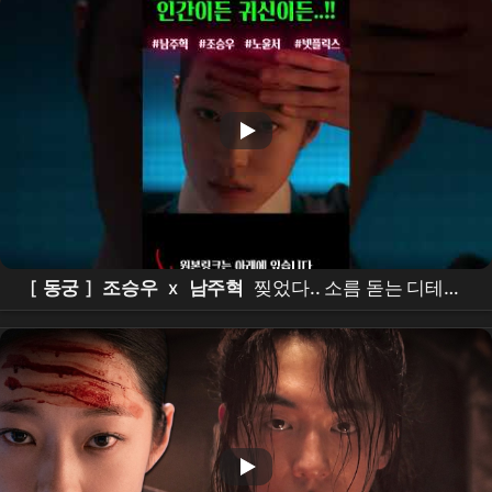
부녀킬러, 킬리들의쇼핑몰시즌2 #7월
드라마
라인업,
#7월방영
드라마
[
동궁
]
조승우
x
남주혁
찢었다.. 소름 돋는 디테일
ㄷㄷ
넷플릭스
신작 [
동궁
] 티저 정밀 분석!이건 재미
있는 건 다 있는데??? #the
east palace
#
netflix