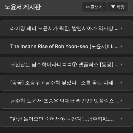
노윤서 게시판
✏️
글쓰기
▼
확장
›
라이징 패피 노윤서가 픽한, 발렌시아가 역사상 가장 거대한 카고 스니커즈 운동화! 신상바로 득템 해가세요 #운동화 #신발 #운동화추천 #운동화사이즈 #신발추천 #shoes
›
The Insane Rise of Roh Yoon-seo (노윤서): Lifestyle, Net Worth & Boyfriend (2026)
›
귀신잡는 남주혁이라니ㄷㄷ😲 넷플릭스 [동궁] 티저 예고편 공개 #남주혁 #노윤서 #조승우 #장영남 #namjoohyuk
›
[동궁] 조승우 x 남주혁 찢었다.. 소름 돋는 디테일ㄷㄷ 넷플릭스 신작 [동궁] 티저 정밀 분석!이건 재미있는 건 다 있는데??? #the east palace #netflix
›
남주혁·노윤서·조승우 역대급 라인업! 넷플릭스 오컬트 사극 '동궁' 내달 17일 공개 #동궁 #넷플릭스 #남주혁 #노윤서 #조승우
›
"한번 들어오면 죽어서야 나간다"…남주혁X노윤서, 조승우가 부른 저주의 궁 '동궁'의 정체는?