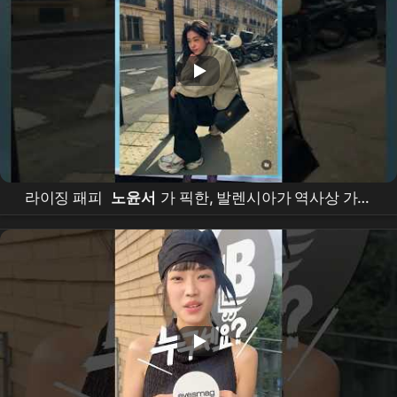
라이징 패피
노윤서
가 픽한, 발렌시아가 역사상 가장
거대한 카고 스니커즈 운동화! 신상바로 득템 해가세요
#운동화 #신발 #운동화
추천
#운동
화사
이즈 #신발
추천
#shoes