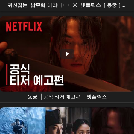
귀신잡는
남주혁
이라니ㄷㄷ😲
넷플릭스
[
동궁
] 티
저 예고편 공개 #
남주혁
#
노윤서
#
조승우
#장
영
남
#namjoohyuk
동궁
| 공식 티저 예고편 |
넷플릭스