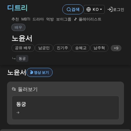
디트리
로그인
검색
KO
추천
MBTI
드라마
먹방
보이그룹
🎵 플레이리스트
배우
노윤서
공유 배우
남궁민
진기주
송혜교
남주혁
+9
동궁
노윤서
🎬 영상 보기
📂 둘러보기
동궁
→