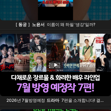
[
동궁
]
노윤서
이름이 왜 하필 '생강'일까?
2026년 7월방영예정
드라마
7편을 소개합니다! 결혼
의완성,
아파트
, 그대에게드림,
동궁
, 오싹한연애, 유