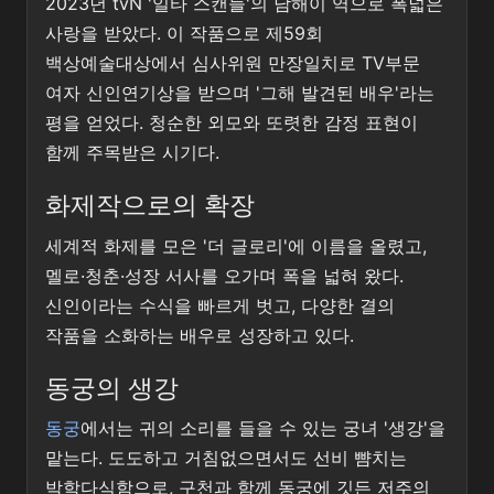
2023년 tvN '일타 스캔들'의 남해이 역으로 폭넓은
사랑을 받았다. 이 작품으로 제59회
백상예술대상에서 심사위원 만장일치로 TV부문
여자 신인연기상을 받으며 '그해 발견된 배우'라는
평을 얻었다. 청순한 외모와 또렷한 감정 표현이
함께 주목받은 시기다.
화제작으로의 확장
세계적 화제를 모은 '더 글로리'에 이름을 올렸고,
멜로·청춘·성장 서사를 오가며 폭을 넓혀 왔다.
신인이라는 수식을 빠르게 벗고, 다양한 결의
작품을 소화하는 배우로 성장하고 있다.
동궁의 생강
동궁
에서는 귀의 소리를 들을 수 있는 궁녀 '생강'을
맡는다. 도도하고 거침없으면서도 선비 뺨치는
박학다식함으로, 구천과 함께 동궁에 깃든 저주의