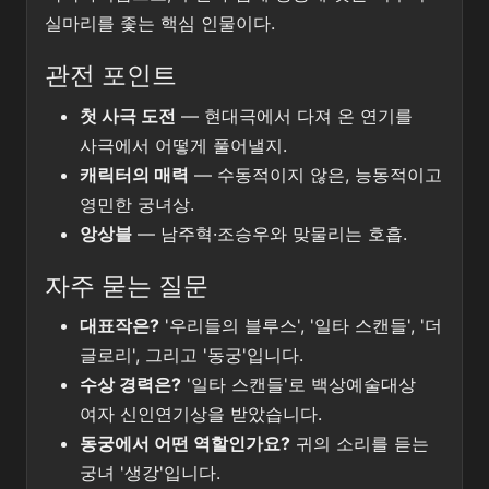
실마리를 좇는 핵심 인물이다.
관전 포인트
첫 사극 도전
— 현대극에서 다져 온 연기를
사극에서 어떻게 풀어낼지.
캐릭터의 매력
— 수동적이지 않은, 능동적이고
영민한 궁녀상.
앙상블
— 남주혁·조승우와 맞물리는 호흡.
자주 묻는 질문
대표작은?
'우리들의 블루스', '일타 스캔들', '더
글로리', 그리고 '동궁'입니다.
수상 경력은?
'일타 스캔들'로 백상예술대상
여자 신인연기상을 받았습니다.
동궁에서 어떤 역할인가요?
귀의 소리를 듣는
궁녀 '생강'입니다.