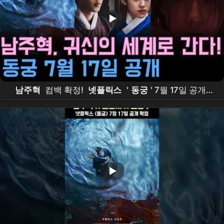
남주혁
컴백 확정!
넷플릭스
'
동궁
' 7월 17일 공개 –
조승우
·
노윤서
와 함께 귀신의 세계로