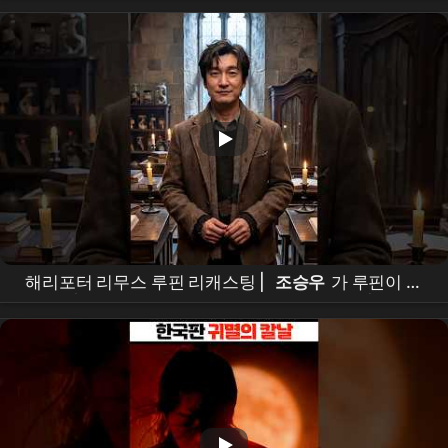
#kdrama #shorts #foryou #fyp
해리포터 리무스 루핀 리캐스팅 |
조승우
가 루핀이 된
다면? | Harry Potter Remus Lupin Recasting |
Cho
Seung-woo