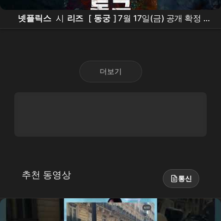
넷플릭스
시
리즈
[
동궁
] 7월 17일(금) 공개 확정 |
남주혁
Nam Joohyuk,
노윤서
, Roh Yoonseo,
조승
우
더보기
추천 동영상
통신