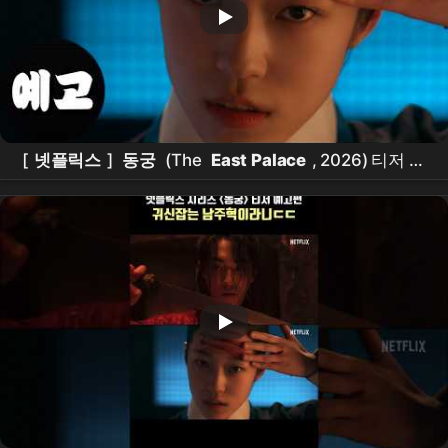
[
넷플릭스
]
동궁
(The
East Palace
, 2026) 티저 예
고편