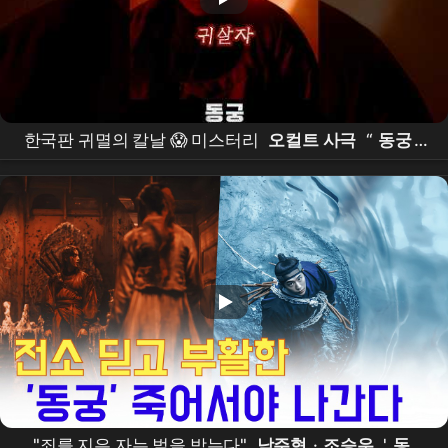
한국판 귀멸의 칼날 😱 미스터리
오컬트 사극
“
동궁
”
떴다!! #
동궁
#theeastpalace #netflixkr #
남주혁
#
노윤서
"죄를 지은 자는 벌을 받는다"
남주혁
·
조승우
'
동