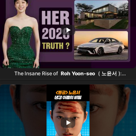
The Insane Rise of
Roh Yoon-seo
(
노윤서
):
Lifestyle, Net Worth & Boyfriend (2026)