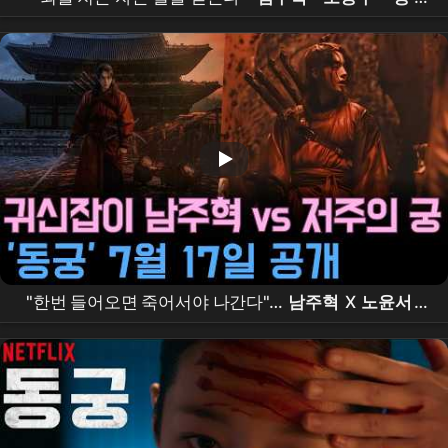
궁
', 전소 위기 이겨내고 7월 17일 공개
"한번 들어오면 죽어서야 나간다"…
남주혁
X
노윤서
,
조승우
가 부른 저주의 궁 '
동궁
'의 정체는?