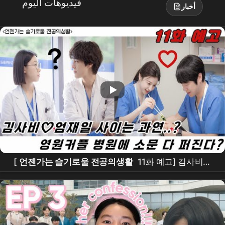
فيديوهات اليوم
أخبار
[
언젠가는 슬기로울 전공의생활
11화 예고] 김사비♥
엄재일..??? ㅣ오이영-구도권 영원커플 이대로도 괜찮
을까? #언젠가는슬기로울전공의생활 #혜필로그