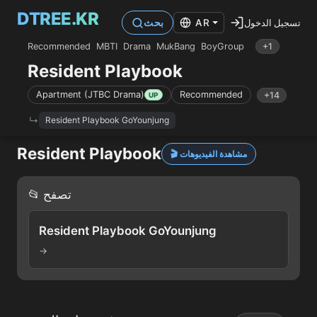
DTREE.KR
تسجيل الدخول
AR
بحث
Recommended
MBTI
Drama
MukBang
BoyGroup
+1
Resident Playbook
Apartment (JTBC Drama)
Recommended
+14
UP
Resident Playbook GoYounjung
Resident Playbook
🎬 مشاهدة الفيديوهات
📂 تصفح
Resident Playbook GoYounjung
→