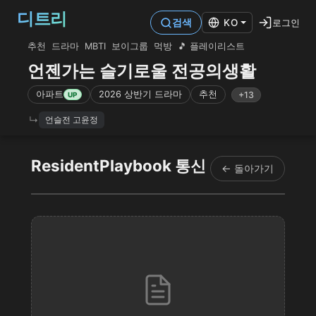
디트리
로그인
검색
KO
추천
드라마
MBTI
보이그룹
먹방
🎵 플레이리스트
언젠가는 슬기로울 전공의생활
아파트
2026 상반기 드라마
추천
+13
UP
언슬전 고윤정
ResidentPlaybook 통신
← 돌아가기