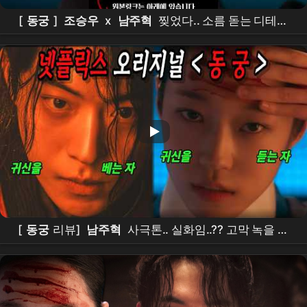
[
동궁
]
조승우
x
남주혁
찢었다.. 소름 돋는 디테일
ㄷㄷ
넷플릭스
신작 [
동궁
] 티저 정밀 분석!이건 재미
있는 건 다 있는데??? #the
east palace
#
netflix
[
동궁
리뷰]
남주혁
사극톤.. 실화임..?? 고막 녹을 것
같음... 소름 돋는 디테일ㄷㄷ
넷플릭스
미쳐따 진짜...
재미있는 건 다 있는데??? #the
east palace