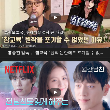
홍종찬 감독
, ‘
참교육
’ 원작 논란에도 포기할 수 없었
던 이유! |
넷플릭스
[
참교육
] 제작발표회 #
김무열