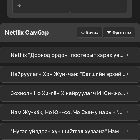
→
Netflix Самбар
✏️
Бичих
▼
Өргөтгөх
›
Netflix "Дорнод ордон" постерыг харах үед олсон хачирхалтай нарийн ширийн зүйлс #TikTokAmbassador #동궁 #theeastpalace #netflixkr #넷플릭с
›
Найруулагч Хон Жун-чан: "Багшийн эрхийн хамгаалах газар бодит байдалд байсан бол сайхан байна" | Netflix [Чамгёюк] Үйлдвэрлэлийн танилцуулга | Teach You a Lesson | Netflix
›
Зохиолч Но Хи-гён X найруулагч И Юн-жон нарын шинэ бүтээл, Netflix цуврал 'Удаан, эрчимтэй' (түр нэр) бүтээгдэх нь батлагдлаа! | Сон Хэ-гё Song Hyekyo, Гон Ю Gong Yoo, Ким Сол-хён Kim Seolhyun, Ча Сын-вон Cha Seungwon, И Ха-ни Lee Hanee нарын кастинг
›
Нам Жү-хёк, Но Юн-со, Чо Сын-у нарын 'Донггүнг' постер танилцуулга, сүнс хардаг чадвартай хүн болон багтай хааны жинхэнэ хэн болох вэ?
›
"Нүгэл үйлдсэн хүн шийтгэл хүлээнэ" Нам Жү-хёк, Чу Сын-ү нарын 'Донггүнг', бүрэн сүйрлийн хямралыг давж 7-р сарын 17-нд нээлтээ хийнэ