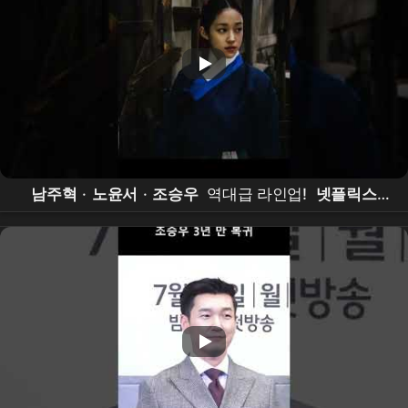
남주혁
·
노윤서
·
조승우
역대급 라인업!
넷플릭스
오컬트 사극
'
동궁
' 내달 17일 공개 #
동궁
#
넷플릭
스
#
남주혁
#
노윤서
#
조승우