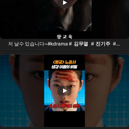
저 날수 있습니다~#kdrama #
김무열
#
진기주
#표
지훈 #
이성민
#
참교육
드라마
#
Netflix