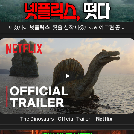
미쳤다..
넷플릭스
찢을 신작 나왔다..🔥 예고편 공개
직후 반응 터져버린 '화제의 중심' 등극ㄷㄷ (+ 2026 1분
기 라인업)
The Dinosaurs | Official Trailer |
Netflix