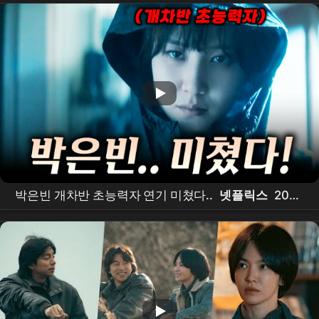
선》
박은빈 개차반 초능력자 연기 미쳤다..
넷플릭스
2026
년 상반기
몰아보기
강추
드라마
만 모아봤습니다🔥