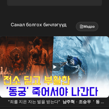
Санал болгох бичлэгүүд
Мэдээ
"죄를 지은 자는 벌을 받는다"
남주혁
·
조승우
'
동
궁
', 전소 위기 이겨내고 7월 17일 공개