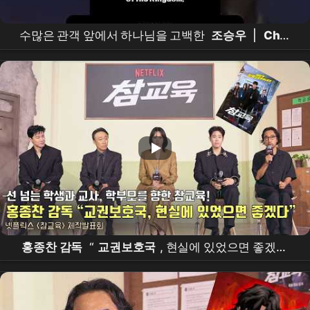
수많은 관객 앞에서 하나님을 고백한
조승우
|
Cho
Seung-woo
Publicly Confesses His Faith [THE
GOD I MET | 내가 믿는 하나님]
홍종찬 감독
“
교권보호국
, 현실에 있었으면 좋겠다”
|
넷플릭스
[
참교육
] 제작발표회 | Teach You a
Lesson |
Netflix