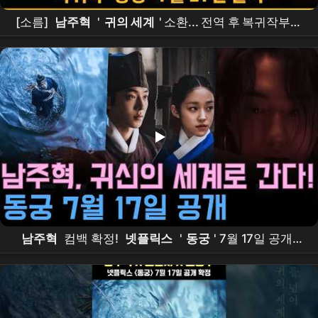
[소름]
남주혁
'
귀의 세계
' 소환... 전역 후 복귀작부터
'역대급
남주혁
컴백 확정!
넷플릭스
'
동궁
' 7월 17일 공개 –
조승우
·
노윤서
와 함께 귀신의 세계로