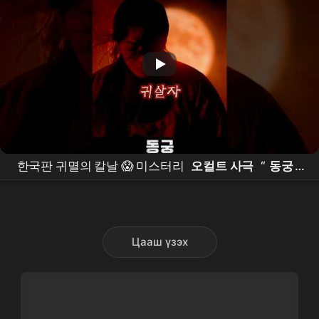
한국판 귀멸의 칼날 😱 미스터리
오컬트 사극
“
동궁
”
떴다!! #
동궁
#theeastpalace #netflixkr #
남주혁
#
노윤서
Цааш үзэх