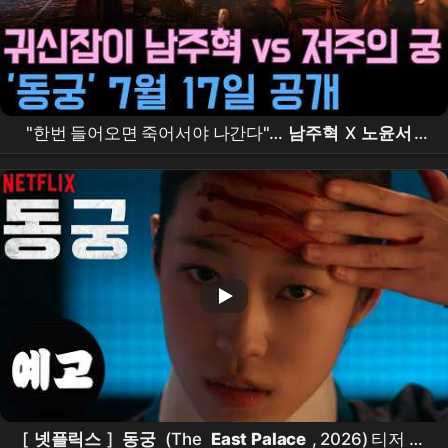
"한번 들어오면 죽어서야 나간다"…
남주혁
X
노윤서
,
조승우
가 부른 저주의 궁 '
동궁
'의 정체는?
[
넷플릭스
]
동궁
(The
East Palace
, 2026) 티저 예