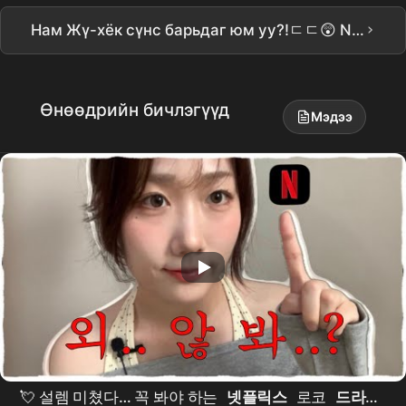
›
Нам Жү-хёк сүнс барьдаг юм уу?!ㄷㄷ😲 Netflix [Донгунг] Тизер трейлер нээлтээ хийлээ #남주혁 #노윤서 #조승우 #장영남 #namjoohyuk
Өнөөдрийн бичлэгүүд
Мэдээ
💘 설렘 미쳤다… 꼭 봐야 하는
넷플릭스
로코
드라마