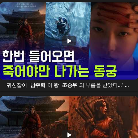
귀신잡이
남주혁
이 왕
조승우
의 부름을 받았다…'
동
궁
' 저주 파헤치는 다크 판타지 사극