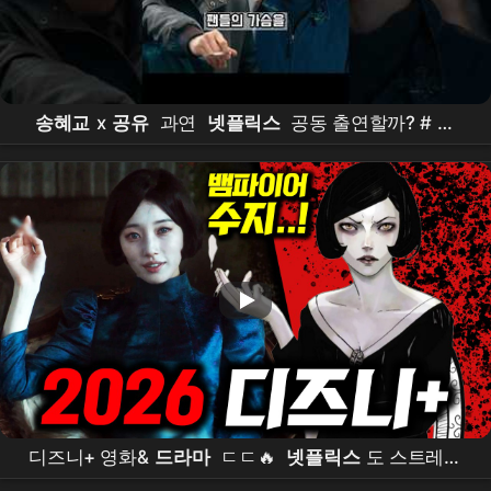
송혜교
x
공유
과연
넷플릭스
공동 출연할까? #
송
혜교
#
공유
#연예인 #
넷플릭스
#
드라마
디즈니+ 영화&
드라마
ㄷㄷ🔥
넷플릭스
도 스트레스
받을거야..디즈니 얘 잘한다 《2026 디즈니+ 라인업 엄