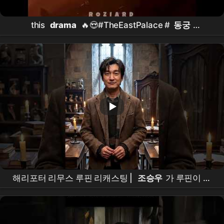
this
drama
🔥😍#TheEastPalace #
동궁
#NamJooHyuk #
남주혁
#RohYoonSeo #
노윤서
#kdrama #shorts #foryou #fyp
해리포터 리무스 루핀 리캐스팅 |
조승우
가 루핀이 된
다면? | Harry Potter Remus Lupin Recasting |
Cho
Seung-woo