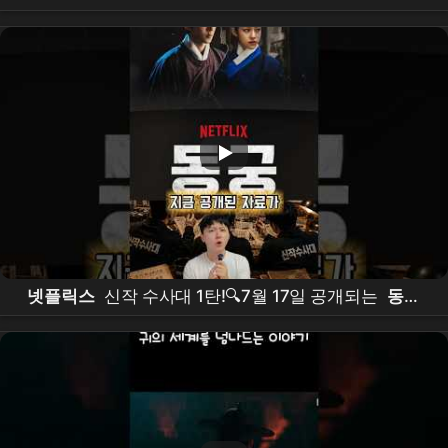
고편
넷플릭스
신작 수사대 1탄!🔍7월 17일 공개되는
동궁
포스터를 보고 수사에 들어갔습니다🕵️‍♂️ #틱톡앰배서더
#
동궁
#theeastpalace #netflixkr #
넷플릭스