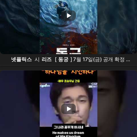
넷플릭스
시
리즈
[
동궁
] 7월 17일(금) 공개 확정 |
남주혁
Nam Joohyuk,
노윤서
, Roh Yoonseo,
조승
우