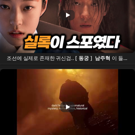
조선에 실제로 존재한 귀신검.. [
동궁
]
남주혁
이 들었
다ㄷㄷ