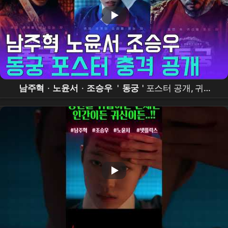
남주혁
·
노윤서
·
조승우
'
동궁
' 포스터 공개, 귀신
보는 능력자와 가면 쓴 왕의 정체는?