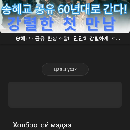
송혜교
·
공유
환상 조합! '
천천히 강렬하게
'로
60~80년대 연예계 야만의 시대 속으로…
넷플릭스 대
작
공개
Цааш үзэх
Холбоотой мэдээ