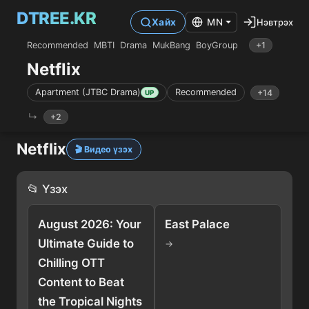
DTREE.KR
Нэвтрэх
Хайх
MN
Recommended
MBTI
Drama
MukBang
BoyGroup
+1
Netflix
Apartment (JTBC Drama)
Recommended
+14
UP
+2
Netflix
🎬 Видео үзэх
📂 Үзэх
August 2026: Your
East Palace
Ultimate Guide to
→
Chilling OTT
Content to Beat
the Tropical Nights