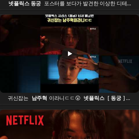
넷플릭스 동궁
포스터를 보다가 발견한 이상한 디테일
들 #틱톡앰배서더 #
동궁
#theeastpalace #netflixkr
#
넷플릭스
귀신잡는
남주혁
이라니ㄷㄷ😲
넷플릭스
[
동궁
] 티
저 예고편 공개 #
남주혁
#
노윤서
#
조승우
#장
영
남
#namjoohyuk