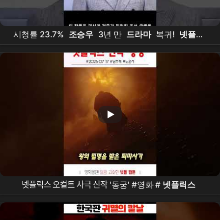
시청률 23.7%
조승우
3년 만
드라마
복귀!
넷플릭
스
'
동궁
' 7월 17일 공개
넷플릭스 오컬트 사극 신작 '동궁' #영화 #
넷플릭스