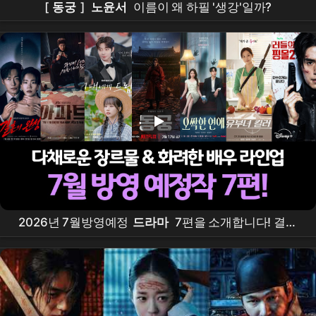
[
동궁
]
노윤서
이름이 왜 하필 '생강'일까?
2026년 7월방영예정
드라마
7편을 소개합니다! 결혼
의완성,
아파트
, 그대에게드림,
동궁
, 오싹한연애, 유
부녀킬러, 킬리들의쇼핑몰시즌2 #7월
드라마
라인업,
#7월방영
드라마