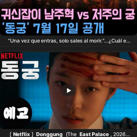
"Una vez que entras, solo sales al morir."...¿Cuál es
la verdadera identidad de '
Donggung
', el palacio
maldito mencionado por
Nam Joo-hyuk
X
Roh
Yoon-seo
y Jo Seung-woo?
[
Netflix
]
Donggung
(The
East Palace
, 2026)