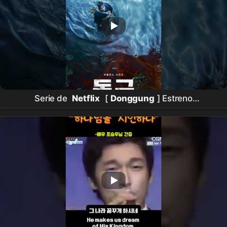
Serie de
Netflix
[
Donggung
] Estreno
Confirmado el 17 de julio (viernes) | Nam Joohyuk,
Roh Yoonseo, Jo Seungwoo