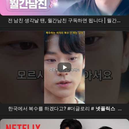
전 남친 생각날 땐, 월간남친 구독하면 됩니다 | 월간남
친 |
넷플릭스
한국에서 복수를 하겠다고? #더글로리 #
넷플릭스
#
드라마