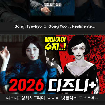
Song Hye-kyo
x
Gong Yoo
: ¿Realmente
coprotagonizarán en
Netflix
? #
송혜교
#
공유
#
연예인 #
넷플릭스
#
드라마
디즈니+ 영화&
드라마
ㄷㄷ🔥
넷플릭스
도 스트레스
받을거야..디즈니 얘 잘한다 《2026 디즈니+ 라인업 엄