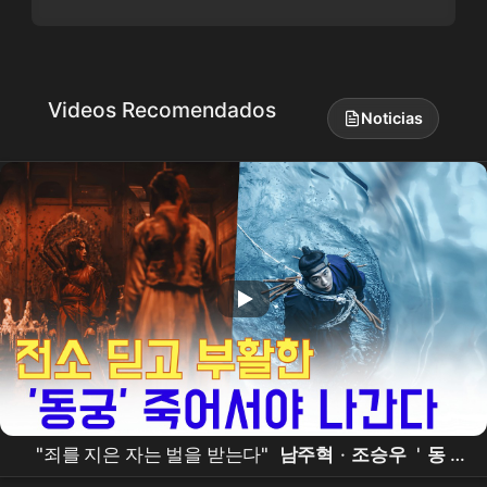
Videos Recomendados
Noticias
"죄를 지은 자는 벌을 받는다"
남주혁
·
조승우
'
동
궁
', 전소 위기 이겨내고 7월 17일 공개