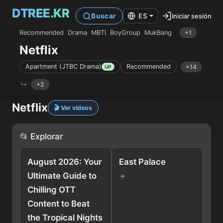
DTREE.KR
Iniciar sesión
Buscar
ES
Recommended
Drama
MBTI
BoyGroup
MukBang
+1
Netflix
Apartment (JTBC Drama)
Recommended
+14
UP
+2
Netflix
🎬 Ver vídeos
📂 Explorar
August 2026: Your
East Palace
Ultimate Guide to
→
Chilling OTT
Content to Beat
the Tropical Nights