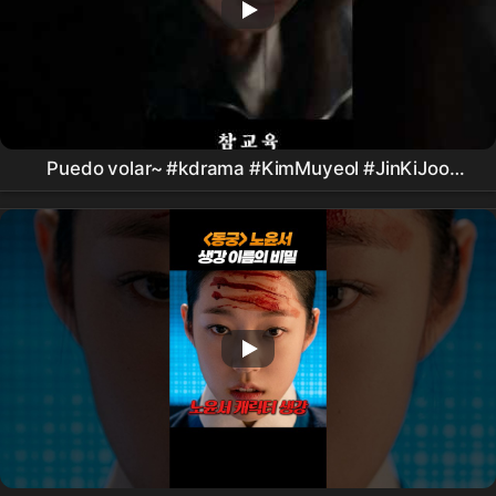
Puedo volar~ #kdrama #KimMuyeol #JinKiJoo
#PyoJiHoon #LeeSungMin
#DramaDeVerdaderaEducacion #
Netflix