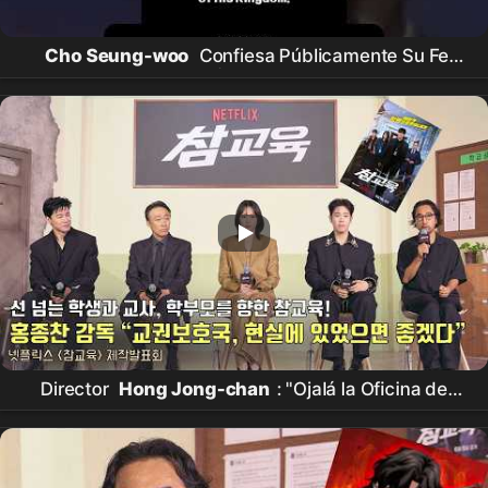
Cho Seung-woo
Confiesa Públicamente Su Fe
[THE GOD I MET | El Dios en el que creo]
Director
Hong Jong-chan
: "Ojalá la Oficina de
Protección de los Derechos del Profesorado
existiera en la realidad" |
Netflix
[
Chamgyoyuk
]
Presentación de Producción | Teach You a Lesson |
Netflix