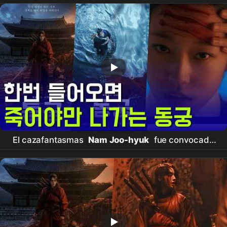
El cazafantasmas
Nam Joo-hyuk
fue convocado
por el Rey
Cho Seung-woo
… Un
drama
histórico
de fantasía oscura que desentraña la maldición de
'
Donggung
'