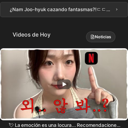
›
¿Nam Joo-hyuk cazando fantasmas?!ㄷㄷ😲 Estreno del tráiler de Netflix [Donggung] #남주혁 #노윤서 #조승우 #장영남 #namjoohyuk
Videos de Hoy
Noticias
💘 La emoción es una locura... Recomendaciones