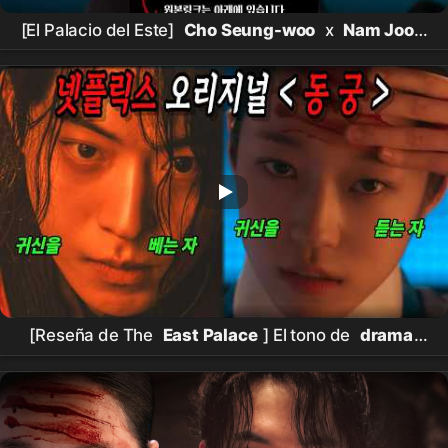
[El Palacio del Este]
Cho Seung-woo
x
Nam Joo-
hyuk
lo bordaron.. Detalles escalofriantesㄷㄷ
Nuevo lanzamiento de
Netflix
[El Palacio del Este]
¡análisis detallado del teaser! ¿Tiene todo lo
interesante, no??? #the
east palace
#
netflix
[Reseña de The
East Palace
] El tono de
drama
histórico de
Nam Joo-hyuk
.. ¿Es real..?? Siento
que mis tímpanos se van a derretir... Detalles que
ponen la piel de gallina ㄷㄷ
Netflix
está realmente
loco... ¿Tiene todo lo divertido??? #the
east
palace