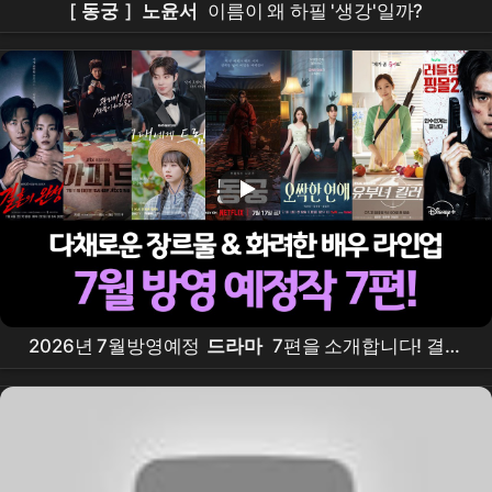
[
동궁
]
노윤서
이름이 왜 하필 '생강'일까?
2026년 7월방영예정
드라마
7편을 소개합니다! 결혼
의완성,
아파트
, 그대에게드림,
동궁
, 오싹한연애, 유
부녀킬러, 킬리들의쇼핑몰시즌2 #7월
드라마
라인업,
#7월방영
드라마