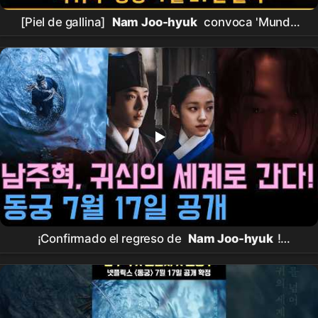
[Piel de gallina]
Nam Joo-hyuk
convoca 'Mundo
de los oídos'... Su proyecto de regreso tras el alta
militar es 'legendario'.
¡Confirmado el regreso de
Nam Joo-hyuk
!
Netflix
'
Donggung
' se estrena el 17 de julio –
Con Jo Seung-woo y
Roh Yoon-seo
, al mundo de
los fantasmas.