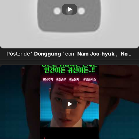
Póster de '
Donggung
' con
Nam Joo-hyuk
,
Noh
Yoon-seo
y Jo Seung-woo revelado, ¿cuál es la
identidad del psíquico que ve fantasmas y del rey
enmascarado?