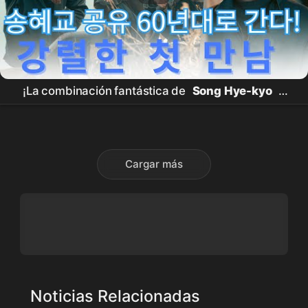
¡La combinación fantástica de
Song Hye-kyo
y
Gong Yoo
! 'Lenta e Intensamente' hacia la salvaje
era del entretenimiento de los 60-80... Estreno de
la obra maestra de
Netflix
Cargar más
Noticias Relacionadas