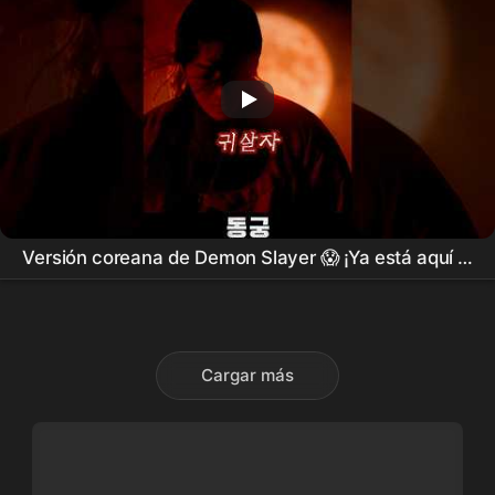
Versión coreana de Demon Slayer 😱 ¡Ya está aquí el
drama
histórico de misterio y ocultismo
"
Donggung
"!! #
동궁
#theeastpalace #netflixkr
#NamJooHyuk #NohYoonSeo
Cargar más