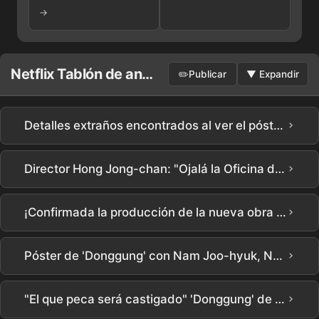
→
Netflix Tablón de anuncios
✏️
Publicar
▼
Expandir
›
Detalles extraños encontrados al ver el póster de The East Palace en Netflix #TikTokAmbassador #동궁 #theeastpalace #netflixkr #넷플릭스
›
Director Hong Jong-chan: "Ojalá la Oficina de Protección de los Derechos del Profesorado existiera en la realidad" | Netflix [Chamgyoyuk] Presentación de Producción | Teach You a Lesson | Netflix
›
¡Confirmada la producción de la nueva obra de la guionista Noh Hee-kyung X la directora Lee Yoon-jung, la serie de Netflix 'Lenta y Intensamente' (título provisional)! | Song Hyekyo, Gong Yoo, Kim Seolhyun, Cha Seungwon, Lee Hanee en el reparto
›
Póster de 'Donggung' con Nam Joo-hyuk, Noh Yoon-seo y Jo Seung-woo revelado, ¿cuál es la identidad del psíquico que ve fantasmas y del rey enmascarado?
›
"El que peca será castigado" 'Donggung' de Nam Joo-hyuk y Jo Seung-woo, superando la crisis de destrucción total, se estrena el 17 de julio