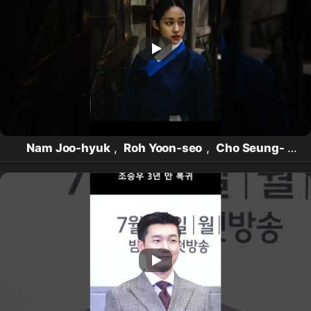
Nam Joo-hyuk
,
Roh Yoon-seo
,
Cho Seung-
woo
: ¡Elenco legendario! El
drama
histórico
ocultista de
Netflix
'
Donggung
' se estrena el 17
del próximo mes #
Donggung
#
Netflix
#NamJooHyuk #RohYoonSeo #ChoSeungWoo