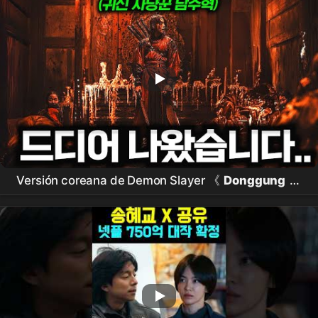
Versión coreana de Demon Slayer 《
Donggung
》
Primer tráiler lanzado..🔥 Cazador de fantasmas
"
Nam Joo-hyuk
" vs Rey misterioso "Jo Seung-
woo" en un enfrentamiento ambientado en 'Joseon'
ㄷㄷ (+ Novedades de
Netflix
para el primer
semestre)