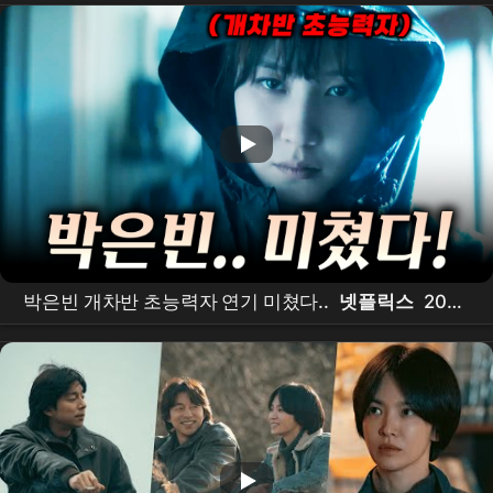
선》
박은빈 개차반 초능력자 연기 미쳤다..
넷플릭스
2026
년 상반기
몰아보기
강추
드라마
만 모아봤습니다🔥