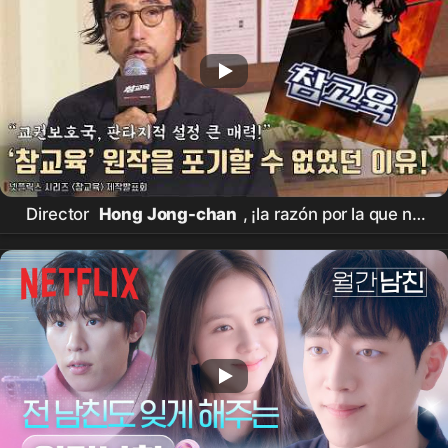
Director
Hong Jong-chan
, ¡la razón por la que no
pudo rendirse a pesar de la controversia original de
'Verdadera Educación'! |
Netflix
[Verdadera
Educación] Conferencia de Producción
#KimMuYeol