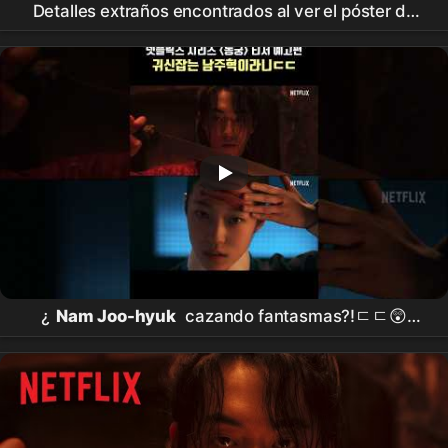
Detalles extraños encontrados al ver el póster de
The
East Palace
en
Netflix
#TikTokAmbassador
#
동궁
#theeastpalace #netflixkr #
넷플릭스
¿
Nam Joo-hyuk
cazando fantasmas?!ㄷㄷ😲
Estreno del tráiler de
Netflix
[
Donggung
] #
남주
혁
#
노윤서
#
조승우
#장
영남
#namjoohyuk