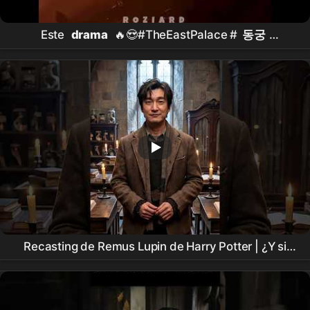
Este
drama
🔥😍#TheEastPalace #
동궁
#NamJooHyuk #
남주혁
#RohYoonSeo #
노윤서
#kdrama #shorts #foryou #fyp
Recasting de Remus Lupin de Harry Potter | ¿Y si
Cho Seung-woo
se convirtiera en Lupin? | Harry
Potter Remus Lupin Recasting |
Cho Seung-woo