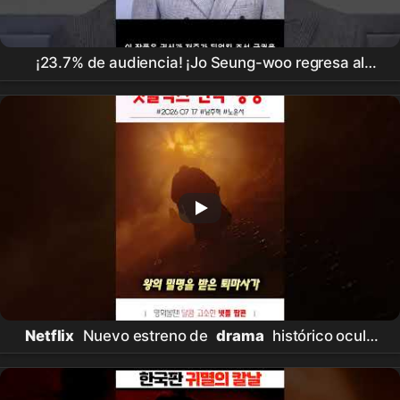
¡23.7% de audiencia! ¡Jo Seung-woo regresa al
drama
después de 3 años!
Netflix
'
Donggung
'
se estrena el 17 de julio
Netflix
Nuevo estreno de
drama
histórico oculto
'
동궁
' #Película #
Netflix