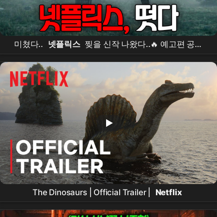
미쳤다..
넷플릭스
찢을 신작 나왔다..🔥 예고편 공개
직후 반응 터져버린 '화제의 중심' 등극ㄷㄷ (+ 2026 1분
기 라인업)
The Dinosaurs | Official Trailer |
Netflix