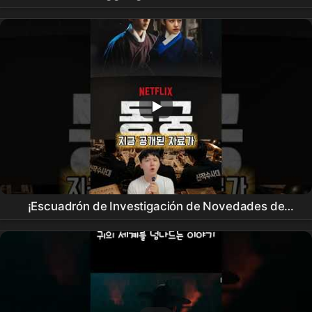
Tráiler teaser
¡Escuadrón de Investigación de Novedades de
Netflix
Parte 1!🔍 Empezamos a investigar
después de ver el póster de The
East Palace
, que
se estrena el 17 de julio🕵️‍♂️ #TikTokAmbassador
#
Donggung
#theeastpalace #netflixkr #
Netflix