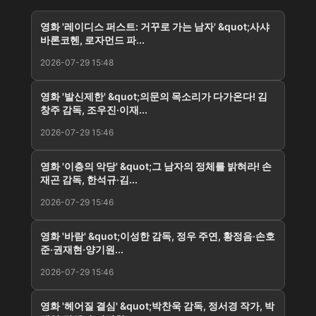
영화 '레이디스 퍼스트: 거꾸로 가는 남자' &quot;사샤
바론코헨, 로자먼드 파...
2026-07-29 15:48
영화 '발신제한' &quot;의문의 목소리가 다가온다! 김
창주 감독, 조우진·이재...
2026-07-29 15:46
영화 '이층의 악당' &quot;그 남자의 정체를 밝혀라! 손
재곤 감독, 한석규·김...
2026-07-29 15:46
영화 '바람' &quot;이성한 감독, 정우 주연, 황정음·손호
준·권재현·양기원...
2026-07-29 15:46
영화 '헤어질 결심' &quot;박찬욱 감독, 정서경 작가, 박