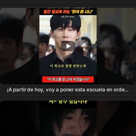
de dramas románticos de
Netflix
que debes ver
¡A partir de hoy, voy a poner esta escuela en orden!
#
Netflix
#
ChamGyoyuk
#KimMooyeol #shorts