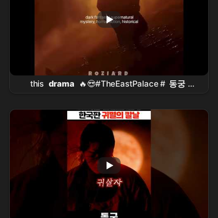
this
drama
🔥😍#TheEastPalace #
동궁
#NamJooHyuk #
남주혁
#RohYoonSeo #
노윤
서
#kdrama #shorts #foryou #fyp