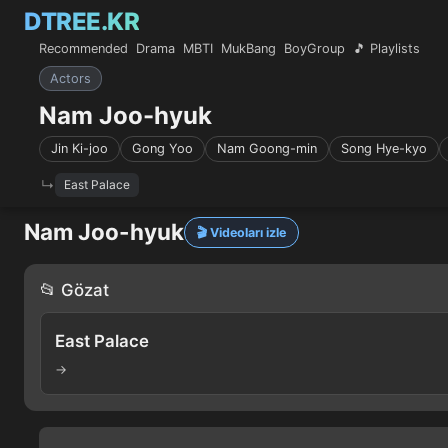
DTREE.KR
Recommended
Drama
MBTI
MukBang
BoyGroup
🎵 Playlists
Actors
Nam Joo-hyuk
Jin Ki-joo
Gong Yoo
Nam Goong-min
Song Hye-kyo
East Palace
Nam Joo-hyuk
🎬 Videoları izle
📂 Gözat
East Palace
→