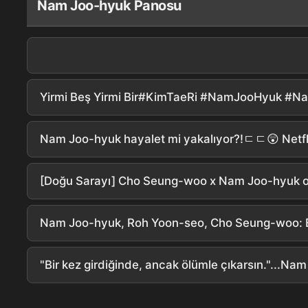
Nam Joo-hyuk Panosu
Nam Joo-hyuk hayalet mi yakalıyor?!ㄷㄷ😲 N