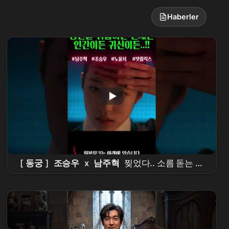
Haberler
[
동궁
]
조승우
x
남주혁
찢었다.. 소름 돋는 디
테일ㄷㄷ
넷플릭스
신작 [
동궁
] 티저 정밀 분석!
이건 재미있는 건 다 있는데??? #the
east
palace
#
netflix