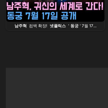
남주혁
컴백 확정!
넷플릭스
'
동궁
' 7월 17일
공개 –
조승우
·
노윤서
와 함께 귀신의 세계로