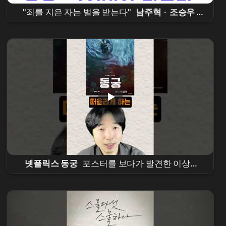
"죄를 지은 자는 벌을 받는다"
남주혁
·
조승우
'
동궁
', 전소 위기 이겨내고 7월 17일 공개
넷플릭스 동궁
포스터를 보다가 발견한 이상한
디테일들 #틱톡앰배서더 #
동궁
#theeastpalace #netflixkr #
넷플릭스