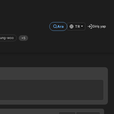
Giriş yap
Ara
TR
eung-woo
+5