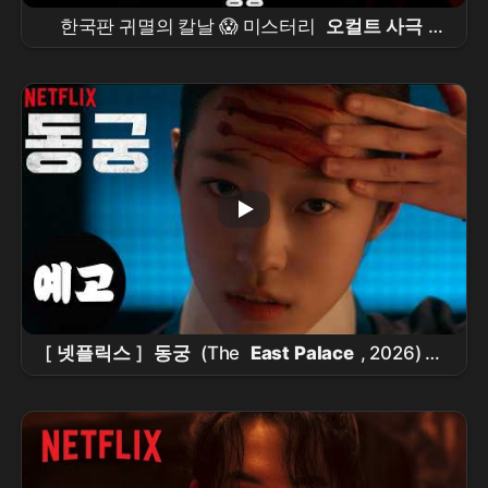
한국판 귀멸의 칼날 😱 미스터리
오컬트 사극
“
동궁
” 떴다!! #
동궁
#theeastpalace
#netflixkr #
남주혁
#
노윤서
[
넷플릭스
]
동궁
(The
East Palace
, 2026) 티
저 예고편