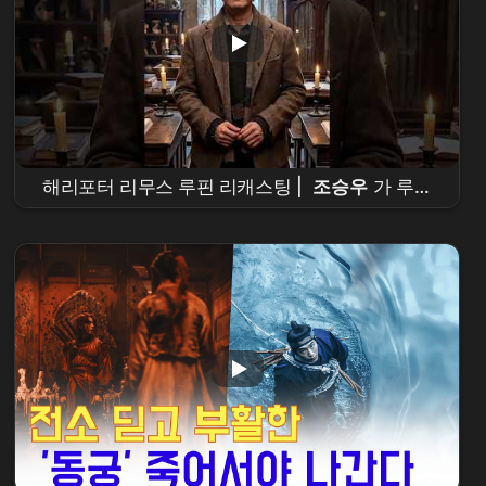
해리포터 리무스 루핀 리캐스팅 |
조승우
가 루핀
이 된다면? | Harry Potter Remus Lupin
Recasting |
Cho Seung-woo