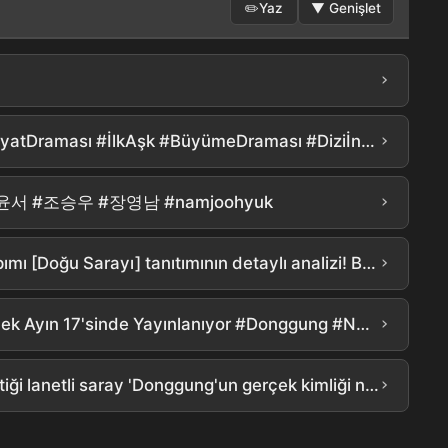
✏️
Yaz
▼
Genişlet
›
Netflix
›
Yirmi Beş Yirmi Bir#KimTaeRi #NamJooHyuk #NaHeeDo #BaekYiJin #NetflixÖnerisi #GençlikDraması #HayatDraması #İlkAşk #BüyümeDraması #Diziİncelemesi #DuygusalUyarı #GözyaşıButonu #YazHavası #Retro #IMFDönemi
›
주혁 #но윤서 #조승우 #장영남 #namjoohyuk
›
[Doğu Sarayı] Cho Seung-woo x Nam Joo-hyuk ortalığı yıktı.. Tüyler ürpertici detaylarㄷㄷ Netflix yeni yapımı [Doğu Sarayı] tanıtımının detaylı analizi! Bunda ilginç olan her şey var, değil mi??? #the east palace #netflix
›
Nam Joo-hyuk, Roh Yoon-seo, Cho Seung-woo: Efsane Kadro! Netflix Okült Tarihi Dizisi 'Donggung' Gelecek Ayın 17'sinde Yayınlanıyor #Donggung #Netflix #NamJooHyuk #RohYoonSeo #ChoSeungWoo
›
"Bir kez girdiğinde, ancak ölümle çıkarsın."...Nam Joo-hyuk X Roh Yoon-seo ve Jo Seung-woo'nun bahsettiği lanetli saray 'Donggung'un gerçek kimliği nedir?