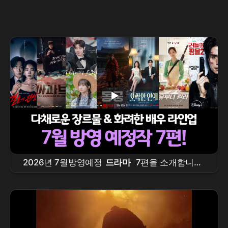
2026년 7월방영예정
드라마
7편을 소개합니다!
결혼의완성,
아파트
, 그대에게드림,
동궁
, 오싹
한연애, 유부녀킬러, 킬리들의쇼핑몰시즌2 #7월
드라마
라인업, #7월방영
드라마