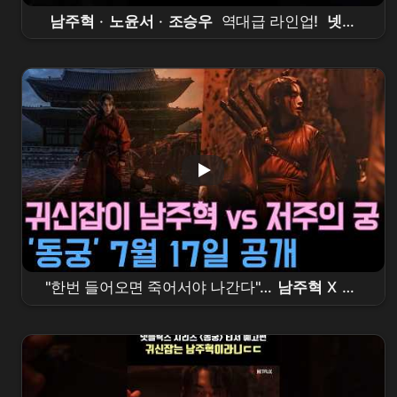
남주혁
·
노윤서
·
조승우
역대급 라인업!
넷플
릭스
오컬트 사극
'
동궁
' 내달 17일 공개 #
동
궁
#
넷플릭스
#
남주혁
#
노윤서
#
조승우
"한번 들어오면 죽어서야 나간다"…
남주혁
X
노
윤서
,
조승우
가 부른 저주의 궁 '
동궁
'의 정체
는?