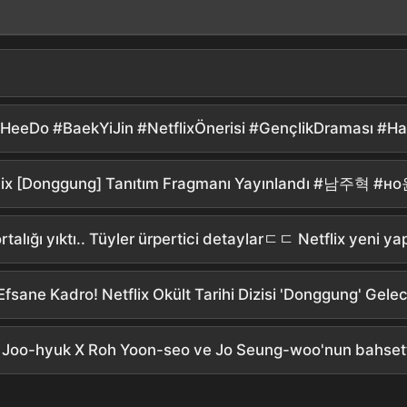
etflix [Donggung] Tanıtım Fragmanı Yayınlandı #남