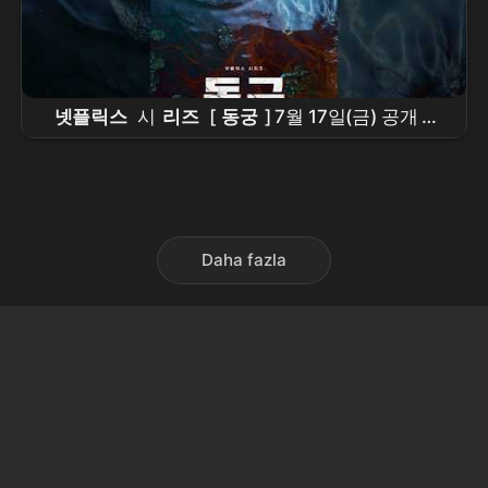
넷플릭스
시
리즈
[
동궁
] 7월 17일(금) 공개 확
정 |
남주혁
Nam Joohyuk,
노윤서
, Roh
Yoonseo,
조승우
Daha fazla