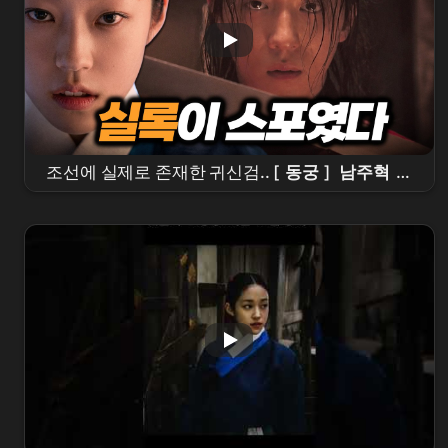
조선에 실제로 존재한 귀신검.. [
동궁
]
남주혁
이
들었다ㄷㄷ