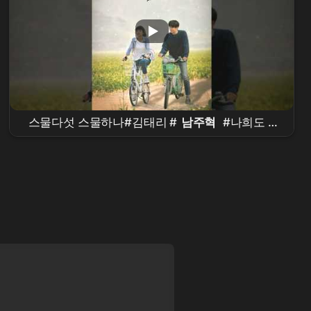
스물다섯 스물하나#김태리 #
남주혁
#나희도 #
백이진 #
넷플릭스
추천
#청춘
드라마
#인생
드라마
#첫사랑 #성장
드라마
#
드라마
리뷰 #
감동주의 #눈물버튼 #여름감성 #레트로 #IMF시
대