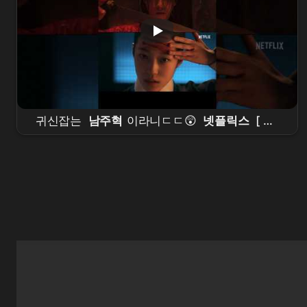
귀신잡는
남주혁
이라니ㄷㄷ😲
넷플릭스
[
동
궁
] 티저 예고편 공개 #
남주혁
#
노윤서
#
조승
우
#장
영남
#namjoohyuk