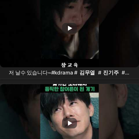
저 날수 있습니다~#kdrama #
김무열
#
진기주
#표
지훈 #
이성민
#
참교육
드라마
#
Netflix