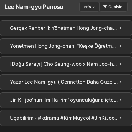
Lee Nam-gyu Panosu
✏️
Yaz
▼
Genişlet
›
Gerçek Rehberlik Yönetmen Hong Jong-chan: "Kim Mu-yeol sabrı ve özenli davranışı ile acemilerin bile parlamasını sağladı"… 3 günde küresel 1 numara olmanın sırrı
›
Yönetmen Hong Jong-chan: "Keşke Öğretmen Hakları Koruma Bürosu gerçek hayatta var olsaydı" | Netflix [Chamgyoyuk] Yapım Tanıtımı | Teach You a Lesson | Netflix
›
[Doğu Sarayı] Cho Seung-woo x Nam Joo-hyuk ortalığı yıktı.. Tüyler ürpertici detaylarㄷㄷ Netflix yeni yapımı [Doğu Sarayı] tanıtımının detaylı analizi! Bunda ilginç olan her şey var, değil mi??? #the east palace #netflix
›
Yazar Lee Nam-gyu ('Cennetten Daha Güzel'), Im Sang-choon ('Poksak') kadar merakla beklenen bir hikaye anlatıcısı
›
Jin Ki-joo'nun 'Im Ha-rim' oyunculuğuna içten bağlı kamera arkası #GerçekDers
›
Uçabilirim~ #kdrama #KimMuyeol #JinKiJoo #PyoJiHoon #LeeSungMin #GerçekEğitimDraması #Netflix