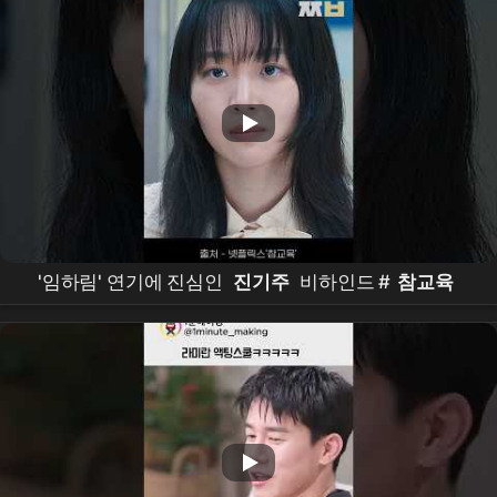
'임하림' 연기에 진심인
진기주
비하인드 #
참교육