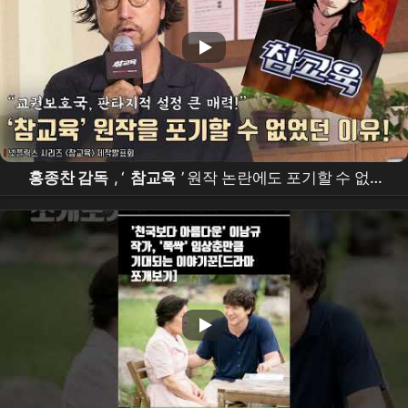
홍종찬 감독
, ‘
참교육
’ 원작 논란에도 포기할 수 없었
던 이유! |
넷플릭스
[
참교육
] 제작발표회 #
김무열