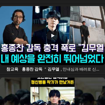
교육 논하는 장 열리길 #연예 #뉴스쇼츠 #핵심이슈 #오
늘뉴스 #
홍종찬
참교육
홍종찬 감독
"
김무열
, 인내심과 배려로 신인
까지 빛나게 했다"…공개 3일 만에 글로벌 1위 비결