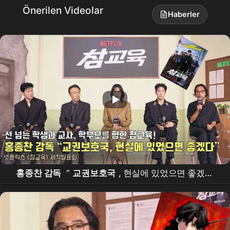
Önerilen Videolar
Haberler
홍종찬 감독
“
교권보호국
, 현실에 있었으면 좋겠다”
|
넷플릭스
[
참교육
] 제작발표회 | Teach You a
Lesson |
Netflix