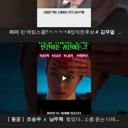
라미
란 액팅스쿨?ㅋㅋㅋㅋ#정직한후보 #
김무열
#
비하인드 #
참교육
[
동궁
]
조승우
x
남주혁
찢었다.. 소름 돋는 디테일
ㄷㄷ
넷플릭스
신작 [
동궁
] 티저 정밀 분석!이건 재미