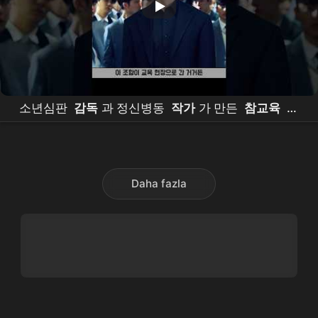
소년심판
감독
과 정신병동
작가
가 만든
참교육
비
하인드
Daha fazla