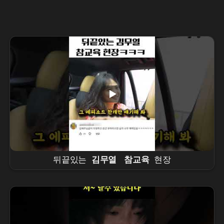
뒤끝있는
김무열
참교육
현장