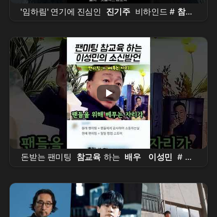
'임하림' 연기에 진심인
진기주
비하인드 #
참교
육
돈받는 팬미팅
참교육
하는
배우
이성민
#
이
성민
#
참교육