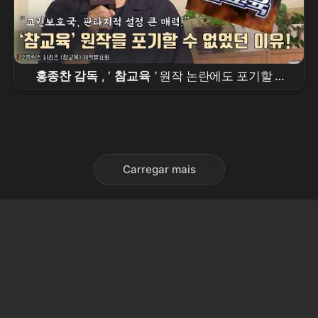
홍종찬 감독
, ‘
참교육
’ 원작 논란에도 포기할 수
없었던 이유! |
넷플릭스
[
참교육
] 제작발표회
#
김무열
Carregar mais