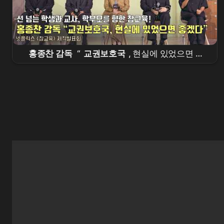
홍종찬 감독
“
교권보호국
, 현실에 있었으면 좋
겠다” |
넷플릭스
[
참교육
] 제작발표회 | Teach
You a Lesson |
Netflix