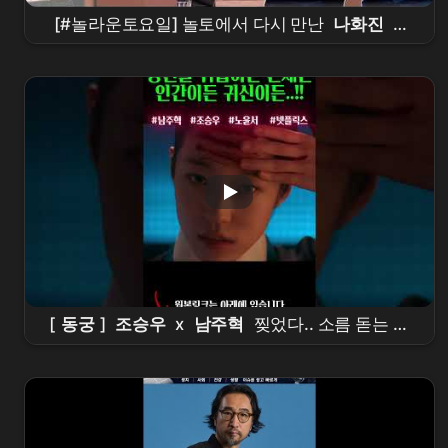
[#놀라운토요일] 놀토에서 다시 만난
나화진
X
봉근대⁉️
김무열
참교육
전과 후로 나뉘는 도플
갱어 퀴즈 -
배우
편👀
[
동궁
]
조승우
x
남주혁
찢었다.. 소름 돋는 디
테일ㄷㄷ
넷플릭스
신작 [
동궁
] 티저 정밀 분석!
이건 재미있는 건 다 있는데??? #the
east
palace
#
netflix