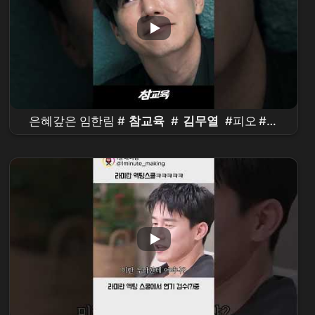
은혜갚은 임한림 #
참교육
#
김무열
#피오 #표
지훈 #
진기주
#웹
드라마
#kdrama
#teachyoualesson #kimmuyeol