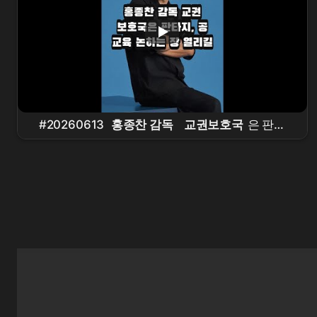
#20260613
홍종찬 감독
교권보호국
은 판타
지, 공교육 논하는 장 열리길 #연예 #뉴스쇼츠 #핵
심이슈 #오늘뉴스 #
홍종찬