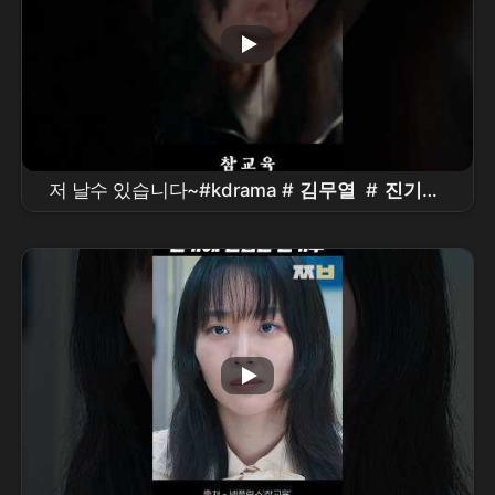
저 날수 있습니다~#kdrama #
김무열
#
진기주
#표지훈 #
이성민
#
참교육
드라마
#
Netflix