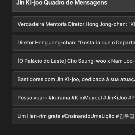
Jin Ki-joo Quadro de Mensagens
Bastidores com Jin Ki-joo, dedicada à sua atua
Posso voar~ #kdrama #KimMuyeol #JinKiJoo #
Lim Han-rim grata #EnsinandoUmaLição #김