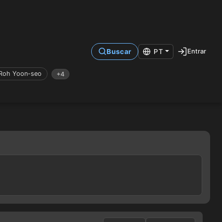
Entrar
Buscar
PT
Roh Yoon-seo
+4