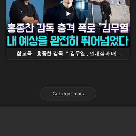
참교육
홍종찬 감독
"
김무열
, 인내심과 배려
로 신인까지 빛나게 했다"…공개 3일 만에 글로벌 1
위 비결
Carregar mais