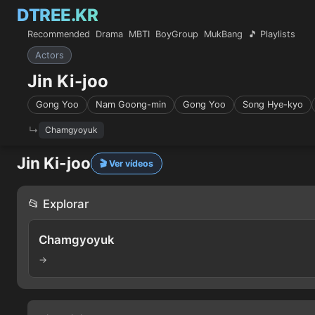
DTREE.KR
Recommended
Drama
MBTI
BoyGroup
MukBang
🎵 Playlists
Actors
Jin Ki-joo
Gong Yoo
Nam Goong-min
Gong Yoo
Song Hye-kyo
Chamgyoyuk
Jin Ki-joo
🎬 Ver vídeos
📂 Explorar
Chamgyoyuk
→