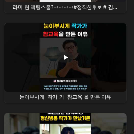
라미
란 액팅스쿨?ㅋㅋㅋㅋ#정직한후보 #
김무
열
#비하인드 #
참교육
눈이부시게
작가
가
참교육
을 만든 이유