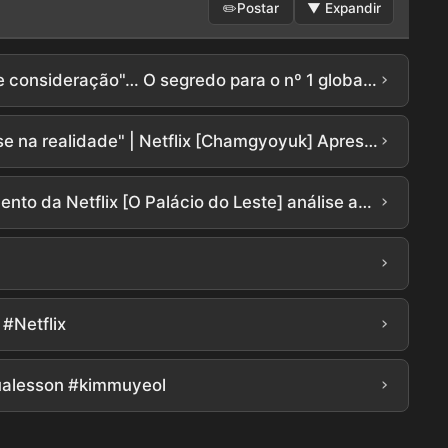
✏️
Postar
▼
Expandir
›
Verdadeira Mentoria Diretor Hong Jong-chan: "Kim Mu-yeol fez até os novatos brilharem com paciência e consideração"… O segredo para o nº 1 global em 3 dias
›
Diretor Hong Jong-chan: "Gostaria que o Departamento de Proteção dos Direitos dos Professores existisse na realidade" | Netflix [Chamgyoyuk] Apresentação da Produção | Teach You a Lesson | Netflix
›
[O Palácio do Leste] Cho Seung-woo x Nam Joo-hyuk arrasaram.. Detalhes arrepiantesㄷㄷ Novo lançamento da Netflix [O Palácio do Leste] análise aprofundada do teaser! Tem tudo de interessante, não é??? #the east palace #netflix
›
›
#Netflix
›
lesson #kimmuyeol