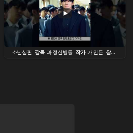
소년심판
감독
과 정신병동
작가
가 만든
참교
육
비하인드