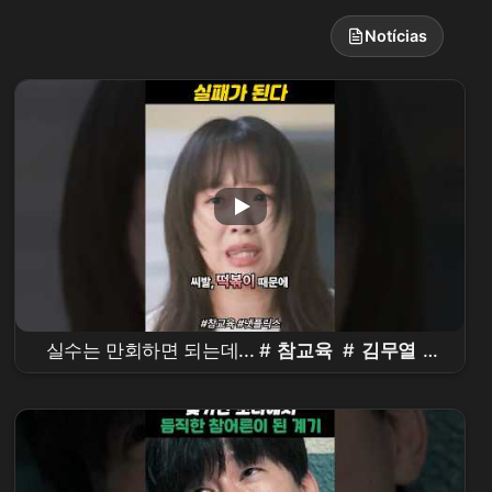
Notícias
실수는 만회하면 되는데... #
참교육
#
김무열
#
진기주
#koreandrama #kdrama