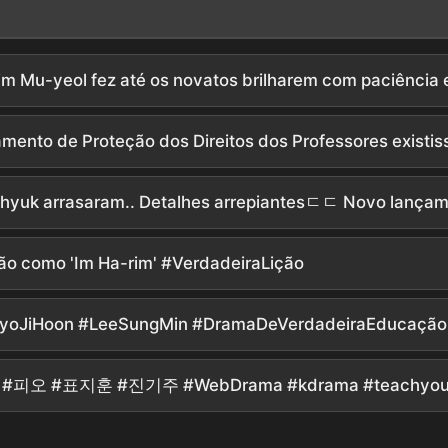
ção como 'Im Ha-rim' #VerdadeiraLição
PyoJiHoon #LeeSungMin #DramaDeVerdadeiraEducação 
무열 #피오 #표지훈 #진기주 #WebDrama #kdrama #teachyoua