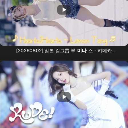
[20260802] 일본 걸그룹 루
미나
스 - 히메카
(LUMINOUS - HIMEKA) ♪
Hearts2Hearts
- Lemon
Tang ♬ 신촌 버스킹