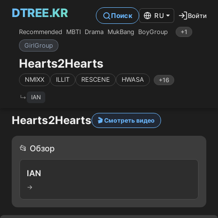
DTREE.KR
Войти
Поиск
RU
Recommended
MBTI
Drama
MukBang
BoyGroup
+1
GirlGroup
Hearts2Hearts
NMIXX
ILLIT
RESCENE
HWASA
+16
IAN
Hearts2Hearts
🎬 Смотреть видео
📂 Обзор
IAN
→