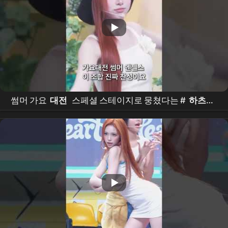
썸머 가요
대전
스페셜 스테이지로 뭉쳤다는 #
하츠투
하츠
#
H2H
#스텔라 #
이안
#
미야오
#
MEOVV
#
엘라
#
안나
이즈나 #izna #방지민 #kpop #idol