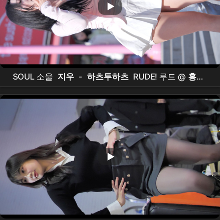
SOUL 소울
지우
-
하츠투하츠
RUDE! 루드 @
홍대
버스킹
(26.03.28)