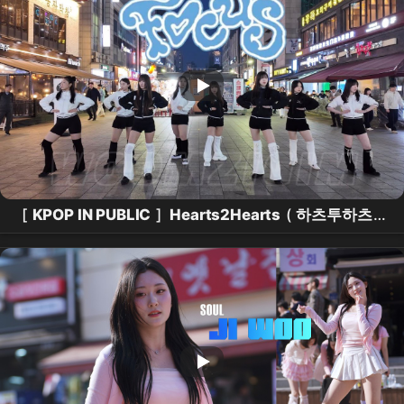
[
KPOP IN PUBLIC
]
Hearts2Hearts
(
하츠투하츠
)
- FOCUS(포커스) I 원테이크 I
수원
버스킹 ONE-
TAKE BUSKING [움테이크]