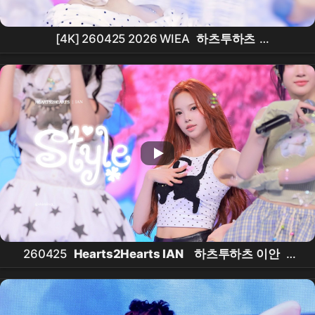
[4K] 260425 2026 WIEA
하츠투하츠
Hearts2Hearts
지우
Jiwoo
- Pretty Please 직캠
fancam
260425
Hearts2Hearts IAN
하츠투하츠 이안
-
'STYLE' 직캠 @WIEA