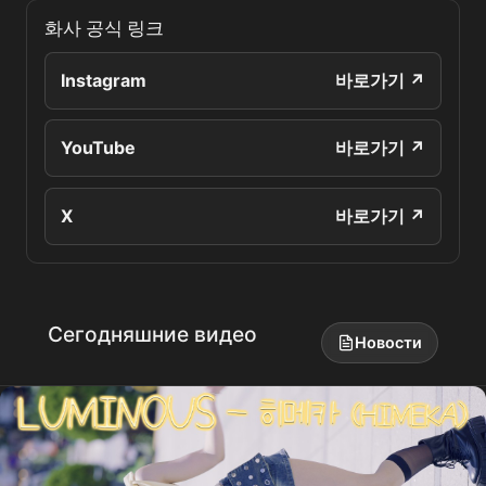
화사 공식 링크
Instagram
바로가기 ↗
YouTube
바로가기 ↗
X
바로가기 ↗
Сегодняшние видео
Новости