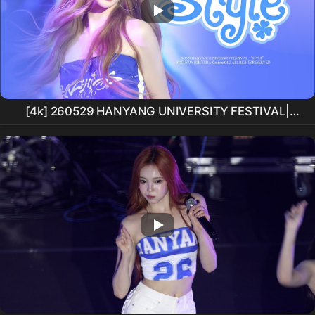
[4k] 260529 HANYANG UNIVERSITY FESTIVAL|
Hearts2Hearts
YUHA 'STYLE' 직캠(
H2H
YUHA
Focus)