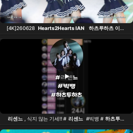
[4K]260628
Hearts2Hearts IAN
하츠투하츠 이안
- Lemon Tang 직캠(FanCam) @ BOF
리센느
, 식지 않는 기세!! #
리센느
#빅뱅 #
하츠투하
츠