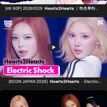
[4K 60P] 20260529
Hearts2Hearts
(
하츠투하츠
)
이안
"FOCUS" @ 한양대학교 축제
[KCON JAPAN 2026]
Hearts2Hearts
- Electric
Shock (원곡: f(x)) | Mnet 260529 방송