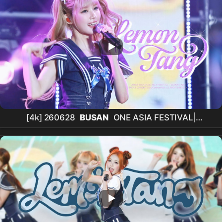
[4k] 260628
BUSAN
ONE ASIA FESTIVAL|
Hearts2Hearts
YUHA 'LEMON TANG' 직캠(
H2H
YUHA Focus)