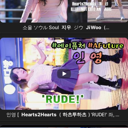
소울 ソウル Soul
지우
ジウ
JiWoo
(
Hearts2Hearts
- RUDE!,
ILLIT
- NOT CUTE
ANYMORE ) fancam 4K 20260328
인영 [
Hearts2Hearts
(
하츠투하츠
) 'RUDE!' 좌, 우,
리허설 ] (20260407)
4x4crew
포바포크루
KPOP
IN PUBLIC
홍대 쭌자카