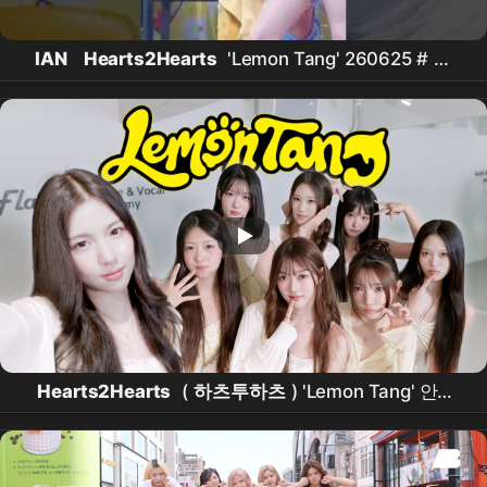
IAN
Hearts2Hearts
'Lemon Tang' 260625 #
이
안
#
하츠투하츠
#
하투하
#
ian
#
hearts2hearts
#kpop #idol
Hearts2Hearts
(
하츠투하츠
) 'Lemon Tang' 안무
커버댄스
dance cover