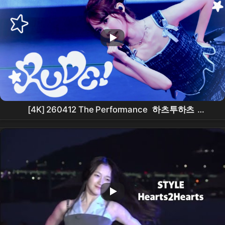
[4K] 260412 The Performance
하츠투하츠
Hearts2Hearts
지우
Jiwoo
- RUDE! Japanese
Ver직캠 fancam