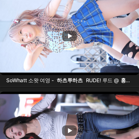
SoWhatt 소왓 여영 -
하츠투하츠
RUDE! 루드 @
홍대
버스킹
(26.04.05)