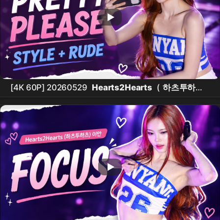
[4K 60P] 20260529
Hearts2Hearts
(
하츠투하츠
)
이안
"Pretty Please+STYLE+RUDE!" @ 한양대학교
축제