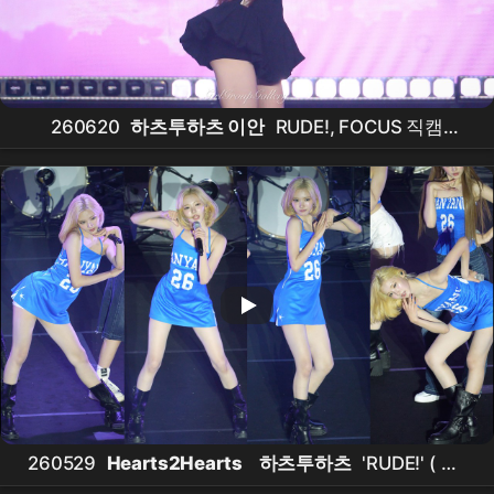
260620
하츠투하츠 이안
RUDE!, FOCUS 직캠
4K60p
Hearts2Hearts
fancam
260529
Hearts2Hearts
하츠투하츠
'RUDE!' (
지
우
직캠) 한양대학교 축제