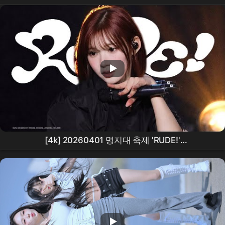
[4k] 20260401 명지대 축제 'RUDE!'
Hearts2Hearts
JIWOO
하츠투하츠
최
지우
focus fancam 직캠