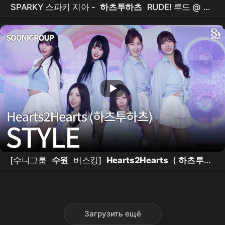
SPARKY 스파키 지아 -
하츠투하츠
RUDE! 루드 @
홍
대버스킹
(26.03.25)
[수니그룹
수원
버스킹]
Hearts2Hearts
(
하츠투하
츠
) "STYLE" 이주하, 설유은, 혜리, 조이온, 예옹이 |
SOONIGROUP
Загрузить ещё