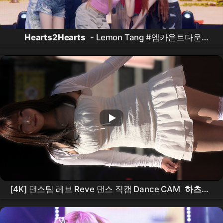
Hearts2Hearts
- Lemon Tang #엠카운트다운
EP.936 | Mnet 260709 방송
[4K] 댄스팀 레브 Reve 댄스 직캠 Dance CAM
하츠투
하츠
Hearts2Hearts
RUDE!
홍대버스킹
hongdae
busking 260516