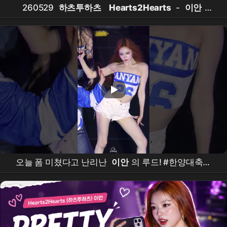
260529
하츠투하츠
Hearts2Hearts
-
이안
RUDE! 직캠 @한양대
오늘 폼 미쳤다고 난리난
이안
의 루드! #한양대축제
#
이안
#루드 #
하투하