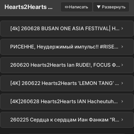
Hearts2Hearts Доска объявлений
✏️
Написать
▼
Развернуть
›
[4k] 260628 BUSAN ONE ASIA FESTIVAL| Hearts2Hearts YUHA 'LEMON TANG' Фанкам(H2H YUHA Focus)
›
РИСЕННЕ, Неудержимый импульс!! #RISENNE #BIGBANG #HEARTSTOHEARTS
›
260620 Hearts2Hearts Ian RUDE!, FOCUS Фанкам 4K60p Hearts2Hearts fancam
›
[4K] 260622 Hearts2Hearts ‘LEMON TANG’ Шоукейс - ‘Lemon Tang’ Hearts2Hearts Yuha Фанкам H2H Yuha Focus
›
[4K]260628 Hearts2Hearts IAN Hacheutuhacheu Ian - Lemon Tang FanCam @ BOF
›
260225 Сердца к сердцам Иан Фанкам "RUDE!" @Университет Дэджин Ориентация