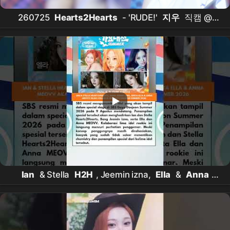
260725
Hearts2Hearts
- 'RUDE!'
지우
직캠 @
KMA
Ian
& Stella
H2H
, Jeemin izna,
Ella
&
Anna
MEOVV
Akan Collab di SBS Gayo
Daejeon
Summer
2026 #shorts