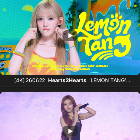
[4K] 260622
Hearts2Hearts
‘LEMON TANG’
Showcase - ‘Lemon Tang’
하츠투하츠
유하 직캠
H2H
Yuha Focus