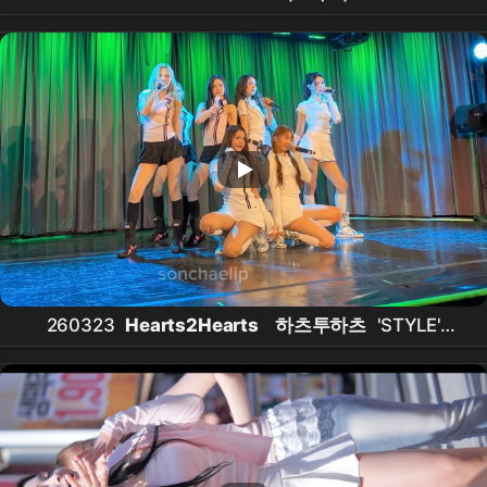
Fancam @ Global Spin Live (Grammy Museum)
260323
Hearts2Hearts
하츠투하츠
'STYLE'
Fancam @ Global Spin Live (Grammy Museum)