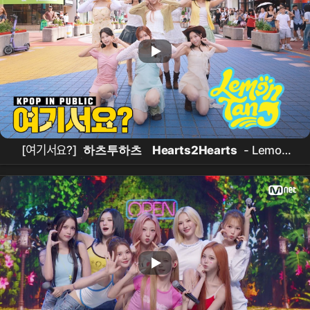
[여기서요?]
하츠투하츠
Hearts2Hearts
- Lemon
Tang |
커버댄스
Dance Cover
@홍대