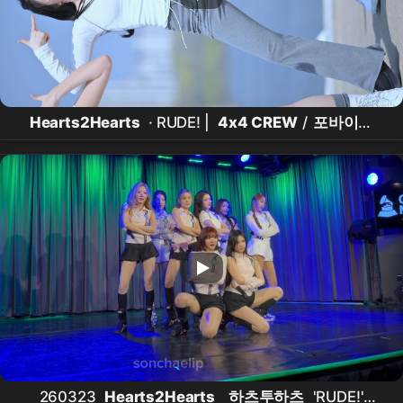
Hearts2Hearts
· RUDE! |
4x4 CREW
/
포바이포
서원 직캠 | 260328 | 4K60p
260323
Hearts2Hearts
하츠투하츠
'RUDE!'