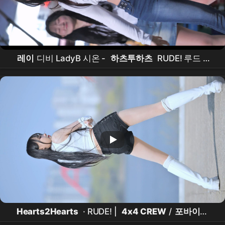
레이
디비 LadyB 시온 -
하츠투하츠
RUDE! 루드 @
신촌버스킹 (26.03.28)
Hearts2Hearts
· RUDE! |
4x4 CREW
/
포바이포
서연
뒤태 직캠 | 260328 | 4K60p