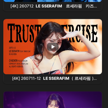
[4K] 260712
LE SSERAFIM
르세라핌
카즈
하
KAZUHA
Iffy Iffy 직캠 FANCAM
@PUREFLOW IN
INCHEON
콘서트
[4K] 260711-12
LE SSERAFIM
(
르세라핌
)
PUREFLOW - 'Trust Exercise'
CHAEWON
Focus
김채원
직캠