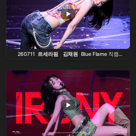
260711
르세라핌
김채원
Blue Flame 직캠
4K60p
LESSERAFIM
fancam