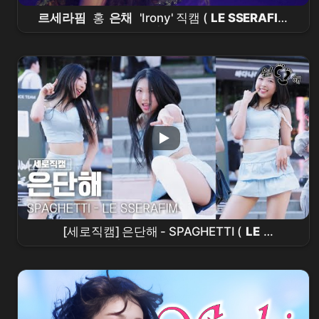
르세라핌
홍
은채
'Irony' 직캠 (
LE SSERAFIM
EUNCHAE
FanCam) | 260711
LE SSERAFIM
TOUR 'PUREFLOW' IN
INCHEON
[세로직캠] 은단해 - SPAGHETTI (
LE
SSERAFIM
) | HONGDAE BUSKING 260605