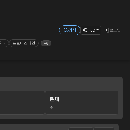
로그인
검색
KO
무대
프로미스나인
+6
은채
→