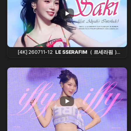
[4K] 260711-12
LE SSERAFIM
(
르세라핌
)
PUREFLOW - 'SAKI (ft. Aliyah's Interlude)'
CHAEWON
Focus
김채원
직캠