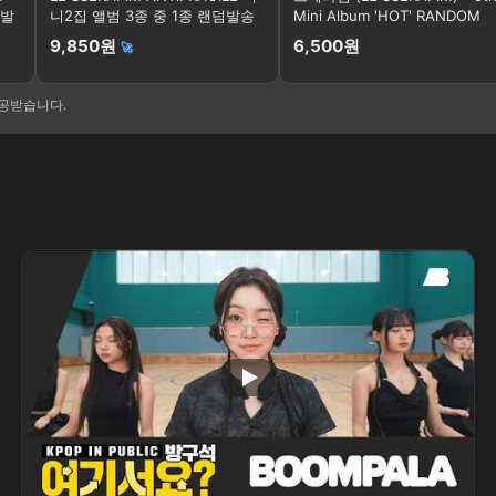
덤발
니2집 앨범 3종 중 1종 랜덤발송
Mini Album 'HOT' RANDOM
9,850원
6,500원
🚀
제공받습니다.