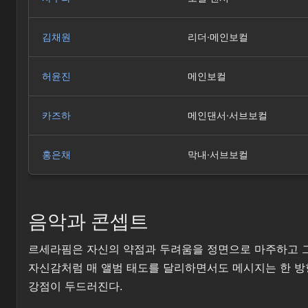
김채원
리더·메인보컬
허윤진
메인보컬
카즈하
메인댄서·서브보컬
홍은채
막내·서브보컬
음악과 콘셉트
르세라핌은 자신의 약점과 두려움을 정면으로 마주하고 그것을
자신감처럼 매 앨범 태도를 달리하면서도 메시지는 한 방
강점이 두드러진다.