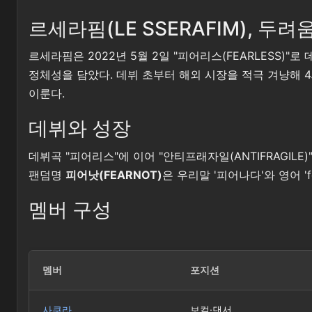
르세라핌(LE SSERAFIM), 두
르세라핌은 2022년 5월 2일 "피어리스(FEARLESS)"로
정체성을 담았다. 데뷔 초부터 해외 시장을 적극 겨냥해 
이룬다.
데뷔와 성장
데뷔곡 "피어리스"에 이어 "안티프래자일(ANTIFRAGI
팬덤명
피어낫(FEARNOT)
은 우리말 '피어나다'와 영어 'f
멤버 구성
멤버
포지션
사쿠라
보컬·댄서