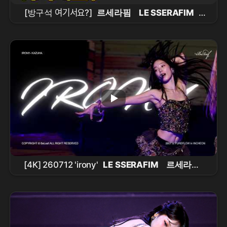
[방구석 여기서요?]
르세라핌
LE SSERAFIM
-
BOOMPALA |
커버댄스
Dance Cover
[4K] 260712 'irony'
LE SSERAFIM
르세라핌
KAZUHA
FanCam
카즈하
직캠 中村一葉直拍
PUREFLOW IN
INCHEON