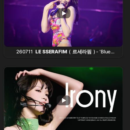
260711
LE SSERAFIM
(
르세라핌
) - 'Blue
Flame'
김채원
직캠 | PUREFLOW in
Incheon