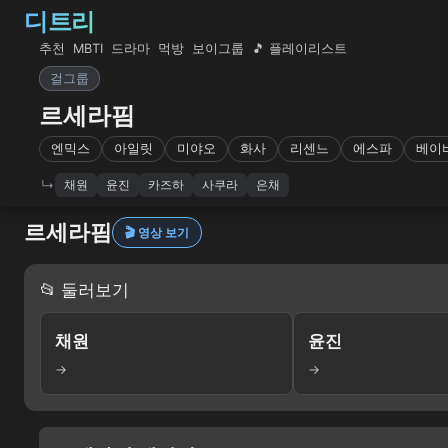
디트리
추천
MBTI
드라마
먹방
보이그룹
🎵 플레이리스트
걸그룹
르세라핌
엔믹스
아일릿
미야오
화사
리센느
에스파
베이
채원
윤진
카즈하
사쿠라
은채
르세라핌
🎬 영상 보기
📂 둘러보기
채원
윤진
→
→