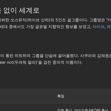
려움 없이 세계로
 데뷔한 쏘스뮤직(하이브 산하)의 5인조 걸그룹이다. 그룹명은 "I'
4세대 중에서도 가장 글로벌 지향적인 행보를 보였고,
아이브
,
에
LE)"이 롱런 히트하며 그룹을 단숨에 끌어올렸다. 사쿠라와 김채
ear not(두려워 말라)'을 겹친 중의적 이름이다.
특징
일본 출신, 아이즈원·HKT48 출신