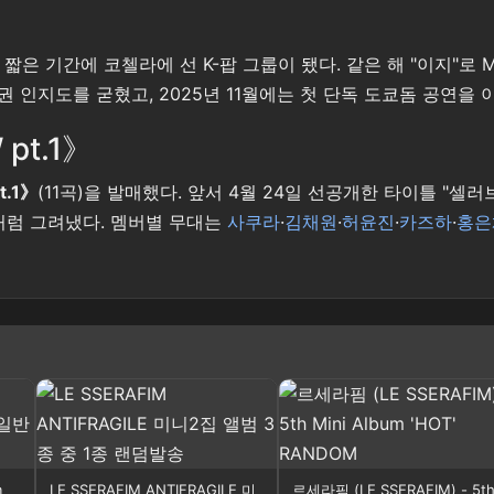
기간에 코첼라에 선 K-팝 그룹이 됐다. 같은 해 "이지"로 MTV 비
며 서구권 인지도를 굳혔고, 2025년 11월에는 첫 단독 도쿄돔 공
pt.1》
t.1》
(11곡)을 발매했다. 앞서 4월 24일 선공개한 타이틀 "셀러
처럼 그려냈다. 멤버별 무대는
사쿠라
·
김채원
·
허윤진
·
카즈하
·
홍은
m
LE SSERAFIM ANTIFRAGILE 미
르세라핌 (LE SSERAFIM) - 5t