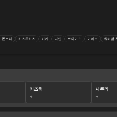
비몬스터
하츠투하츠
키키
나연
트와이스
아이브
워터밤 
카즈하
사쿠라
→
→