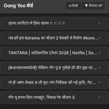
Gong Yoo बोर्ड
✏️
लिखें
▼
विस्तार करें
›
ड्रामा कास्टिंग में छिपा रहस्य ㄷㄷㄷㄷ
›
जब हमें इस Kdrama का सीज़न 2 बेसब्री से मिलेगा #korean #koreanshows #gongyoo #bts #ytviral #thriller
›
TANTARA | आधिकारिक ट्रेलर 2026 | Netflix | Song Hye-Kyo, Gong Yoo
›
[#आजकलक्यादेखें] गोब्लिन गोंग यू X गुमीहो ली डोंग वूक का असली दोस्तों वाला अंदाज़ 😎 ली डोंग वूक की एक तीर से तीन शिकार वाली कॉफी ट्रक? वाकई लोमड़ी जैसा 🦊 | #YouQuizOnTheBlock #Dtree
›
नो ही-क्यंग लेखक X ली यून-जंग निर्देशक की नई कृति, नेटफ्लिक्स सीरीज़ 'धीरे-धीरे, तीव्रता से' (अस्थायी शीर्षक) का निर्माण सुनिश्चित! | सॉन्ग हेक्यो Song Hyekyo, गोंग यू Gong Yoo, किम सोल्ह्युन Kim Seolhyun, चा सेंगवोन Cha Seungwon, ली हानी Lee Hanee की कास्टिंग
›
गोंग यू बनाम किम तायह्युंग. स्क्विड गेम सीज़न 3