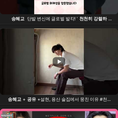
송혜교
단발 변신에 글로벌 발칵! ‘
천천히 강렬하
게
’로 또 레전드 예약 #
송혜교
#단발변신 #
송혜교
화보 #천천히강렬하게 #
넷플릭스
드라마
#
공유
#
차승원
송혜교
+
공유
+설현, 용산 술집에서 뭉친 이유 #천천
히강렬하게 #
송혜교
#
공유
#설현 #
노희경
#
넷플
릭스
#용산 #인스타그램 #용산식당