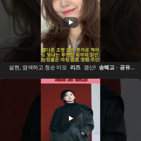
설현, 염색하고 청순 미모
리즈
갱신!
송혜교
·
공유
와 함께하는 대작 '
천천히 강렬하게
' 캐스팅 확정 소식
까지 #럭셔리패션#꾸안꾸룩 #와이드데님 #워너비스
타일 #로에베퍼즐백#안구정화