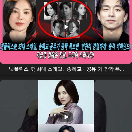
넷플릭스
史 최대 스케일,
송혜교
·
공유
가 깜짝 폭로
한 '
천천히 강렬하게
' 충격 비하인드! 지금껏 감춰온 진
실, 드디어 드러나다!