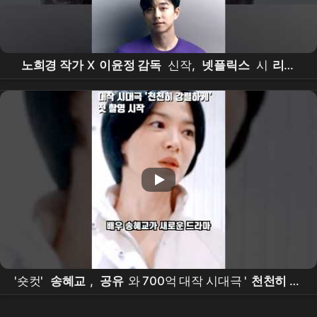
노희경 작가
X
이윤정 감독
신작,
넷플릭스
시
리즈
‘
천천히 강렬하게
’(가제) 제작 확정! |
송혜교
Song
Hyekyo,
공유
Gong Yoo
, 김설현,
차승원
, 이하늬
캐스팅
'숏컷'
송혜교
,
공유
와 700억 대작 시대극 '
천천히 강
렬하게
' 첫 촬영 시작 #
송혜교
#
공유
#이슈#연예이
슈 #연예뉴스 #오늘의이슈 #오늘이슈#shorts