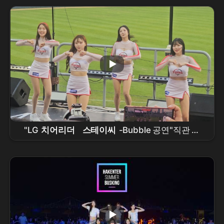
촌 버스킹
"LG
치어리더
스테이씨
-Bubble 공연"직관 무
대