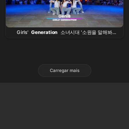
Girls'
Generation
소녀시대 '소원을 말해봐
(Genie)' / 260719 HAKENTER
광안리
SUMMER
BUSKING CONCERT
Carregar mais