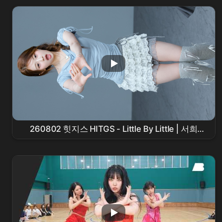
Lemon Tang ♬ 신촌 버스킹
260802 힛지스 HITGS - Little By Little | 서희
SEOHEE 세로 직캠 | 애플뮤직 팬사인회 [KPOP
FanCam 4K]