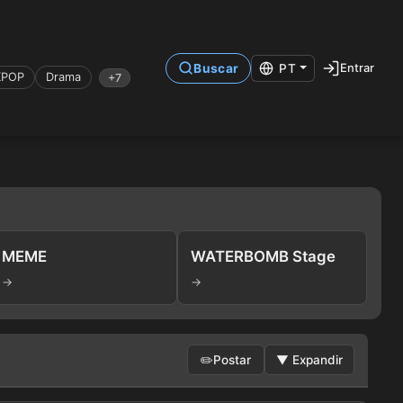
Entrar
Buscar
PT
KPOP
Drama
+7
MEME
WATERBOMB Stage
→
→
✏️
Postar
▼
Expandir