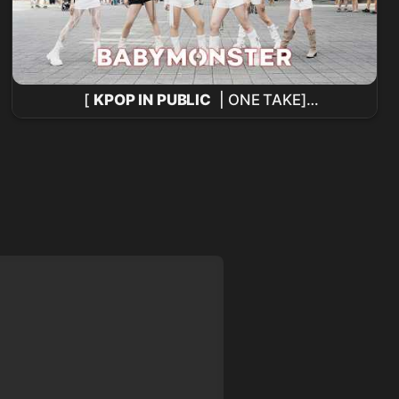
[
KPOP IN PUBLIC
| ONE TAKE]
BABYMONSTER
- '춤 (CHOOM)'
Dance
Cover
by KEYME from Taiwan