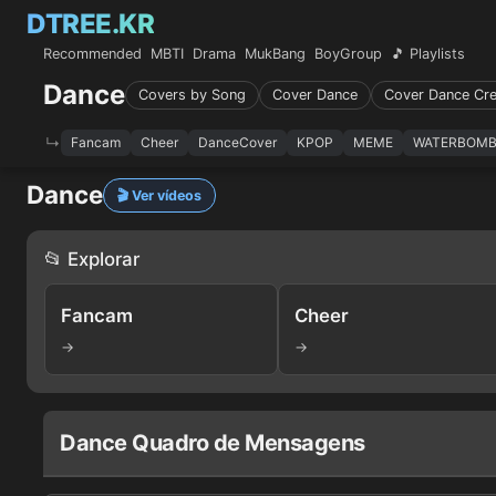
DTREE.KR
Recommended
MBTI
Drama
MukBang
BoyGroup
🎵 Playlists
Dance
Covers by Song
Cover Dance
Cover Dance Cr
Fancam
Cheer
DanceCover
KPOP
MEME
WATERBOMB 
Dance
🎬 Ver vídeos
📂 Explorar
Fancam
Cheer
→
→
Dance Quadro de Mensagens