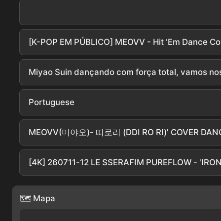
[K-POP EM PÚBLICO] MEOVV - Hit ‘Em Dance C
Miyao Suin dançando com força total, vamos nos
Portuguese
MEOVV(미야오)- 띠로리 (DDI RO RI)' COVER DANC
[4K] 260711-12 LE SSERAFIM PUREFLOW - 'IRON
🗺 Mapa