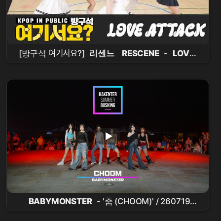
[방구석 여기서요?]
리센느
RESCENE
-
LOVE
ATTACK
|
커버댄스
Dance Cover
BABYMONSTER
- '춤 (CHOOM)' / 260719
HAKENTER
광안리
SUMMER
BUSKING