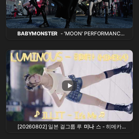
BABYMONSTER
- 'MOON' PERFORMANCE
VIDEO
[20260802] 일본 걸그룹 루
미나
스 - 히메카
(LUMINOUS - HIMEKA) ♪
ILLIT
- It's Me ♬ 신