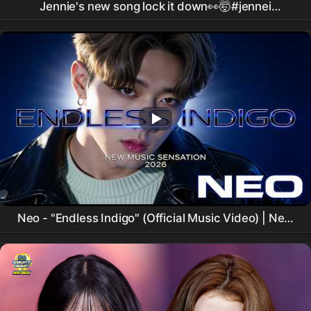
Jennie's new song lock it down👀🤯#jennei
#trendingshorts #viralvideo #youtubeshorts
#fypviralシ #kpop
Neo - "Endless Indigo" (Official Music Video) | New
Artist | Korean boy |New Music Video 2026