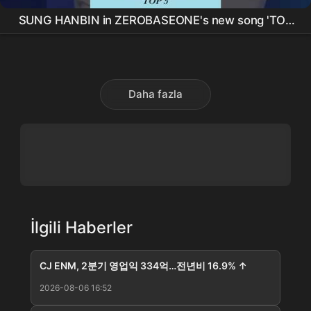
SUNG HANBIN in ZEROBASEONE's new song 'TOP
5' 🖐️ #shorts #ZEROBASEONE #성한빈⁠
Daha fazla
İlgili Haberler
CJ ENM, 2분기 영업익 334억…전년비 16.9% ↑
2026-08-06 16:52