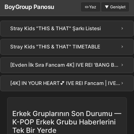
BoyGroup Panosu
✏️
Yaz
▼
Genişlet
›
Stray Kids "THIS & THAT" Şarkı Listesi
›
Stray Kids "THIS & THAT" TIMETABLE
›
[Evden İlk Sıra Fancam 4K] IVE REI 'BANG BANG' (IVE REI FanCam) @SBS Inkigayo 260215
›
[4K] IN YOUR HEART💕 IVE REI Fancam | IVE REI @ 251031 SHOW WHAT I AM
Erkek Gruplarının Son Durumu —
K-POP Erkek Grubu Haberlerini
Tek Bir Yerde