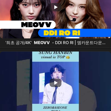
'최초 공개/4K'
MEOVV
- DDI RO RI | 엠카운트다운 X
메가콘서트 | #엠카운트다운 EP.931 | Mnet 260604
방송