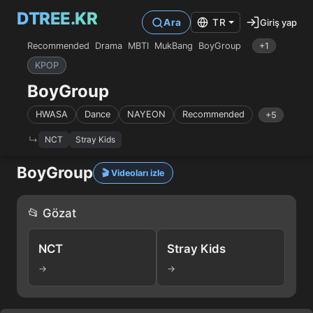
DTREE.KR
Giriş yap
Ara
TR
Recommended
Drama
MBTI
MukBang
BoyGroup
+1
KPOP
BoyGroup
HWASA
Dance
NAYEON
Recommended
+5
NCT
Stray Kids
BoyGroup
🎬 Videoları izle
📂 Gözat
NCT
Stray Kids
→
→