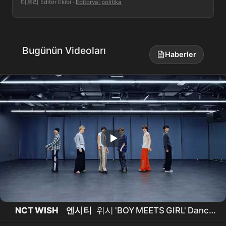
디트리 Editör Ekibi
·
Editoryal politika
Bugünün Videoları
Haberler
NCT WISH
엔시티
위시 'BOY MEETS GIRL' Dance
Practice