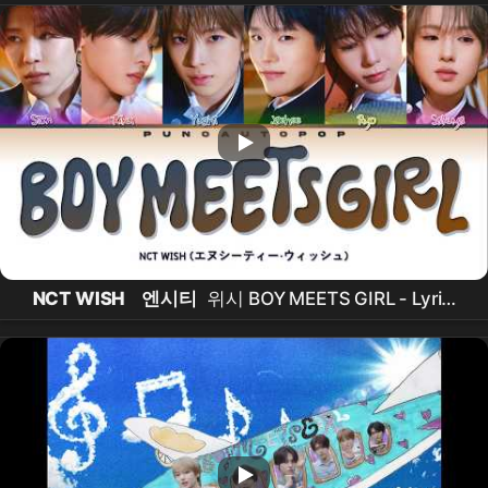
NCT WISH
엔시티
위시 BOY MEETS GIRL - Lyrics
(Color Coded/ENG/KAN/ROM/가사)