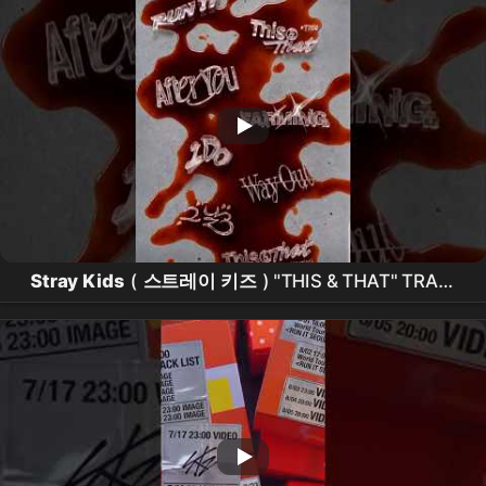
Stray Kids
(
스트레이 키즈
) "THIS & THAT" TRACK
LIST