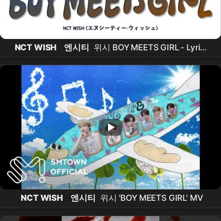
NCT WISH
엔시티
위시 BOY MEETS GIRL - Lyrics
(Color Coded/ENG/KAN/ROM/가사)
NCT WISH
엔시티
위시 'BOY MEETS GIRL' MV