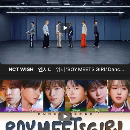
NCT WISH
엔시티
위시 'BOY MEETS GIRL' Dance
Practice