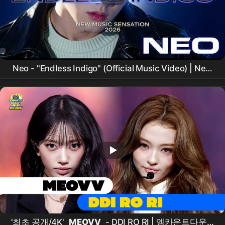
Neo - "Endless Indigo" (Official Music Video) | New
Artist | Korean boy |New Music Video 2026
'최초 공개/4K'
MEOVV
- DDI RO RI | 엠카운트다운 X