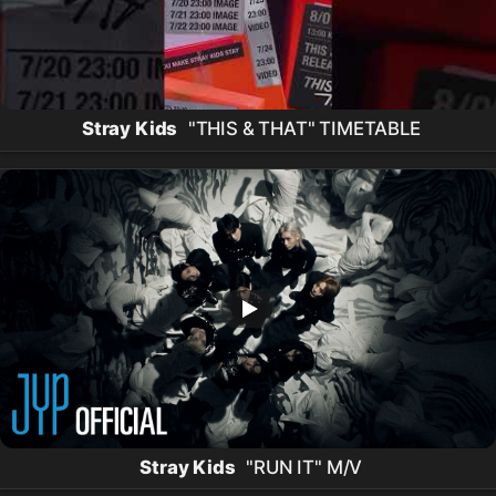
Stray Kids
"THIS & THAT" TIMETABLE
Stray Kids
"RUN IT" M/V