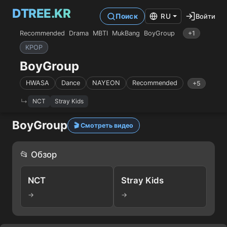
DTREE.KR
Войти
Поиск
RU
Recommended
Drama
MBTI
MukBang
BoyGroup
+1
KPOP
BoyGroup
HWASA
Dance
NAYEON
Recommended
+5
NCT
Stray Kids
BoyGroup
🎬 Смотреть видео
📂 Обзор
NCT
Stray Kids
→
→