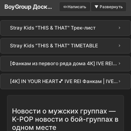
BoyGroup Доска объявлений
✏️
Написать
▼
Развернуть
›
Stray Kids "THIS & THAT" Трек-лист
›
Stray Kids "THIS & THAT" TIMETABLE
›
[Фанкам из первого ряда дома 4K] IVE REI 'BANG BANG' (IVE REI FanCam) @SBS Inkigayo 260215
›
[4K] IN YOUR HEART💕 IVE REI Фанкам | IVE REI @ 251031 SHOW WHAT I AM
Новости о мужских группах —
K-POP новости о бой-группах в
одном месте