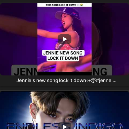
Jennie's new song lock it down👀🤯#jennei
#trendingshorts #viralvideo #youtubeshorts
#fypviralシ #kpop