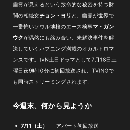
幽霊が見えるという致命的な秘密を持つ財
閥の相続女
チョン・ヨリ
と、幽霊が世界で
一番怖いソウル地検のエース検事
マ・ガン
ウク
が偶然にも絡み合い、未解決事件を解
決していくハプニング満載のオカルトロマ
ンスです。tvN土日ドラマとして7月18日土
曜日夜9時10分に初回放送され、TVINGで
も同時ストリーミングされます。
今週末、何から見ようか
7/11（土）
— アパート初回放送