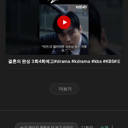
결혼의 완성 3회4회예고#drama #kdrama #kbs #KB
더보기
디트리
소개
|
📣 이 페이지 콘텐츠 더 보고 싶어요