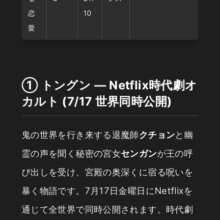
恋
10
愛
① トングン — Netflix時代劇オ
カルト (7/17 世界同時公開)
鬼の世界を行き来する退魔師
クチョン
と幽
霊の声を聞く秘密の宮女
センガン
が王の呼
び出しを受け、宮殿の奥深くに宿る呪いを
暴く物語です。7月17日金曜日にNetflixを
通じて全世界で同時公開されます。時代劇