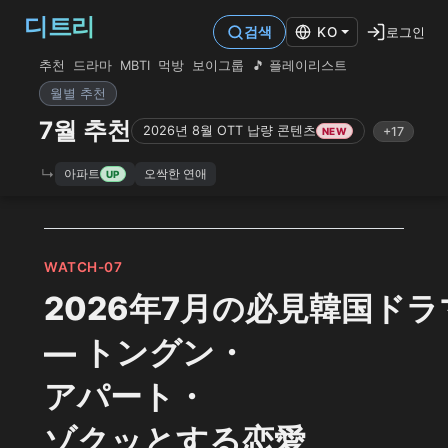
디트리
로그인
검색
KO
추천
드라마
MBTI
먹방
보이그룹
🎵 플레이리스트
월별 추천
7월 추천
2026년 8월 OTT 납량 콘텐츠
+17
NEW
아파트
오싹한 연애
UP
WATCH-07
2026年7月の必見韓国ドラ
— トングン・
アパート・
ゾクッとする恋愛