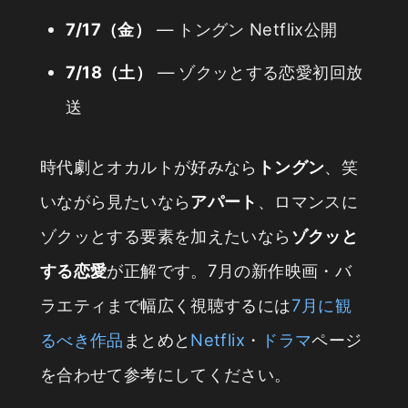
7/17（金）
— トングン Netflix公開
7/18（土）
— ゾクッとする恋愛初回放
送
時代劇とオカルトが好みなら
トングン
、笑
いながら見たいなら
アパート
、ロマンスに
ゾクッとする要素を加えたいなら
ゾクッと
する恋愛
が正解です。7月の新作映画・バ
ラエティまで幅広く視聴するには
7月に観
るべき作品
まとめと
Netflix
・
ドラマ
ページ
を合わせて参考にしてください。