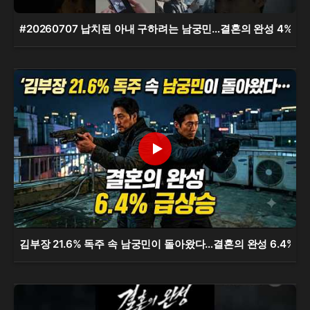
#20260707 납치된 아내 구하려는 남궁민…결혼의 완성 4%대
김부장 21.6% 독주 속 남궁민이 돌아왔다…결혼의 완성 6.4% 