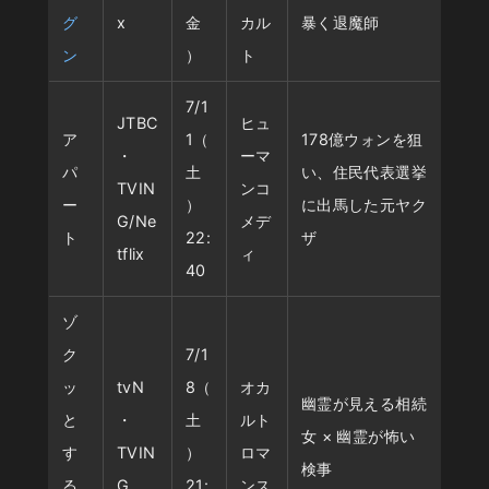
グ
x
金
カル
暴く退魔師
ン
）
ト
7/1
JTBC
ヒュ
ア
1（
178億ウォンを狙
・
ーマ
パ
土
い、住民代表選挙
TVIN
ンコ
ー
）
に出馬した元ヤク
G/Ne
メデ
ト
22:
ザ
tflix
ィ
40
ゾ
ク
7/1
ッ
tvN
8（
オカ
幽霊が見える相続
と
・
土
ルト
女 × 幽霊が怖い
す
TVIN
）
ロマ
検事
る
G
21:
ンス