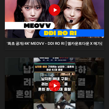
'최초 공개/4K' MEOVV - DDI RO RI | 엠카운트다운 X 메가콘서