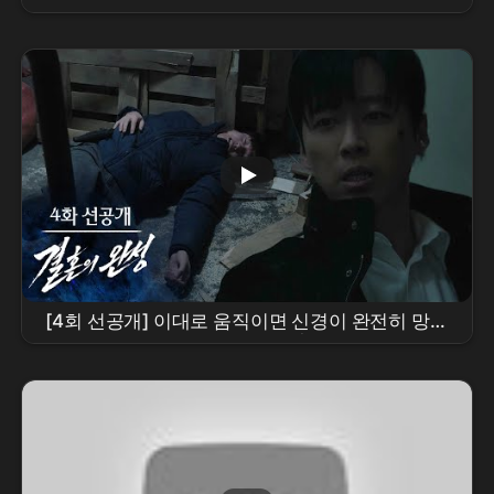
남궁민
의 광기 폭발! 진짜 괴물은 누구인가?
[4회 선공개] 이대로 움직이면 신경이 완전히 망가
질 거야 [
결혼의 완성
] | KBS 방송