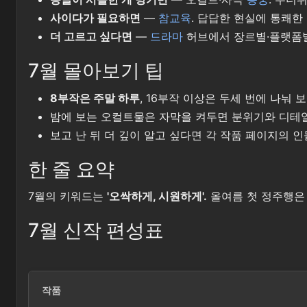
사이다가 필요하면
—
참교육
. 답답한 현실에 통쾌한 
더 고르고 싶다면
—
드라마
허브에서 장르별·플랫폼별
7월 몰아보기 팁
8부작은 주말 하루
, 16부작 이상은 두세 번에 나눠 
밤에 보는 오컬트물은 자막을 켜두면 분위기와 디테일
보고 난 뒤 더 깊이 알고 싶다면 각 작품 페이지의 
한 줄 요약
7월의 키워드는
'오싹하게, 시원하게'.
올여름 첫 정주행
7월 신작 편성표
작품