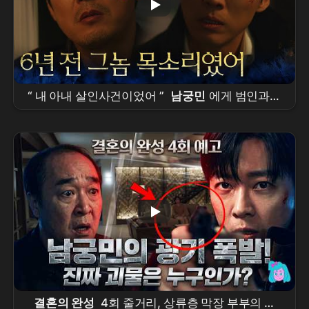
“ 내 아내 살인사건이었어 ”
남궁민
에게 범인과의
과거를 말하는 박병은 [
결혼의 완성
] | KBS
260712 방송
결혼의 완성
4회 줄거리, 상류층 막장 부부의 끝.