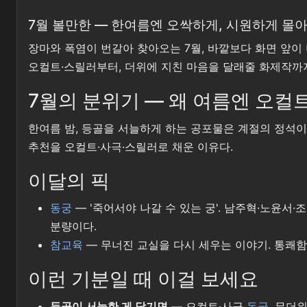
7월 볼만한 — 한여름엔 오싹하게, 시원하게 몰
장마와 폭염이 번갈아 찾아오는 7월, 바깥보다 화면 앞이
오컬트·스릴러부터, 더위에 지친 마음을 달래줄 화제작까지.
7월의 분위기 — 왜 여름엔 오컬
한여름 밤, 등골을 서늘하게 하는 공포물은 계절의 정석이
추천을 오컬트·사극·스릴러로 채운 이유다.
이달의 픽
동궁
— '죽어서야 나갈 수 있는 궁'. 남주혁·노윤서
분량이다.
참교육
— 무너진 교실을 다시 세우는 이야기. 통쾌함
이런 기분일 때 이걸 보세요
등골이 서늘한 게 당기면
— 오컬트·사극
동궁
. 무더