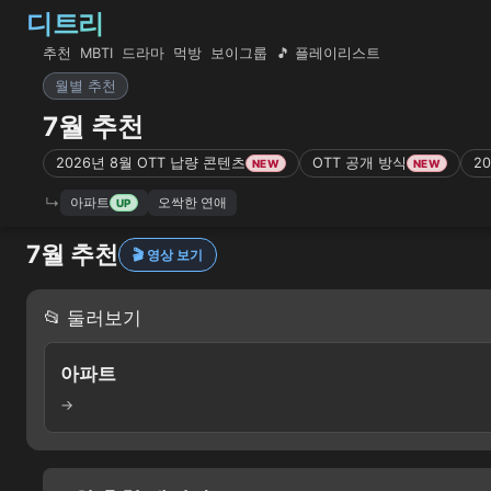
디트리
추천
MBTI
드라마
먹방
보이그룹
🎵 플레이리스트
월별 추천
7월 추천
2026년 8월 OTT 납량 콘텐츠
OTT 공개 방식
2
NEW
NEW
아파트
오싹한 연애
UP
7월 추천
🎬 영상 보기
📂 둘러보기
아파트
→