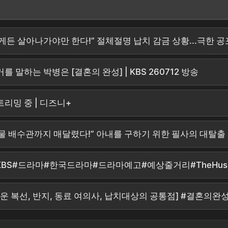
떻게든 살아나가야만 한다!” 절체절명 납치 감금 상황...극한 공포
말하는 박병은 [결혼의 완성] | KBS 260712 방송
트리밍 중 | 디즈니+
“건물 배수관까지 매달렸다!” 아내를 구하기 위한 필사의 대탈출
bs #KBS#드라마#한국드라마#드라마예고#예상줄거리#TheH