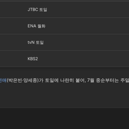
JTBC 토일
ENA 월화
tvN 토일
KBS2
연애
(박은빈·양세종)가 토일에 나란히 붙어, 7월 중순부터는 