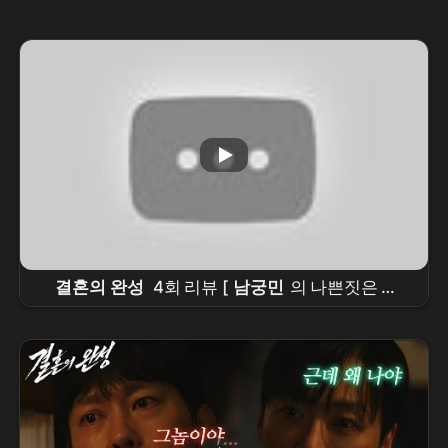
결혼의 완성
4회 리뷰 [
남궁민
의 나쁜짓은 불
륜, 새로운 복선, 반지, 동료 여의사, 납치대상의 공
통점] #결혼의완성#
남궁민
#결혼의완성
남궁
민
#결혼의완성#
남궁민
#결혼의완성
남궁민