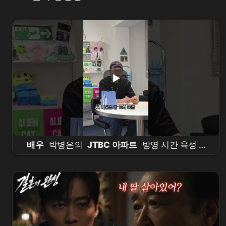
배우
박병은의
JTBC 아파트
방영 시간 육성 공
지