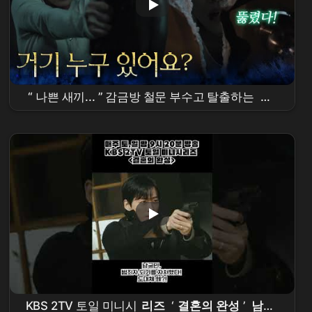
“ 나쁜 새끼... ” 감금방 철문 부수고 탈출하는
이
설
[
결혼의 완성
] | KBS 260712 방송
KBS 2TV 토일 미니시
리즈
‘
결혼의 완성
’
남궁