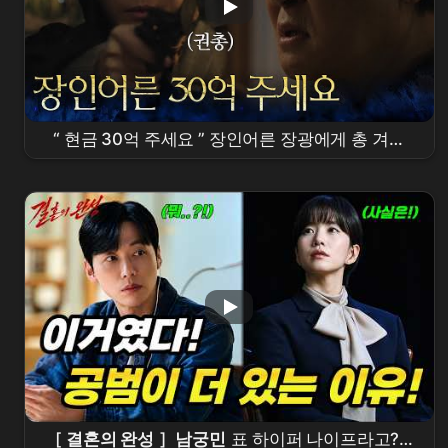
“ 현금 30억 주세요 ” 장인어른 장광에게 총 겨누
고 돈 달라는
남궁민
[
결혼의 완성
] | KBS
260712 방송
[
결혼의 완성
]
남궁민
표 하이퍼 나이프라고?!