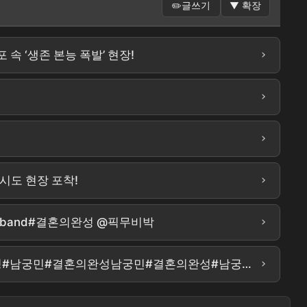
✏️
글쓰기
▼
확장
›
 속 ‘생존 본능 폭발’ 현장!
›
›
›
 시도 현장 포착!
›
usband#결혼의완성 @픽무비박
›
결혼의 완성 4회 리뷰 [남궁민의 나쁜짓은 불륜, 새로운 복선, 반지, 동료 여의사, 납치대상의 공통점] #결혼의완성#남궁민#결혼의완성남궁민#결혼의완성#남궁민#결혼의완성남궁민