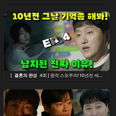
민
, “30억 제가 가져가야겠습니다” 이번엔 총을
든 강도로 돌변했다?! 장인-장모 향해 일촉즉발 충
격적 총구 대치!
[
결혼의 완성
4회 ] 원작 스포주의! 10년전 세윤
이 한 결정적 인생 실수! 납치된 진짜 이유!