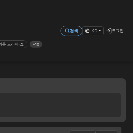
로그인
검색
KO
여름 드라마·쇼
+10