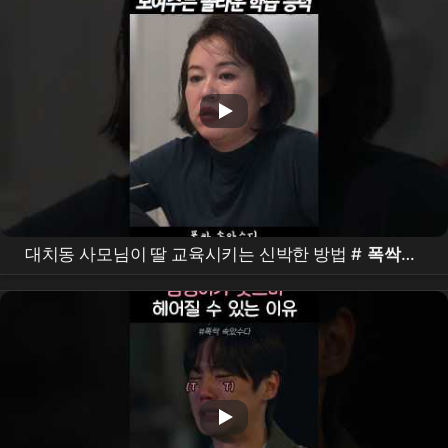
대치동 사모님이 딸 교육시키는 신박한 방법 #
폭싹속
았수다
#
아이유
#
박보검