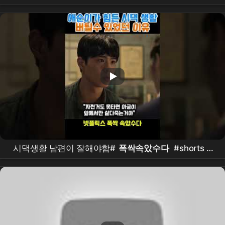
폭싹 속았수다
,16번째 문제
시댁생활 남편이 잘해야함#
폭싹속았수다
#shorts #
박보검
#
아이유