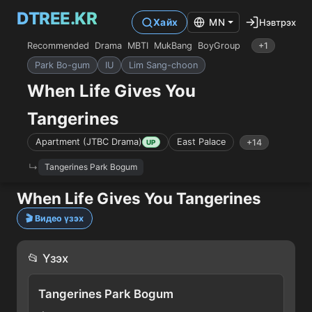
DTREE.KR
Нэвтрэх
Хайх
MN
Recommended
Drama
MBTI
MukBang
BoyGroup
+1
Park Bo-gum
IU
Lim Sang-choon
When Life Gives You
Tangerines
Apartment (JTBC Drama)
East Palace
+14
UP
Tangerines Park Bogum
When Life Gives You Tangerines
🎬 Видео үзэх
📂 Үзэх
Tangerines Park Bogum