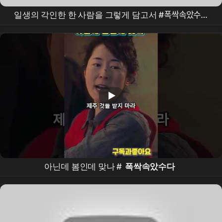
일생의 각인한 한 사람을 그렇게 담고서 #폭싹속았수다
#박해준 #박보검 #문소리 #아이유
아닌데 봄인데 맞나 #
폭싹속았수다