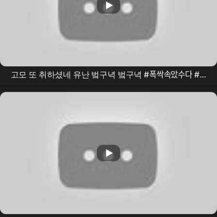
고모 또 취하셨네 유난 벜구녁 벜구녁 #폭싹속았수다 #문
소리 #아이유 #서혜원