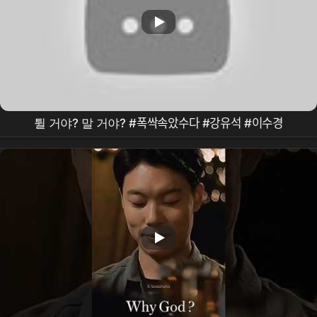
튈 거야? 말 거야? #폭싹속았수다 #강유석 #이수경