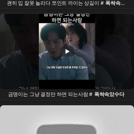
괜히 입 잘못 놀리다 쪼인트 까이는 상길이 #
폭싹속았
수다
금명이는 그냥 결정만 하면 되는사람 #
폭싹속았수다