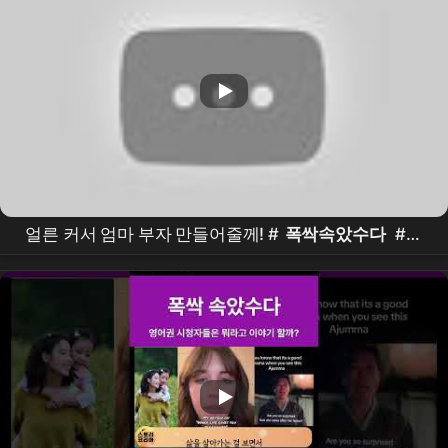
얼른 커서 엄마 부자 만들어줄께! #
폭싹속았수다
#명
장면 #
아이유
#관식이