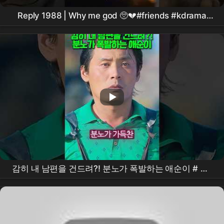
Reply 1988 | Why me god 🥺💔#friends #kdrama
#shorts #viral #hyeri
감히 내 남편을 건드려?! 분노가 폭발하는 애순이 #
폭
싹속았수다