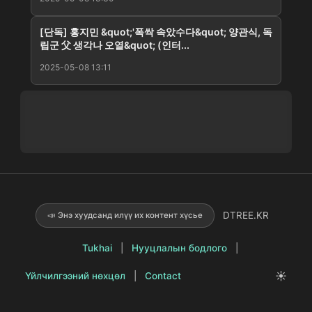
[단독] 홍지민 &quot;'폭싹 속았수다&quot; 양관식, 독
립군 父 생각나 오열&quot; (인터...
2025-05-08 13:11
DTREE.KR
📣 Энэ хуудсанд илүү их контент хүсье
Tukhai
|
Нууцлалын бодлого
|
☀️
Үйлчилгээний нөхцөл
|
Contact