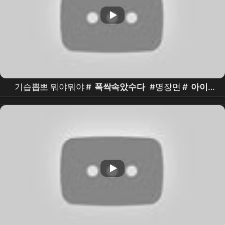
기습뽑뽀 뭐야뭐야 #
폭싹속았수다
#명장면 #
아이
유
#관식이