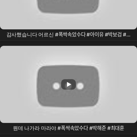
감사했습니다 어르신 #폭싹속았수다 #아이유 #박보검 #박
병호 #송광자
뭔데 나가라 마라야 #폭싹속았수다 #박해준 #최대훈