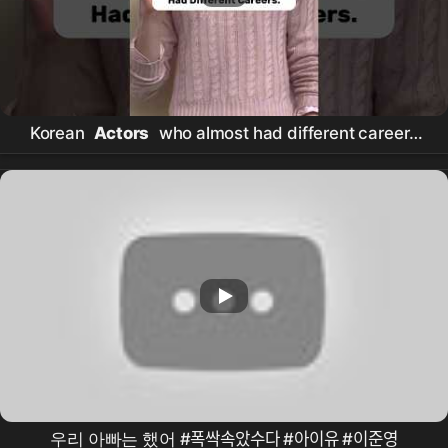
Korean
Actors
who almost had different careers
✨#youtubeshorts #kdrama #kpop #goviral #bts
#fyp
우리 아빠는 했어 #폭싹속았수다 #아이유 #이준영