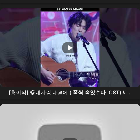
[홍이삭] 🎧내사랑 내곁에 (
폭싹 속았수다
OST) #홍
이삭 #isaachong #내사랑내곁에 #
폭싹속았수다
ost
#shorts