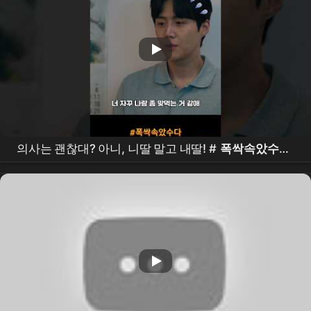
의사는 괜찮대? 아니, 니딸 말고 내딸! #
폭싹속았수다
#폭싹 #
넷플릭스