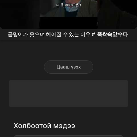
금명이가 웃으며 헤어질 수 있는 이유 #
폭싹속았수다
Цааш үзэх
Холбоотой мэдээ