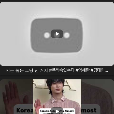
지는 놈은 그냥 진 거지 #폭싹속았수다 #염혜란 #김태연 #
이천무