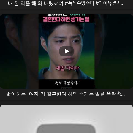
배 한 척을 해 와 버렸쪄여 #폭싹속았수다 #아이유 #박보
검 #나문희 #김용림 #오민애 #이수미 #차미경
좋아하는
여자
가 결혼한다 하면 생기는 일 #
폭싹속았
수다