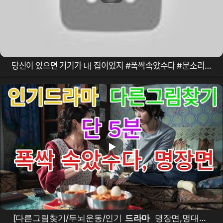
당신이 있으면 거기가 내 집이었지 #폭싹속았수다 #문소리 #
박해준
[다른그림찾기/두뇌운동/인기
드라마
명장면,명대사]