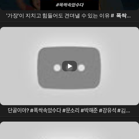
'가장'이 지치고 힘들어도 견뎌낼 수 있는 이유 #
폭싹속
았수다
#shorts
단골이야? #폭싹속았수다 #문소리 #박해준 #강유석 #김성
령 #백지원 #이수미 #오민애