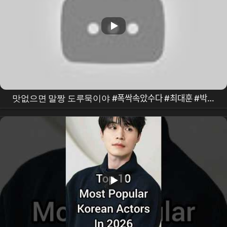
맛없으면 말짱 도루묵이야 #폭싹속았수다 #최대훈 #박해
준