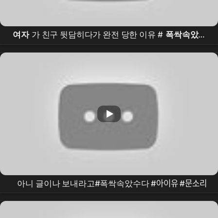
여자
가 친구 뒷담히다가 완전 당한 이유 #
폭싹속았수
다
아니 글이나 보내라고#폭싹속았수다 #아이유 #문소리