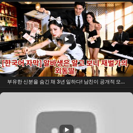
인간입니다만 #습크랩zip #notailtotell #SBSdrama
부유한 신분을 숨긴 채 3년 일하다! 남친이 공개적 모욕
을 하자, 아빠가 롤스로이스 한 줄을 보내 나를 맞으러
왔다!#Minidrama #
drama
#촌극