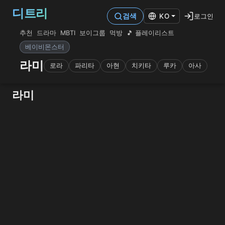
디트리
로그인
검색
KO
추천
드라마
MBTI
보이그룹
먹방
🎵 플레이리스트
베이비몬스터
라미
로라
파리타
아현
치키타
루카
아사
라미