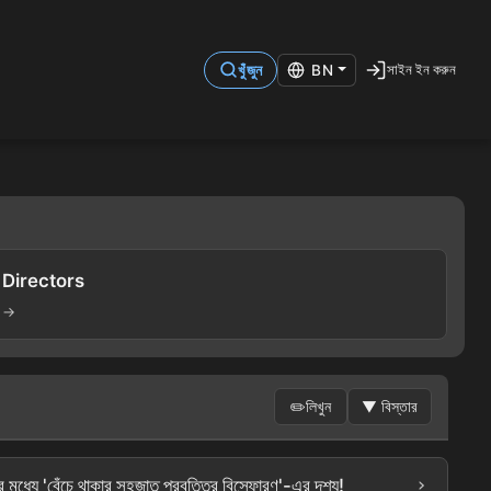
সাইন ইন করুন
খুঁজুন
BN
Directors
→
✏️
লিখুন
▼
বিস্তার
›
ে 'বেঁচে থাকার সহজাত প্রবৃত্তির বিস্ফোরণ'-এর দৃশ্য!