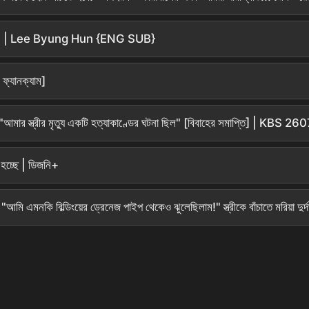
Seol | Lee Byung Hun {ENG SUB}
ফ্যানক্যাম]
: "আমার স্ত্রীর মৃত্যু একটি হত্যাকাণ্ডের ঘটনা ছিল" [বিবাহের সমাপ্তি] | KBS 26
ং হচ্ছে | ডিজনি+
নকি বিল্ডিংয়ের ড্রেনেজ পাইপ থেকেও ঝুলেছিলাম!" স্ত্রীকে বাঁচাতে মরিয়া দুর্দান্