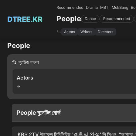
Recommended
Drama
MBTI
MukBang
Bo
People
DTREE.KR
Dance
Recommended
Actors
Writers
Directors
People
📂 ব্রাউজ করুন
Actors
→
People বুলেটিন বোর্ড
KBS 2TV উইকেন্ড মিনিসিরিজ '결혼의 완성' লি সিওল, "আমাকে যেভাবেই হোক