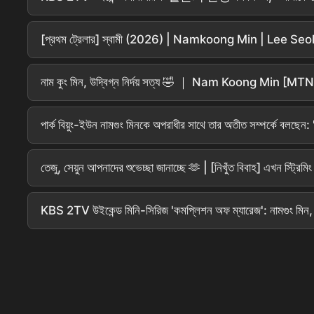
[প্রথম ট্রেলার] স্বামী (2026) | Namkoong Min | Lee 
নাম কুং মিন, উদ্বিগ্ন নির্দয় সত্য 🤣 ｜ Nam Koong Min [MTN 
পার্ক বিয়ুং-ইউন নামগুং মিনকে অপরাধীর সাথে তার অতীত সম্পর্কে বলছেন
তেজু, সেয়ুন আপনাদের শুভেচ্ছা জানাচ্ছে 🫶 | [নিখুঁত বিবাহ] এখন স্ট্রিমি
KBS 2TV উইকেন্ড মিনি-সিরিজ 'কমপ্লিশন অফ ম্যারেজ': নামগুং মিন, "আমি এম