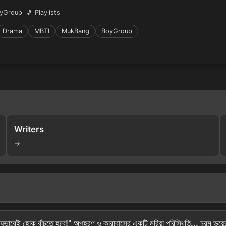
yGroup
🎵 Playlists
Drama
MBTI
MukBang
BoyGroup
Writers
→
 বাঁচতে হবে!" অপহরণ ও কারাবাসের একটি মরিয়া পরিস্থিতি... চরম ভয়ের মধ্য