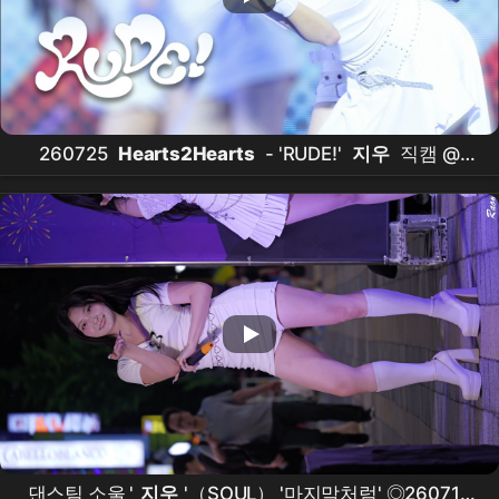
260725
Hearts2Hearts
- 'RUDE!'
지우
직캠 @
KMA
댄스팀 소울 '
지우
'（SOUL） '마지막처럼' ◎260710