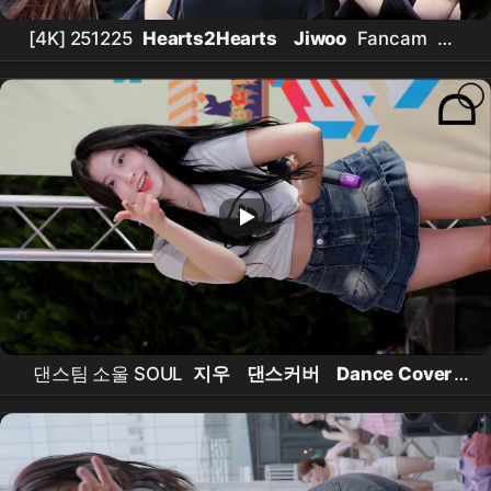
[4K] 251225
Hearts2Hearts
Jiwoo
Fancam
하
츠투하츠
지우
'FOCUS + DIRTY WORK’ 직캠 @
2025 SBS GAYO
DAEJEON
댄스팀 소울 SOUL
지우
댄스커버
Dance Cover
직캠 FANCAM /Do