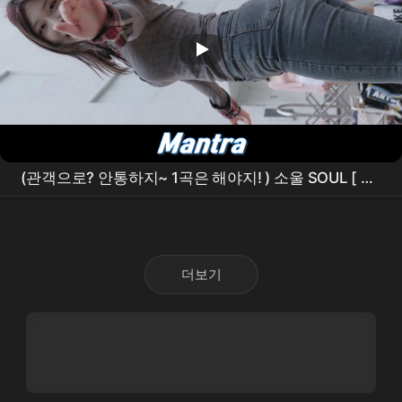
(관객으로? 안통하지~ 1곡은 해야지! ) 소울 SOUL [
지
우
] - Mantra [250427
홍대버스킹
]
더보기