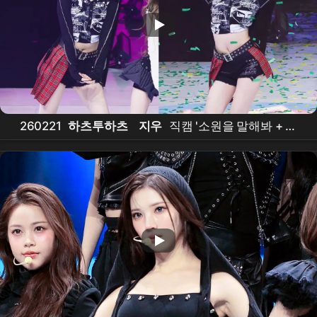
260221
하츠투하츠
지우
직캠 '소원을 말해봐 + 빨
간 맛' (
Hearts2Hearts
JIWOO
FanCam) @Hearts
House