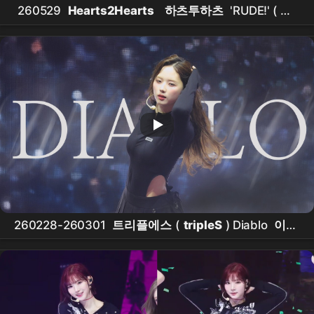
260529
Hearts2Hearts
하츠투하츠
'RUDE!' (
지
우
직캠) 한양대학교 축제
260228-260301
트리플에스
(
tripleS
) Diablo
이지
우
(
JIWOO
) My Secret New Zone in Taipei