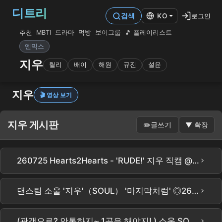
디트리
로그인
검색
KO
추천
MBTI
드라마
먹방
보이그룹
🎵 플레이리스트
엔믹스
지우
릴리
배이
해원
규진
설윤
지우
🎬 영상 보기
지우 게시판
✏️
글쓰기
▼
확장
›
260725 Hearts2Hearts - 'RUDE!' 지우 직캠 @ KMA
›
댄스팀 소울 '지우'（SOUL） '마지막처럼' ◎260710 송내로데오 퇴근길음악회 피벗캠 by Raon
›
(관객으로? 안통하지~ 1곡은 해야지! ) 소울 SOUL [지우] - Mantra [250427 홍대버스킹]