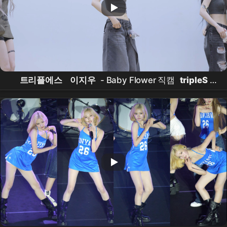
트리플에스
이지우
- Baby Flower 직캠
tripleS
Jiwoo
Fancam @260607 EVERLINE Fansign