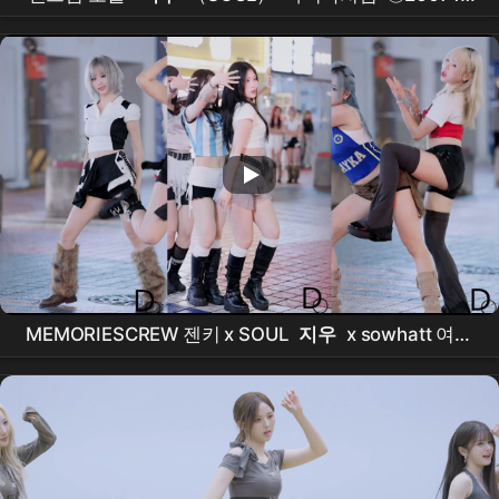
송내로데오 퇴근길음악회 피벗캠 by Raon
MEMORIESCREW 젠키 x SOUL
지우
x sowhatt 여영
ICONIC BY MISTAKE'
댄스커버
Dance Cover
직캠
FANCAM /Do