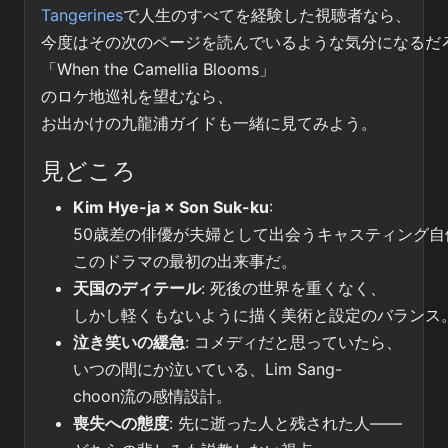
Tangerines
で人生のすべてを経験した視聴者なら、
今度はその次のページを読んでいるような気分になるだ
「When the Camellia Blooms」
のロケ地巡礼を望むなら、
お出かけの九龍浦ガイドも一緒に見てみよう。
見どころ
Kim Hye-ja × Son Suk-ku
:
50歳差の俳優が夫婦として出会うキャスティング自
このドラマの最初の出来事だ。
天国のディテール
: 死後の世界を重くなく、
しかし軽くもないように描く美術と設定のバランス
泣き笑いの緩急
: コメディだと思っていたら、
いつの間にか泣いている、Lim Sang-
choon流の感情設計。
喪失への態度
: 先に逝った人と残された人――