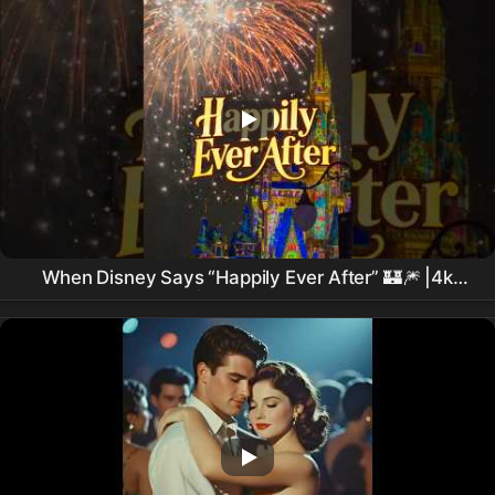
When Disney Says “Happily Ever After” 🏰🎆 |4k
filming | #happilyeverafter