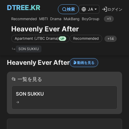
DTREE.KR
ログイン
検索
JA
Recommended
MBTI
Drama
MukBang
BoyGroup
+1
Heavenly Ever After
Apartment (JTBC Drama)
Recommended
+14
UP
SON SUKKU
Heavenly Ever After
🎬 動画を見る
📂 一覧を見る
SON SUKKU
→