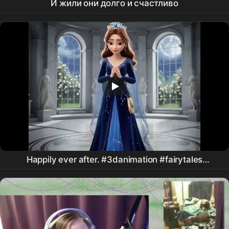
И жили они долго и счастливо
Happily ever after. #3danimation #fairytales
#animatedfairytales #bedtimestory