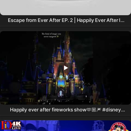
Escape from Ever After EP. 2 | Happily Ever After Is
Now HR-Approved
Happily ever after fireworks show🫶🏼🎆 #disney
#magickingdom #happilyeverafter #disneyworld