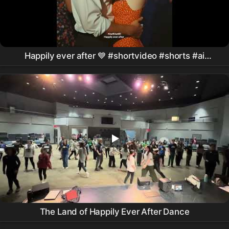
Happily ever after 💙 #shortvideo #shorts #ai
#aimusic #aivideo #aishorts #aiart #aianimation
#love
The Land of Happily Ever After Dance