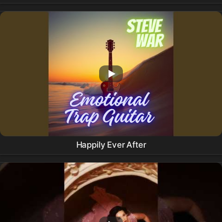
Katie Cross / K. Cross // 6 Feb @ 4 pm CST💗
Happily Ever After