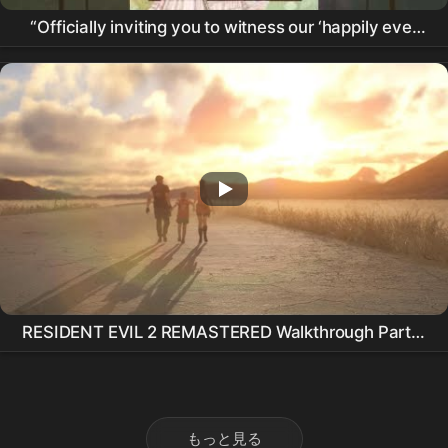
“Officially inviting you to witness our ‘happily ever
after’ ✨” #shaadi #wedding #invitation
RESIDENT EVIL 2 REMASTERED Walkthrough Part 9
- Happily Ever After (Claire)
もっと見る