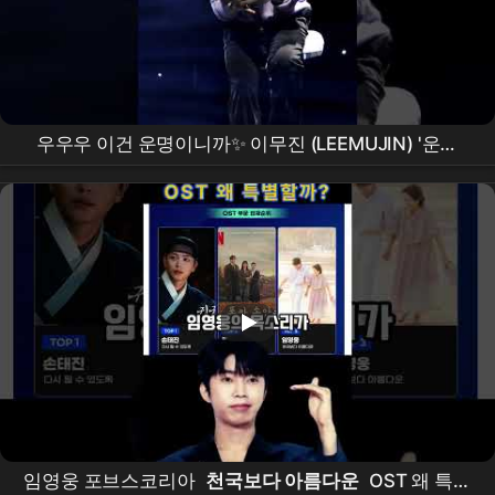
우우우 이건 운명이니까✨️ 이무진 (LEEMUJIN) '운명
(
천국보다 아름다운
OST)' 2025 이무진 소극장 콘서
트 [오늘의, eMUtion] DAY2
임영웅 포브스코리아
천국보다 아름다운
OST 왜 특별