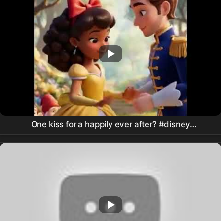
One kiss for a happily ever after? #disney
#animatedfairytales #fairytalesstory #snowwhite