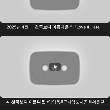
2025년 4월 | "
천국보다 아름다운
" · "Love & Hate" ·
"Perfect Crime" 외 45곡
🌷
천국보다 아름다운
/임영웅#곤지암도자공원황톳길