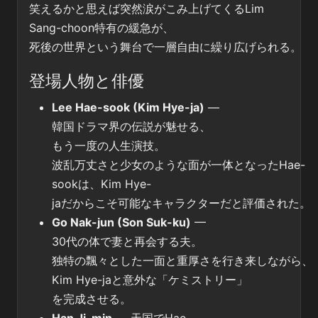
笑えるかと思えば突然涙がこみ上げてくるLim
Sang-choon特有の緩急が、
死後の世界という舞台で一層自由に繰り広げられる。
登場人物と俳優
Lee Hae-sook (Kim Hye-ja)
—
韓国ドラマ界の伝説が魅せる、
もう一度の人生演技。
波乱万丈さと少女のような面が一体となったHae-
sookは、Kim Hye-
jaだからこそ可能なキャラクターだと評価された。
Go Nak-jun (Son Suk-ku)
—
30代の体で妻と再会する夫。
独特の飄々とした一面と重厚さを行き来しながら、
Kim Hye-jaと意外な「ケミストリー」
を完成させる。
Han Ji-min
— 天国でHae-