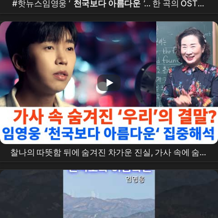
#핫뉴스임영웅 ‘
천국보다 아름다운
’… 한 곡의 OST가
남긴 가장 깊은 질문
찰나의 따뜻함 뒤에 숨겨진 차가운 진실, 가사 속에 숨겨
진 '우리'의 결말