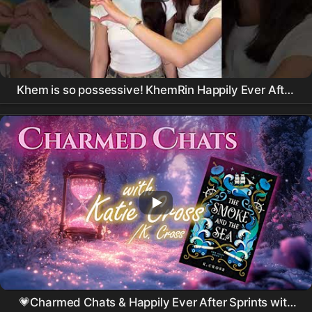
Khem is so possessive! KhemRin Happily Ever After
😭 #wlw #thaigl#junenannirin #enjoyyotdr
#enjoyjune
💗Charmed Chats & Happily Ever After Sprints with