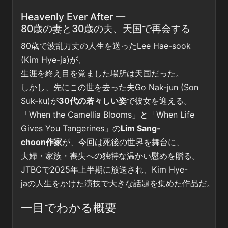
Heavenly Ever After —
80歳の妻と30歳の夫、天国で再会する
80歳で波乱万丈の人生を送ったLee Hae-sook
(Kim Hye-ja)が、
生涯を終え目を覚ました場所は天国だった。
しかし、先にこの世を去った夫Go Nak-jun (Son
Suk-ku)が
30代の若々しい姿
で彼女を迎える。
「When the Camellia Blooms」と「When Life
Gives You Tangerines」の
Lim Sang-
choon作家
が、今回は死後の世界を舞台に、
夫婦・家族・喪失への独特な温かい慰めを贈る。
JTBCで2025年上半期に放送され、Kim Hye-
jaの人生をかけた演技で大きな話題を集めた作品だ。
一目でわかる概要