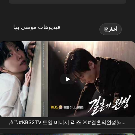
فيديوهات موصى بها
أخبار
🎶〽️#KBS2TV 토일 미니시
리즈
🚨#결혼의완성🩺💥
#OST Part.3🎵The Calling🧩#가호 #Gaho🎨＃
남궁