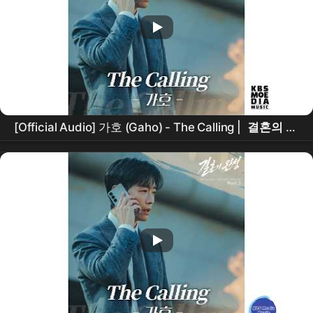
[Official Audio] 가호 (Gaho) - The Calling |
결혼의 완
성
Original Sound Track Part.3