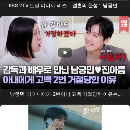
KBS 2TV 토일 미니시
리즈
‘
결혼의 완성
’
남궁민
-
박병은, 드디어 만났다?! 운명을 뒤흔들 두 남자의 살벌
한 첫 정식 대면!
남궁민
이 아내에게 2번이나 고백 거절당한 이유는?!
남궁민
♥진아름
감독
과
배우
로 만난 첫 만남부터
화제였던 프로포즈 썰까지💕 | KBS 260710 방송