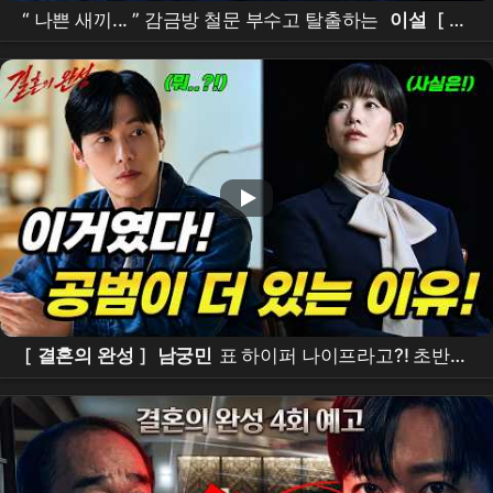
“ 나쁜 새끼... ” 감금방 철문 부수고 탈출하는
이설
[
결
혼의 완성
] | KBS 260712 방송
[
결혼의 완성
]
남궁민
표 하이퍼 나이프라고?! 초반후
기! 공범이 더 있을수밖에 없는 이유!