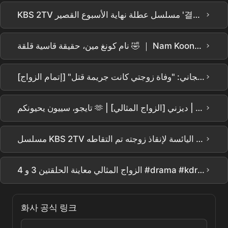
›
KBS 2TV مسلسل عطلة نهاية الأسبوع القصير '결혼의 완성' لي سيول، "يجب أن أبقى على قيد الحياة مهما كلف الأمر!" وضع يائس من الاختطاف والاحتجاز... مشهد 'انفجار غريزة البقاء' وسط خوف شديد!
›
نام كونغ مين، حقيقة قاسية قلقة 🤣 ｜ Nam Koong Min [MTN فانس كام]
›
بارك بيونغ أون يخبر نامغونغ مين عن ماضيه مع الجاني: "وفاة زوجتي كانت جريمة قتل" [إتمام الزواج] | KBS 260712 بث
›
تايجو، سييون يحيونكم 🫶 | [الزواج المثالي] يُعرض الآن | ديزني+
›
مسلسل KBS 2TV القصير لعطلة نهاية الأسبوع 'إتمام الزواج': نامغونغ مين، "لقد تدليت حتى من أنبوب الصرف الصحي للمبنى!" مشهد محاولة الهروب الكبير اليائسة لإنقاذ زوجته تم التقاطه!
›
الزواج المثالي معاينة الحلقتين 3 و 4 #drama #kdrama #kbs #KBS#드라마#한국드라마#드라마예고#예상줄거리#TheHusband#결혼의완성 @بيك_موفي_باك
화사 공식 링크