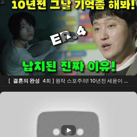
민
＃
이설
#
김대명
#
이상희
#박병은 /토, 일/오후
9:20
[
결혼의 완성
4회 ] 원작 스포주의! 10년전 세윤이 한
결정적 인생 실수! 납치된 진짜 이유!