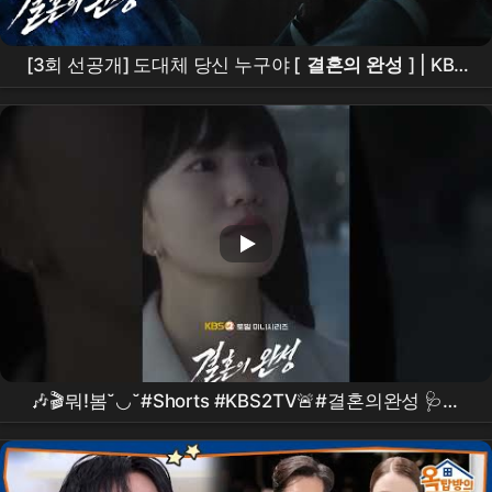
[3회 선공개] 도대체 당신 누구야 [
결혼의 완성
] | KBS
방송
🎶🎬뭐!봄˘◡˘#Shorts #KBS2TV🚨#결혼의완성 🩺💥
#OST #OHYUL_of_LNGSHOT by, Us, Now 🚫＃
남궁
민
＃
이설
#
김대명
#
이상희
#박병은