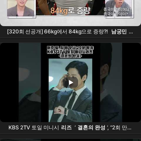
[320회 선공개] 66kg에서 84kg으로 증량?!
남궁민
이
밝히는 철저한 자기 관리 비법은? | [옥탑방의 문제아들]
ㅣKBS 260710 방송
KBS 2TV 토일 미니시
리즈
‘
결혼의 완성
’, “2회 만에
최고 시청률 껑충! 자체 시청률 경신! 파죽지세 급상승세