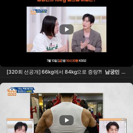
[320회 선공개] 66kg에서 84kg으로 증량?!
남궁민
이
밝히는 철저한 자기 관리 비법은? | [옥탑방의 문제아들]
ㅣKBS 260710 방송