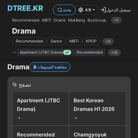
DTREE.KR
تسجيل الدخول
AR
بحث
Recommended
MBTI
Drama
MukBang
BoyGroup
+1
Drama
Recommended
Dance
MBTI
KPOP
+5
Apartment (JTBC Drama)
Recommended
+15
UP
Drama
🎬 مشاهدة الفيديوهات
📂 تصفح
Apartment (JTBC
Best Korean
Drama)
Dramas H1 2026
→
→
Recommended
Chamgyoyuk