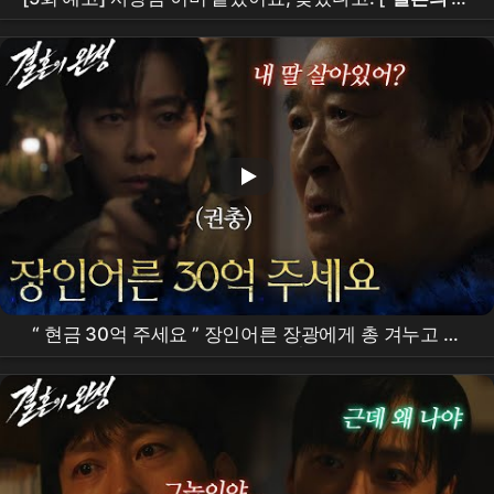
성
] | KBS 방송
“ 현금 30억 주세요 ” 장인어른 장광에게 총 겨누고 돈
달라는
남궁민
[
결혼의 완성
] | KBS 260712 방송