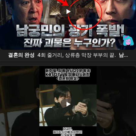
결혼의 완성
4회 줄거리, 상류층 막장 부부의 끝.
남궁
민
의 광기 폭발! 진짜 괴물은 누구인가?