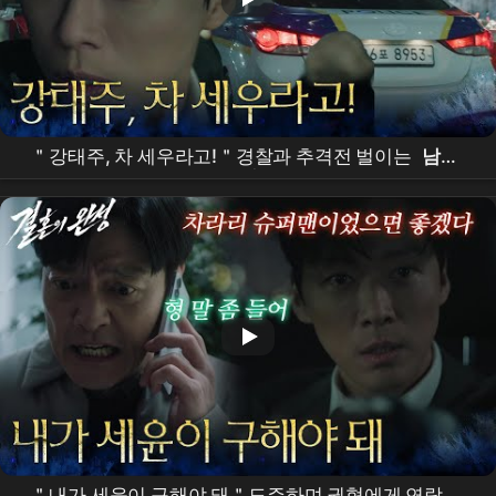
＂강태주, 차 세우라고!＂경찰과 추격전 벌이는
남궁
민
[
결혼의 완성
] | KBS 260711 방송
＂내가 세윤이 구해야 돼＂도주하며 권혁에게 연락 하