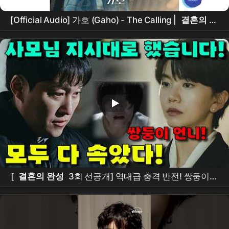
[Official Audio] 가호 (Gaho) - The Calling |
결혼의 완
성
Original Sound Track Part.3
[
결혼의 완성
3회 선공개] 역대급 충격 반전! 쌍둥이언
니의 충격 존재! 납치사건의 진짜 배후!