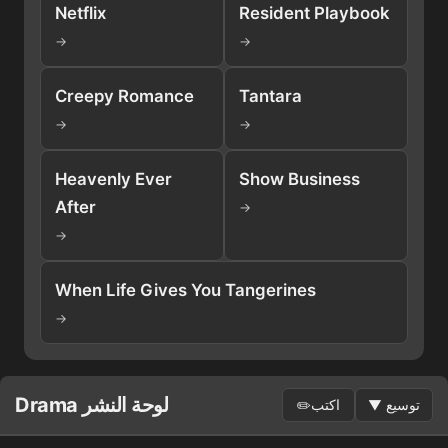
Netflix
Resident Playbook
→
→
Creepy Romance
Tantara
→
→
Heavenly Ever
Show Business
After
→
→
When Life Gives You Tangerines
→
Drama لوحة النشر
توسيع
▼
اكتب
✏️