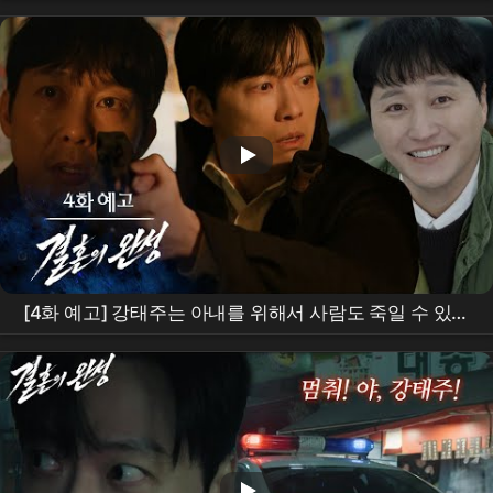
남궁민
딸 죽음, 그리고
세은
이 한 나쁜짓?] #결혼의
완성#
남궁민
#결혼의완성
남궁민
#결혼의완성#
남
궁민
#결혼의완성
남궁민
[4화 예고] 강태주는 아내를 위해서 사람도 죽일 수 있을
까? [
결혼의 완성
] | KBS 방송