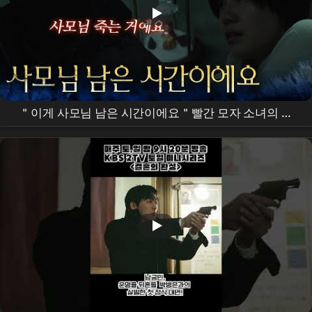
＂이게 사모님 남은 시간이에요＂빨간 모자 소녀의 의
미를 알게 된
이설
[
결혼의 완성
] | KBS 260711 방송