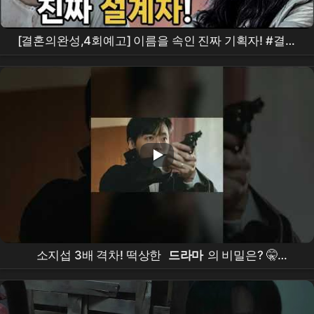
[결혼의완성,4회예고] 이름을 속인 진짜 기획자! #결혼
의완성
소지섭 3배 격차! 떡상한
드라마
의 비밀은? 🤫
#Shorts