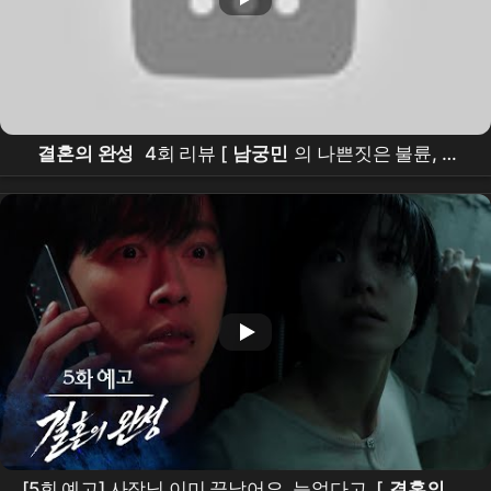
결혼의 완성
4회 리뷰 [
남궁민
의 나쁜짓은 불륜, 새
로운 복선, 반지, 동료 여의사, 납치대상의 공통점] #결
혼의완성#
남궁민
#결혼의완성
남궁민
#결혼의완성
#
남궁민
#결혼의완성
남궁민
[5회 예고] 사장님 이미 끝났어요, 늦었다고. [
결혼의 완