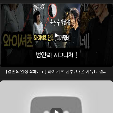
[결혼의완성,5회예고] 와이셔츠 단추, 나온 이유! #결혼
의완성