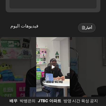
فيديوهات اليوم
أخبار
배우
박병은의
JTBC 아파트
방영 시간 육성 공지