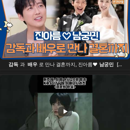
감독
과
배우
로 만나 결혼까지, 진아름♥
남궁민
[옥
탑방의 문제아들/Problem Child in House] | KBS
260710 방송