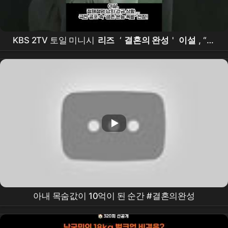
KBS 2TV 토일 미니시
리즈
‘
결혼의 완성
'
이설
, “어
떻게든 살아나가야만 한다!” 절체절명 납치 감금 상황...
극한 공포 속 ‘생존 본능 폭발’ 현장!
아내 목숨값이 10억이 된 순간 #결혼의완성