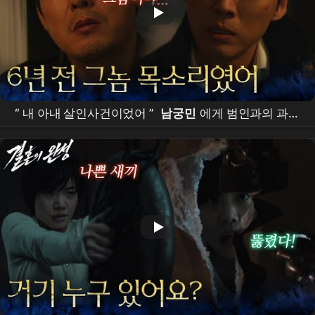
“ 내 아내 살인사건이었어 ”
남궁민
에게 범인과의 과거
를 말하는 박병은 [
결혼의 완성
] | KBS 260712 방송