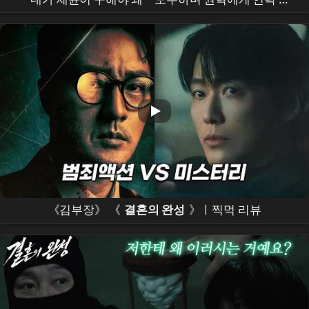
는
남궁민
[
결혼의 완성
] | KBS 260711 방송
《김부장》 《
결혼의 완성
》ㅣ찍먹 리뷰