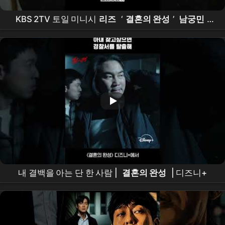
KBS 2TV 토일 미니시
리즈
‘
결혼의 완성
’
남궁민
,
“30억 제가 가져가야겠습니다” 이번엔 총을 든 강도로
돌변했다?! 장인-장모 향해 일촉즉발 충격적 총구 대치!
내 결백을 아는 단 한 사람 |
결혼의 완성
| 디즈니+