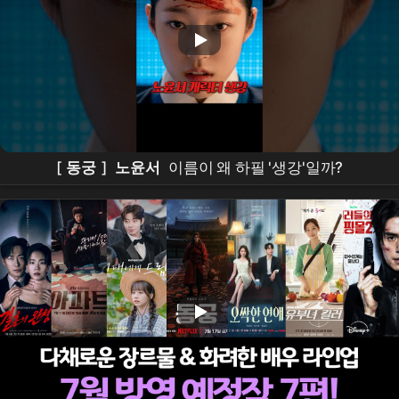
[
동궁
]
노윤서
이름이 왜 하필 '생강'일까?