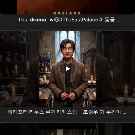
this
drama
🔥😍#TheEastPalace #
동궁
#NamJooHyuk #
남주혁
#RohYoonSeo #
노윤서
#kdrama #shorts #foryou #fyp
해리포터 리무스 루핀 리캐스팅 |
조승우
가 루핀이 된
다면? | Harry Potter Remus Lupin Recasting |
Cho
Seung-woo