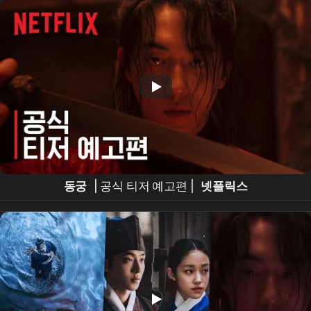
남
#namjoohyuk
동궁
| 공식 티저 예고편 |
넷플릭스