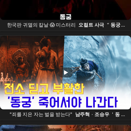
한국판 귀멸의 칼날 😱 미스터리
오컬트 사극
“
동궁
”
떴다!! #
동궁
#theeastpalace #netflixkr #
남주혁
#
노윤서
"죄를 지은 자는 벌을 받는다"
남주혁
·
조승우
'
동
궁
', 전소 위기 이겨내고 7월 17일 공개