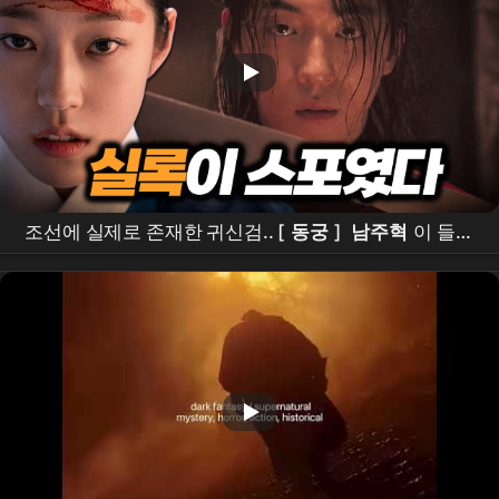
조선에 실제로 존재한 귀신검.. [
동궁
]
남주혁
이 들었
다ㄷㄷ