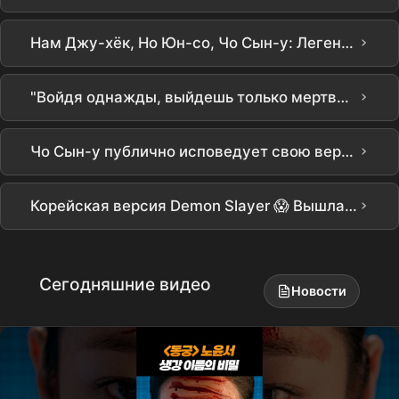
›
Нам Джу-хёк, Но Юн-со, Чо Сын-у: Легендарный состав! Оккультная историческая дорама Netflix «Донгун» выходит 17 числа следующего месяца #Донгун #Netflix #НамДжуХёк #НоЮнСо #ЧоСынУ
›
"Войдя однажды, выйдешь только мертвым."...Какова истинная сущность проклятого дворца 'Донгун', названного Нам Джу Хёком X Но Юн Со и Чо Сын У?
›
Чо Сын-у публично исповедует свою веру [THE GOD I MET | Бог, в которого я верю]
›
Корейская версия Demon Slayer 😱 Вышла мистическая оккультная историческая драма "Донгун"!! #동궁 #theeastpalace #netflixkr #НамДжу-хёк #НоЮн-со
Сегодняшние видео
Новости