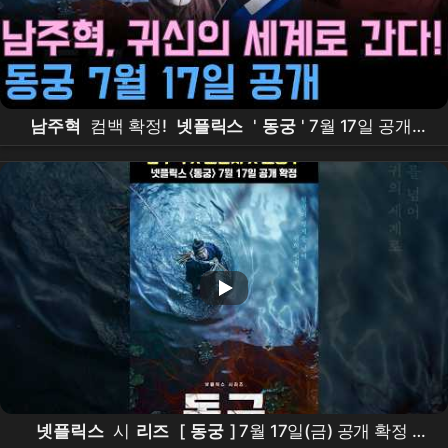
남주혁
컴백 확정!
넷플릭스
'
동궁
' 7월 17일 공개 –
조승우
·
노윤서
와 함께 귀신의 세계로
넷플릭스
시
리즈
[
동궁
] 7월 17일(금) 공개 확정 |