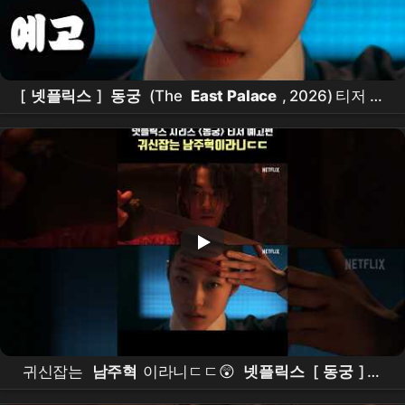
[
넷플릭스
]
동궁
(The
East Palace
, 2026) 티저 예
고편
귀신잡는
남주혁
이라니ㄷㄷ😲
넷플릭스
[
동궁
] 티
저 예고편 공개 #
남주혁
#
노윤서
#
조승우
#장
영