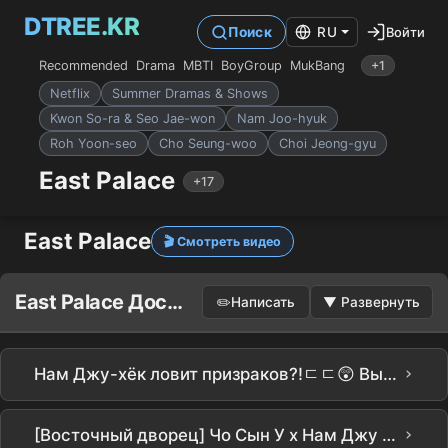
DTREE.KR
Войти
Поиск
RU
Recommended
Drama
MBTI
BoyGroup
MukBang
+1
Netflix
Summer Dramas & Shows
Kwon So-ra & Seo Jae-won
Nam Joo-hyuk
Roh Yoon-seo
Cho Seung-woo
Choi Jeong-gyu
East Palace
+17
East Palace
🎬 Смотреть видео
East Palace Доска объявлений
✏️
Написать
▼
Развернуть
›
Нам Джу-хёк ловит призраков?!ㄷㄷ😲 Вышел тизер-трейлер Netflix [Донгун] #남주혁 #노윤서 #조승우 #장영남 #namjoohyuk
›
[Восточный дворец] Чо Сын У x Нам Джу Хёк порвали.. Мурашки по коже деталиㄷㄷ Новый релиз Netflix [Восточный дворец] подробный анализ тизера! В этом есть все самое интересное, не так ли??? #the east palace #netflix