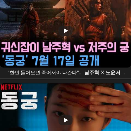
"한번 들어오면 죽어서야 나간다"…
남주혁
X
노윤서
,
조승우
가 부른 저주의 궁 '
동궁
'의 정체는?