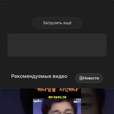
남주혁
Nam Joohyuk,
노윤서
, Roh Yoonseo,
조승
우
Загрузить ещё
Рекомендуемые видео
Новости