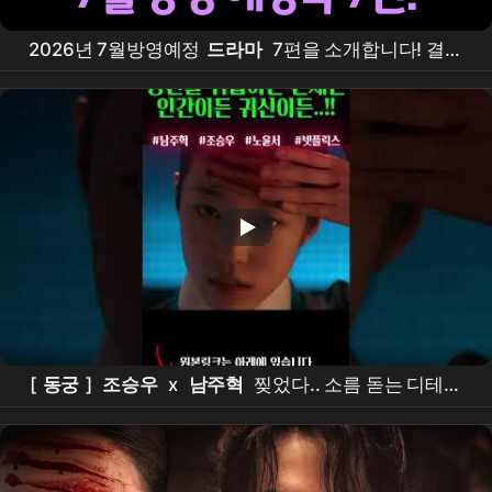
2026년 7월방영예정
드라마
7편을 소개합니다! 결혼
의완성,
아파트
, 그대에게드림,
동궁
, 오싹한연애, 유
부녀킬러, 킬리들의쇼핑몰시즌2 #7월
드라마
라인업,
#7월방영
드라마
[
동궁
]
조승우
x
남주혁
찢었다.. 소름 돋는 디테일
ㄷㄷ
넷플릭스
신작 [
동궁
] 티저 정밀 분석!이건 재미
있는 건 다 있는데??? #the
east palace
#
netflix