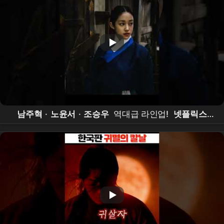
남주혁
·
노윤서
·
조승우
역대급 라인업!
넷플릭스
오컬트 사극
'
동궁
' 내달 17일 공개 #
동궁
#
넷플릭
스
#
남주혁
#
노윤서
#
조승우