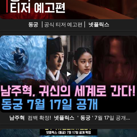
동궁
| 공식 티저 예고편 |
넷플릭스
남주혁
컴백 확정!
넷플릭스
'
동궁
' 7월 17일 공개 –
조승우
·
노윤서
와 함께 귀신의 세계로