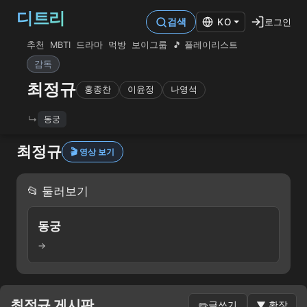
디트리
로그인
검색
KO
추천
MBTI
드라마
먹방
보이그룹
🎵 플레이리스트
감독
최정규
홍종찬
이윤정
나영석
동궁
최정규
🎬 영상 보기
📂 둘러보기
동궁
→
최정규 게시판
✏️
글쓰기
▼
확장