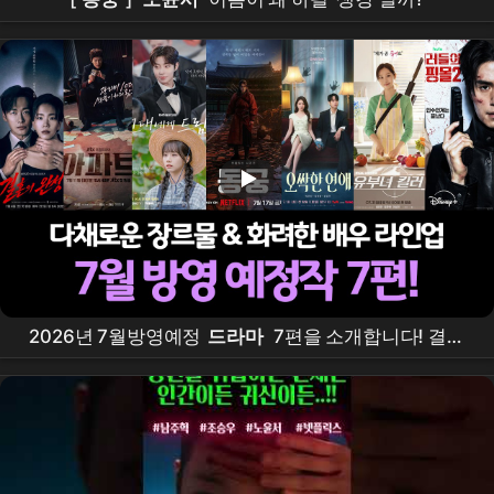
2026년 7월방영예정
드라마
7편을 소개합니다! 결혼
의완성,
아파트
, 그대에게드림,
동궁
, 오싹한연애, 유
부녀킬러, 킬리들의쇼핑몰시즌2 #7월
드라마
라인업,
#7월방영
드라마