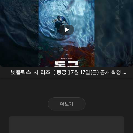
넷플릭스
시
리즈
[
동궁
] 7월 17일(금) 공개 확정 |
남주혁
Nam Joohyuk,
노윤서
, Roh Yoonseo,
조승
우
더보기