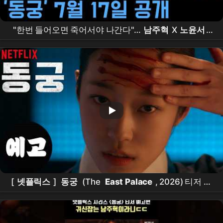
"한번 들어오면 죽어서야 나간다"…
남주혁
X
노윤서
,
조승우
가 부른 저주의 궁 '
동궁
'의 정체는?
[
넷플릭스
]
동궁
(The
East Palace
, 2026) 티저 예
고편