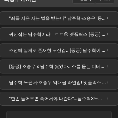
›
"죄를 지은 자는 벌을 받는다" 남주혁·조승우 '동궁', 전소 위기 이겨내고 7월 17일 공개
›
귀신잡는 남주혁이라니ㄷㄷ😲 넷플릭스 [동궁] 티저 예고편 공개 #남주혁 #노윤서 #조승우 #장영남 #namjoohyuk
›
조선에 실제로 존재한 귀신검.. [동궁] 남주혁이 들었다ㄷㄷ
›
[동궁] 조승우 x 남주혁 찢었다.. 소름 돋는 디테일ㄷㄷ 넷플릭스 신작 [동궁] 티저 정밀 분석!이건 재미있는 건 다 있는데??? #the east palace #netflix
›
남주혁·노윤서·조승우 역대급 라인업! 넷플릭스 오컬트 사극 '동궁' 내달 17일 공개 #동궁 #넷플릭스 #남주혁 #노윤서 #조승우
›
"한번 들어오면 죽어서야 나간다"…남주혁X노윤서, 조승우가 부른 저주의 궁 '동궁'의 정체는?