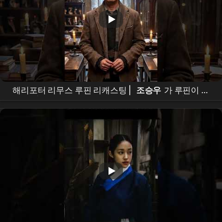
해리포터 리무스 루핀 리캐스팅 |
조승우
가 루핀이 된
다면? | Harry Potter Remus Lupin Recasting |
Cho
Seung-woo