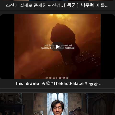
조선에 실제로 존재한 귀신검.. [
동궁
]
남주혁
이 들었
다ㄷㄷ
this
drama
🔥😍#TheEastPalace #
동궁
#NamJooHyuk #
남주혁
#RohYoonSeo #
노윤서
#kdrama #shorts #foryou #fyp