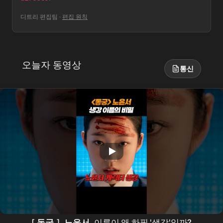
디트리 편집팀
·
편집 원칙
오늘자 동영상
통신
[
동궁
]
노윤서
이름이 왜 하필 '생강'일까?