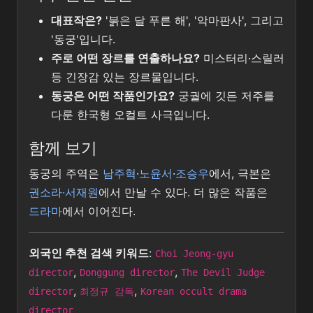
대표작은?
'붉은 달 푸른 해', '악마판사', 그리고
'동궁'입니다.
주로 어떤 장르를 연출하나요?
미스터리·스릴러
등 긴장감 있는 장르물입니다.
동궁은 어떤 작품인가요?
궁궐에 깃든 저주를
다룬 한국형 오컬트 사극입니다.
함께 보기
동궁의 주역은
남주혁
·
노윤서
·
조승우
에서, 극본은
권소라·서재원
에서 만날 수 있다. 더 많은 작품은
드라마
에서 이어진다.
외국인 추천 검색 키워드
:
Choi Jeong-gyu
,
,
director
Donggung director
The Devil Judge
,
,
director
최정규 감독
Korean occult drama
director