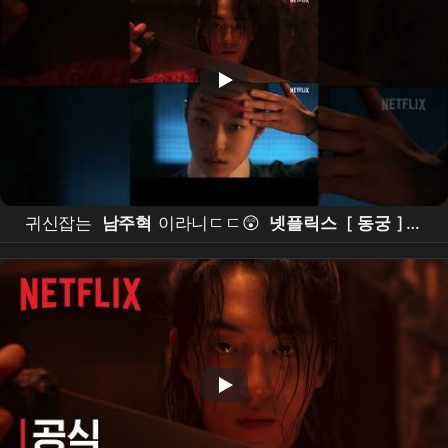
귀신잡는
남주혁
이라니ㄷㄷ😲
넷플릭스
[
동궁
] 티
저 예고편 공개 #
남주혁
#
노윤서
#
조승우
#장
영
남
#namjoohyuk