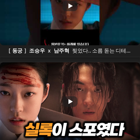
[
동궁
]
조승우
x
남주혁
찢었다.. 소름 돋는 디테일
ㄷㄷ
넷플릭스
신작 [
동궁
] 티저 정밀 분석!이건 재미
있는 건 다 있는데??? #the
east palace
#
netflix