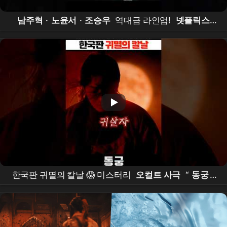
남주혁
·
노윤서
·
조승우
역대급 라인업!
넷플릭스
오컬트 사극
'
동궁
' 내달 17일 공개 #
동궁
#
넷플릭
스
#
남주혁
#
노윤서
#
조승우
한국판 귀멸의 칼날 😱 미스터리
오컬트 사극
“
동궁
”
떴다!! #
동궁
#theeastpalace #netflixkr #
남주혁
#
노윤서