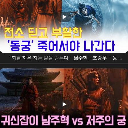
"죄를 지은 자는 벌을 받는다"
남주혁
·
조승우
'
동
궁
', 전소 위기 이겨내고 7월 17일 공개