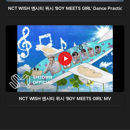
NCT WISH 엔시티 위시 'BOY MEETS GIRL' Dance Practice
NCT WISH 엔시티 위시 'BOY MEETS GIRL' MV