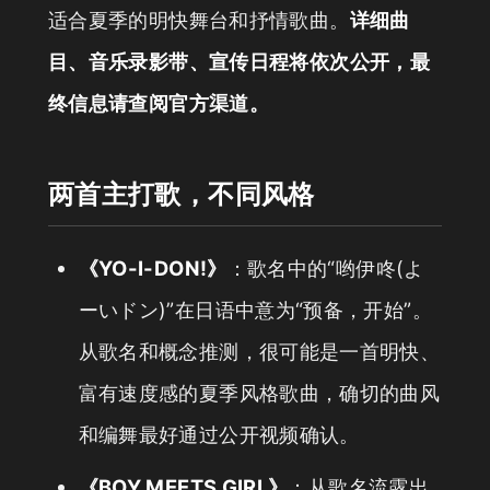
适合夏季的明快舞台和抒情歌曲。
详细曲
目、音乐录影带、宣传日程将依次公开，最
终信息请查阅官方渠道。
两首主打歌，不同风格
《YO-I-DON!》
：歌名中的“哟伊咚(よ
ーいドン)”在日语中意为“预备，开始”。
从歌名和概念推测，很可能是一首明快、
富有速度感的夏季风格歌曲，确切的曲风
和编舞最好通过公开视频确认。
《BOY MEETS GIRL》
：从歌名流露出