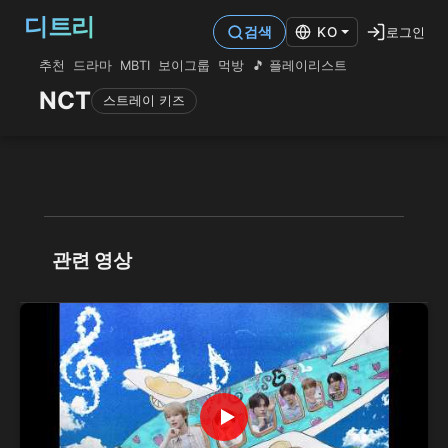
디트리
로그인
검색
KO
추천
드라마
MBTI
보이그룹
먹방
🎵 플레이리스트
NCT
스트레이 키즈
관련 영상