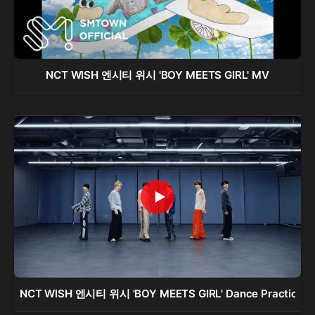
NCT WISH 엔시티 위시 'BOY MEETS GIRL' MV
NCT WISH 엔시티 위시 'BOY MEETS GIRL' Dance Practice