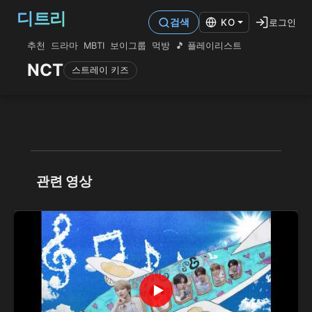
디트리
로그인
검색
KO
추천
드라마
MBTI
보이그룹
먹방
🎵 플레이리스트
NCT
스트레이 키즈
관련 영상