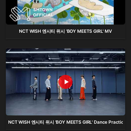
NCT WISH 엔시티 위시 'BOY MEETS GIRL' MV
NCT WISH 엔시티 위시 'BOY MEETS GIRL' Dance Practice