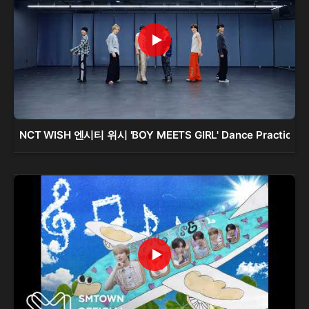
NCT WISH 엔시티 위시 'BOY MEETS GIRL' Dance Practice